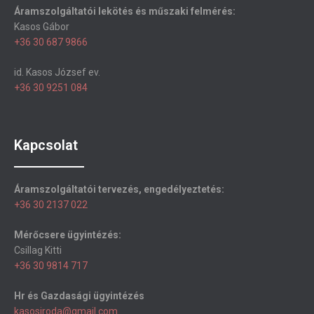
Áramszolgáltatói lekötés és műszaki felmérés:
Kasos Gábor
+36 30 687 9866
id. Kasos József ev.
+36 30 9251 084
Kapcsolat
Áramszolgáltatói tervezés, engedélyeztetés:
+36 30 2137 022
Mérőcsere ügyintézés:
Csillag Kitti
+36 30 9814 717
Hr és Gazdasági ügyintézés
kasosiroda@gmail.com