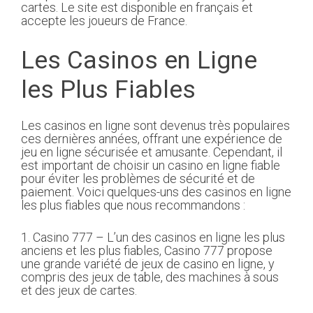
cartes. Le site est disponible en français et
accepte les joueurs de France.
Les Casinos en Ligne
les Plus Fiables
Les casinos en ligne sont devenus très populaires
ces dernières années, offrant une expérience de
jeu en ligne sécurisée et amusante. Cependant, il
est important de choisir un casino en ligne fiable
pour éviter les problèmes de sécurité et de
paiement. Voici quelques-uns des casinos en ligne
les plus fiables que nous recommandons :
1. Casino 777 – L’un des casinos en ligne les plus
anciens et les plus fiables, Casino 777 propose
une grande variété de jeux de casino en ligne, y
compris des jeux de table, des machines à sous
et des jeux de cartes.