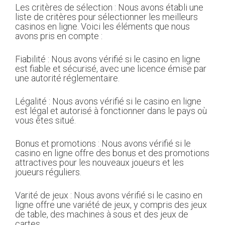
Les critères de sélection : Nous avons établi une
liste de critères pour sélectionner les meilleurs
casinos en ligne. Voici les éléments que nous
avons pris en compte :
Fiabilité : Nous avons vérifié si le casino en ligne
est fiable et sécurisé, avec une licence émise par
une autorité réglementaire.
Légalité : Nous avons vérifié si le casino en ligne
est légal et autorisé à fonctionner dans le pays où
vous êtes situé.
Bonus et promotions : Nous avons vérifié si le
casino en ligne offre des bonus et des promotions
attractives pour les nouveaux joueurs et les
joueurs réguliers.
Varité de jeux : Nous avons vérifié si le casino en
ligne offre une variété de jeux, y compris des jeux
de table, des machines à sous et des jeux de
cartes.