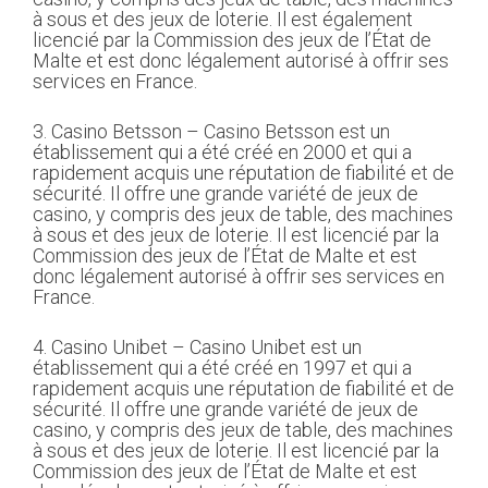
à sous et des jeux de loterie. Il est également
licencié par la Commission des jeux de l’État de
Malte et est donc légalement autorisé à offrir ses
services en France.
3. Casino Betsson – Casino Betsson est un
établissement qui a été créé en 2000 et qui a
rapidement acquis une réputation de fiabilité et de
sécurité. Il offre une grande variété de jeux de
casino, y compris des jeux de table, des machines
à sous et des jeux de loterie. Il est licencié par la
Commission des jeux de l’État de Malte et est
donc légalement autorisé à offrir ses services en
France.
4. Casino Unibet – Casino Unibet est un
établissement qui a été créé en 1997 et qui a
rapidement acquis une réputation de fiabilité et de
sécurité. Il offre une grande variété de jeux de
casino, y compris des jeux de table, des machines
à sous et des jeux de loterie. Il est licencié par la
Commission des jeux de l’État de Malte et est