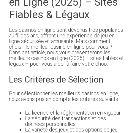
en Ligne (2025) – Sites
Fiables & Légaux
Les casinos en ligne sont devenus très populaires
au fil des ans, offrant une expérience de jeu en
ligne sécurisée et amusante. Mais comment
choisir le meilleur casino en ligne pour vous ?
Dans cet article, nous vous présenterons les
meilleurs casinos en ligne (2025) – sites fiables et
légaux – pour vous aider à faire votre choix.
Les Critères de Sélection
Pour sélectionner les meilleurs casinos en ligne,
nous avons pris en compte les critères suivants :
La licence et la réglementation en vigueur
La sécurité des transactions et des
données personnelles
La variété des jeux et des options de jeu