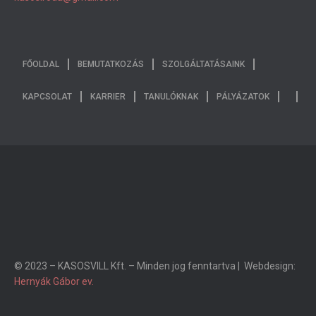
FŐOLDAL
BEMUTATKOZÁS
SZOLGÁLTATÁSAINK
KAPCSOLAT
KARRIER
TANULÓKNAK
PÁLYÁZATOK
© 2023 – KASOSVILL Kft. – Minden jog fenntartva | Webdesign:
Hernyák Gábor ev.