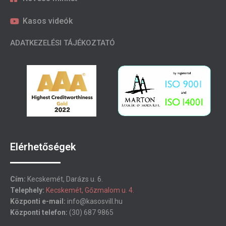
Kasos videók
ADATKEZELÉSI TÁJÉKOZTATÓ
Elérhetőségek
Cím:
Kecskemét, Darázs u. 6.
Telephely:
Kecskemét, Gőzmalom u. 4.
Központi e-mail:
info@kasosvill.hu
Központi telefon:
(30) 687 9865