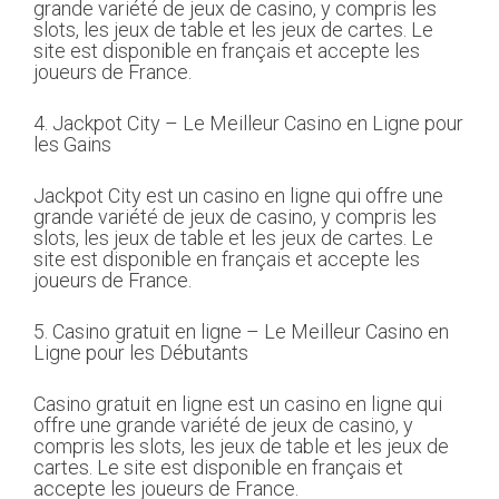
grande variété de jeux de casino, y compris les
slots, les jeux de table et les jeux de cartes. Le
site est disponible en français et accepte les
joueurs de France.
4. Jackpot City – Le Meilleur Casino en Ligne pour
les Gains
Jackpot City est un casino en ligne qui offre une
grande variété de jeux de casino, y compris les
slots, les jeux de table et les jeux de cartes. Le
site est disponible en français et accepte les
joueurs de France.
5. Casino gratuit en ligne – Le Meilleur Casino en
Ligne pour les Débutants
Casino gratuit en ligne est un casino en ligne qui
offre une grande variété de jeux de casino, y
compris les slots, les jeux de table et les jeux de
cartes. Le site est disponible en français et
accepte les joueurs de France.