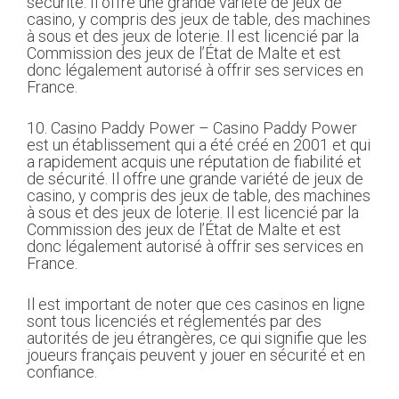
sécurité. Il offre une grande variété de jeux de
casino, y compris des jeux de table, des machines
à sous et des jeux de loterie. Il est licencié par la
Commission des jeux de l’État de Malte et est
donc légalement autorisé à offrir ses services en
France.
10. Casino Paddy Power – Casino Paddy Power
est un établissement qui a été créé en 2001 et qui
a rapidement acquis une réputation de fiabilité et
de sécurité. Il offre une grande variété de jeux de
casino, y compris des jeux de table, des machines
à sous et des jeux de loterie. Il est licencié par la
Commission des jeux de l’État de Malte et est
donc légalement autorisé à offrir ses services en
France.
Il est important de noter que ces casinos en ligne
sont tous licenciés et réglementés par des
autorités de jeu étrangères, ce qui signifie que les
joueurs français peuvent y jouer en sécurité et en
confiance.