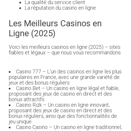
La qualité du service client
La réputation du casino en ligne
Les Meilleurs Casinos en
Ligne (2025)
Voici les meilleurs casinos en ligne (2025) – sites
fiables et légaux – que nous vous recommandons
:
Casino 777 – L’un des casinos en ligne les plus
populaires en France, avec une grande variété de
jeux et des bonus réguliers.
Casino Bet – Un casino en ligne légal et fiable,
proposant des jeux de casino en direct et des
bonus attractifs.
Casino Rizk – Un casino en ligne innovant,
proposant des jeux de casino en direct et des
bonus réguliers, ainsi que des fonctionnalités de
jeu unique.
Casino Casino – Un casino en ligne traditionnel,