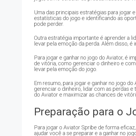
Uma das principais estratégias para jogar e 
estatísticas do jogo e identificando as opo
pode perder.
Outra estratégia importante é aprender a l
levar pela emoção da perda. Além disso, é 
Para jogar e ganhar no jogo do Aviator, é i
de vitória, como gerenciar o dinheiro e com
levar pela emoção do jogo.
Em resumo, para jogar e ganhar no jogo do Av
gerenciar o dinheiro, lidar com as perdas e
do Aviator e maximizar as chances de vitóri
Preparação para o J
Para jogar o Aviator Spribe de forma eficaz,
ajudar você a se preparar e a ganhar no jogo