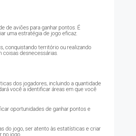
e de aviões para ganhar pontos. É
ar uma estratégia de jogo eficaz.
 conquistando território ou realizando
m coisas desnecessárias.
ticas dos jogadores, incluindo a quantidade
dará você a identificar áreas em que você
ficar oportunidades de ganhar pontos e
 do jogo, ser atento às estatísticas e criar
 no jogo.