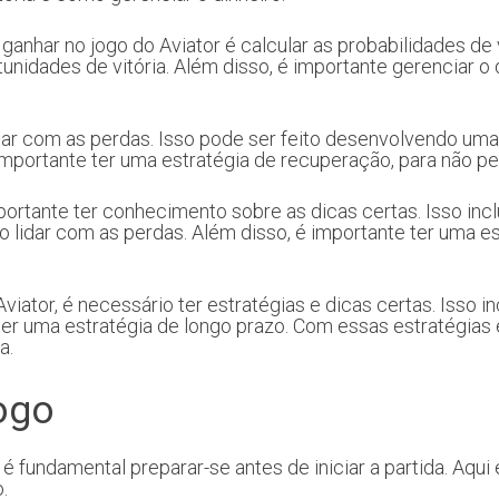
ganhar no jogo do Aviator é calcular as probabilidades de v
rtunidades de vitória. Além disso, é importante gerenciar 
idar com as perdas. Isso pode ser feito desenvolvendo um
importante ter uma estratégia de recuperação, para não pe
mportante ter conhecimento sobre as dicas certas. Isso incl
o lidar com as perdas. Além disso, é importante ter uma es
iator, é necessário ter estratégias e dicas certas. Isso inc
 ter uma estratégia de longo prazo. Com essas estratégias e
a.
ogo
 é fundamental preparar-se antes de iniciar a partida. Aqu
.