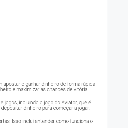
 apostar e ganhar dinheiro de forma rápida
nheiro e maximizar as chances de vitória.
 jogos, incluindo o jogo do Aviator, que é
 depositar dinheiro para começar a jogar.
rtas. Isso inclui entender como funciona o