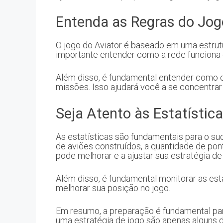
Entenda as Regras do Jog
O jogo do Aviator é baseado em uma estrutu
importante entender como a rede funciona e
Além disso, é fundamental entender como os
missões. Isso ajudará você a se concentra
Seja Atento às Estatístic
As estatísticas são fundamentais para o suc
de aviões construídos, a quantidade de pon
pode melhorar e a ajustar sua estratégia de
Além disso, é fundamental monitorar as est
melhorar sua posição no jogo.
Em resumo, a preparação é fundamental para 
uma estratégia de jogo são apenas alguns d