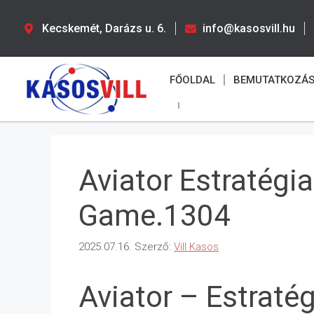
Kecskemét, Darázs u. 6.
info@kasosvill.hu
FŐOLDAL
BEMUTATKOZÁ
Aviator Estratégi
Game.1304
2025.07.16.
Szerző:
Vill Kasos
Aviator – Estraté