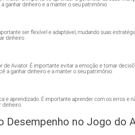
a ganhar dinheiro e a manter o seu patrimônio.
importante ser flexível e adaptável, mudando suas estraté
ar dinheiro.
de Aviator. É importante evitar a emoção e tomar decisõe
ocê a ganhar dinheiro e a manter o seu patrimônio.
ica e aprendizado. É importante aprender com os erros e n
 dinheiro.
 o Desempenho no Jogo do A