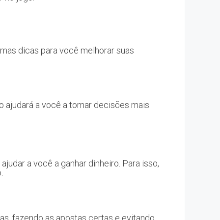
gumas dicas para você melhorar suas
o ajudará a você a tomar decisões mais
ajudar a você a ganhar dinheiro. Para isso,
.
ças, fazendo as apostas certas e evitando