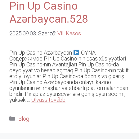
Pin Up Casino
Azərbaycan.528
2025.09.03.
Szerző:
Vill Kasos
Pin Up Casino Azərbaycan
OYNA
Содержимое Pin Up Casino-nın əsas xüsiyyətləri
Pin Up Casino-nın Avantajları Pin Up Casino-da
qeydiyyat və hesab açmaq Pin Up Casino-nın təklif
etdiyi oyunlar Pin Up Casino-da ödəniş və çıxarış
Pin Up Casino Azərbaycanda onlayn kazino
oyunlarının ən məşhur və etibarlı platformalarından
biridir. Pinap az oyunsevərlərə geniş oyun seçimi,
yüksək …
Olvass tovább
Blog