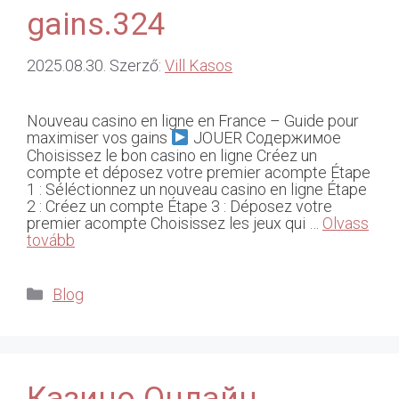
gains.324
2025.08.30.
Szerző:
Vill Kasos
Nouveau casino en ligne en France – Guide pour
maximiser vos gains
JOUER Содержимое
Choisissez le bon casino en ligne Créez un
compte et déposez votre premier acompte Étape
1 : Séléctionnez un nouveau casino en ligne Étape
2 : Créez un compte Étape 3 : Déposez votre
premier acompte Choisissez les jeux qui …
Olvass
tovább
Blog
Казино Онлайн