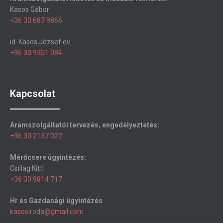
Kasos Gábor
+36 30 687 9866
id. Kasos József ev.
+36 30 9251 084
Kapcsolat
Áramszolgáltatói tervezés, engedélyeztetés:
+36 30 2137 022
Mérőcsere ügyintézés:
Csillag Kitti
+36 30 9814 717
Hr és Gazdasági ügyintézés
kasosiroda@gmail.com