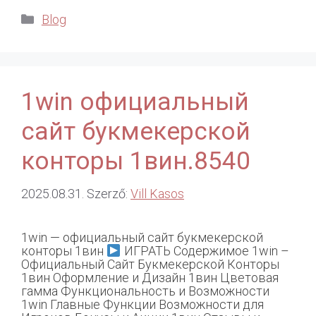
Blog
1win официальный
сайт букмекерской
конторы 1вин.8540
2025.08.31.
Szerző:
Vill Kasos
1win — официальный сайт букмекерской
конторы 1вин
ИГРАТЬ Содержимое 1win –
Официальный Сайт Букмекерской Конторы
1вин Оформление и Дизайн 1вин Цветовая
гамма Функциональность и Возможности
1win Главные Функции Возможности для