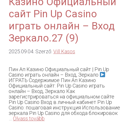
Казино Официальный
сайт Pin Up Casino
играть онлайн – Вход
Зеркало.27 (9)
2025.09.04.
Szerző:
Vill Kasos
Пин Ап Казино Официальный сайт | Pin Up
Casino играть онлайн – Вход, Зеркало
ИГРАТЬ Содержимое Пин Ап Казино
Официальный сайт: Pin Up Casino играть
онлайн – Вход, Зеркало Как
зарегистрироваться на официальном сайте
Pin Up Casino Вход в личный кабинет Pin Up
Casino: пошаговая инструкция Использование
зеркала Pin Up Casino для обхода блокировок
…
Olvass tovább