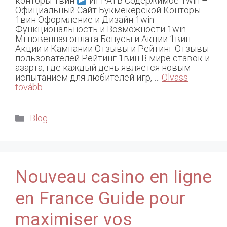
конторы 1вин
ИГРАТЬ Содержимое 1win –
Официальный Сайт Букмекерской Конторы
1вин Оформление и Дизайн 1win
Функциональность и Возможности 1win
Мгновенная оплата Бонусы и Акции 1вин
Акции и Кампании Отзывы и Рейтинг Отзывы
пользователей Рейтинг 1вин В мире ставок и
азарта, где каждый день является новым
испытанием для любителей игр, …
Olvass
tovább
Blog
Nouveau casino en ligne
en France Guide pour
maximiser vos