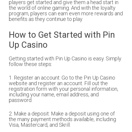
players get started and give them a head start in
the world of online gaming. And with the loyalty
program, players can earn even more rewards and
benefits as they continue to play.
How to Get Started with Pin
Up Casino
Getting started with Pin Up Casino is easy. Simply
follow these steps:
1. Register an account: Go to the Pin Up Casino
website and register an account. Fill out the
registration form with your personal information,
including your name, email address, and
password.
2. Make a deposit: Make a deposit using one of
the many payment methods available, including
Visa, Mastercard, and Skrill.