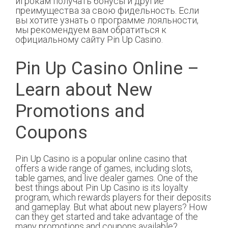
игрокам получать бонусы и другие
преимущества за свою фидельность. Если
вы хотите узнать о программе лояльности,
мы рекомендуем вам обратиться к
официальному сайту Pin Up Casino.
Pin Up Casino Online –
Learn about New
Promotions and
Coupons
Pin Up Casino is a popular online casino that
offers a wide range of games, including slots,
table games, and live dealer games. One of the
best things about Pin Up Casino is its loyalty
program, which rewards players for their deposits
and gameplay. But what about new players? How
can they get started and take advantage of the
many promotions and coupons available?