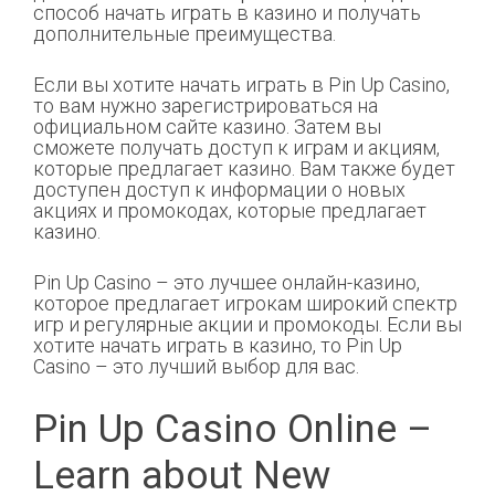
способ начать играть в казино и получать
дополнительные преимущества.
Если вы хотите начать играть в Pin Up Casino,
то вам нужно зарегистрироваться на
официальном сайте казино. Затем вы
сможете получать доступ к играм и акциям,
которые предлагает казино. Вам также будет
доступен доступ к информации о новых
акциях и промокодах, которые предлагает
казино.
Pin Up Casino – это лучшее онлайн-казино,
которое предлагает игрокам широкий спектр
игр и регулярные акции и промокоды. Если вы
хотите начать играть в казино, то Pin Up
Casino – это лучший выбор для вас.
Pin Up Casino Online –
Learn about New