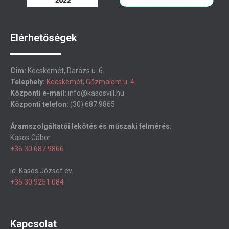
Elérhetőségek
Cím:
Kecskemét, Darázs u. 6.
Telephely:
Kecskemét, Gőzmalom u. 4.
Központi e-mail:
info@kasosvill.hu
Központi telefon:
(30) 687 9865
Áramszolgáltatói lekötés és műszaki felmérés:
Kasos Gábor
+36 30 687 9866
id. Kasos József ev.
+36 30 9251 084
Kapcsolat