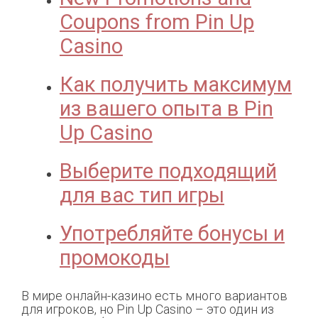
Coupons from Pin Up
Casino
Как получить максимум
из вашего опыта в Pin
Up Casino
Выберите подходящий
для вас тип игры
Употребляйте бонусы и
промокоды
В мире онлайн-казино есть много вариантов
для игроков, но Pin Up Casino – это один из