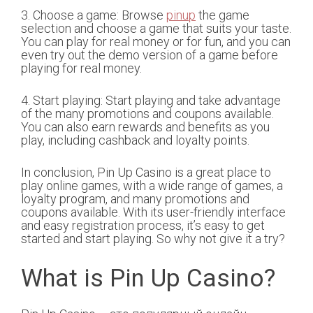
3. Choose a game: Browse
pinup
the game
selection and choose a game that suits your taste.
You can play for real money or for fun, and you can
even try out the demo version of a game before
playing for real money.
4. Start playing: Start playing and take advantage
of the many promotions and coupons available.
You can also earn rewards and benefits as you
play, including cashback and loyalty points.
In conclusion, Pin Up Casino is a great place to
play online games, with a wide range of games, a
loyalty program, and many promotions and
coupons available. With its user-friendly interface
and easy registration process, it’s easy to get
started and start playing. So why not give it a try?
What is Pin Up Casino?