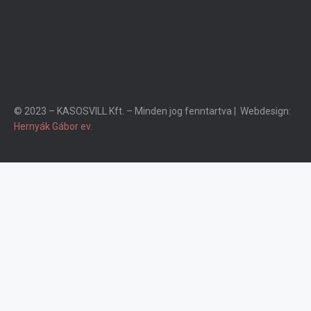
© 2023 – KASOSVILL Kft. – Minden jog fenntartva | Webdesign:
Hernyák Gábor ev.