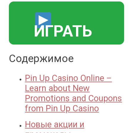
ИГРАТЬ
Содержимое
Pin Up Casino Online –
Learn about New
Promotions and Coupons
from Pin Up Casino
Новые акции и