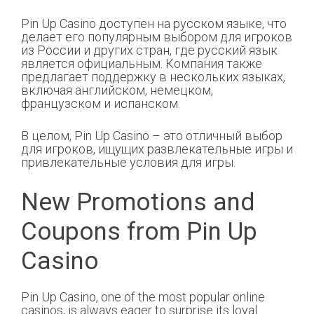
Pin Up Casino доступен на русском языке, что
делает его популярным выбором для игроков
из России и других стран, где русский язык
является официальным. Компания также
предлагает поддержку в нескольких языках,
включая английском, немецком,
французском и испанском.
В целом, Pin Up Casino – это отличный выбор
для игроков, ищущих развлекательные игры и
привлекательные условия для игры.
New Promotions and
Coupons from Pin Up
Casino
Pin Up Casino, one of the most popular online
casinos, is always eager to surprise its loyal