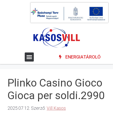
ENERGIATÁROLÓ
Plinko Casino Gioco
Gioca per soldi.2990
2025.07.12.
Szerző:
Vill Kasos