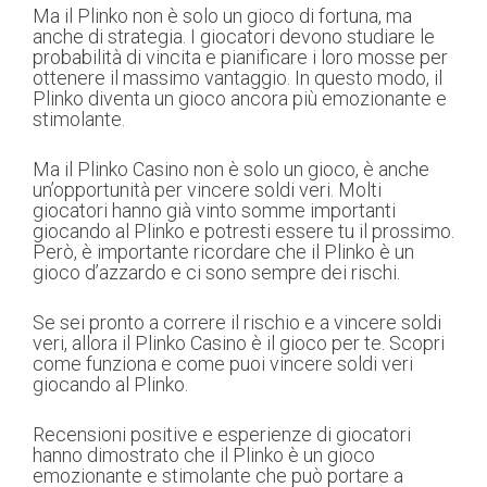
Ma il Plinko non è solo un gioco di fortuna, ma
anche di strategia. I giocatori devono studiare le
probabilità di vincita e pianificare i loro mosse per
ottenere il massimo vantaggio. In questo modo, il
Plinko diventa un gioco ancora più emozionante e
stimolante.
Ma il Plinko Casino non è solo un gioco, è anche
un’opportunità per vincere soldi veri. Molti
giocatori hanno già vinto somme importanti
giocando al Plinko e potresti essere tu il prossimo.
Però, è importante ricordare che il Plinko è un
gioco d’azzardo e ci sono sempre dei rischi.
Se sei pronto a correre il rischio e a vincere soldi
veri, allora il Plinko Casino è il gioco per te. Scopri
come funziona e come puoi vincere soldi veri
giocando al Plinko.
Recensioni positive e esperienze di giocatori
hanno dimostrato che il Plinko è un gioco
emozionante e stimolante che può portare a