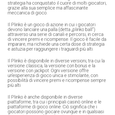
strategia ha conquistato il cuore di molti giocatori,
grazie alla sua semplice ma affascinante
meccanica di gioco.
Il Plinko è un gioco di azione in cui i giocatori
devono lanciare una palla (detta „plinko ball”)
attraverso una serie di canali e percorsi, in cerca
di vincere premi e ricompense. Il gioco è facile da
imparare, ma richiede una certa dose di strategia
e astuzia per raggiungere i traguardi più alti.
Il Plinko è disponibile in diverse versioni, tra cui la
versione classica, la versione con bonus e la
versione con jackpot. Ogni versione offre
un’esperienza di gioco unica e stimolante, con
possibilità di vincere premi e ricompense sempre
più alti.
Il Plinko è anche disponibile in diverse
piattaforme, tra cui i principali casinò online e le
piattaforme di gioco online. Ciò significa che i
giocatori possono giocare ovunque e in qualsiasi