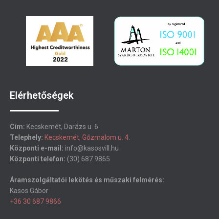
Elérhetőségek
Cím:
Kecskemét, Darázs u. 6.
Telephely:
Kecskemét, Gőzmalom u. 4.
Központi e-mail:
info@kasosvill.hu
Központi telefon:
(30) 687 9865
Áramszolgáltatói lekötés és műszaki felmérés:
Kasos Gábor
+36 30 687 9866