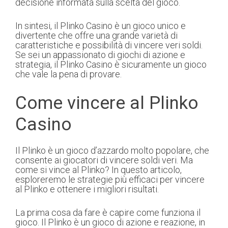
decisione informata sulla scelta del gioco.
In sintesi, il Plinko Casino è un gioco unico e
divertente che offre una grande varietà di
caratteristiche e possibilità di vincere veri soldi.
Se sei un appassionato di giochi di azione e
strategia, il Plinko Casino è sicuramente un gioco
che vale la pena di provare.
Come vincere al Plinko
Casino
Il Plinko è un gioco d’azzardo molto popolare, che
consente ai giocatori di vincere soldi veri. Ma
come si vince al Plinko? In questo articolo,
esploreremo le strategie più efficaci per vincere
al Plinko e ottenere i migliori risultati.
La prima cosa da fare è capire come funziona il
gioco. Il Plinko è un gioco di azione e reazione, in