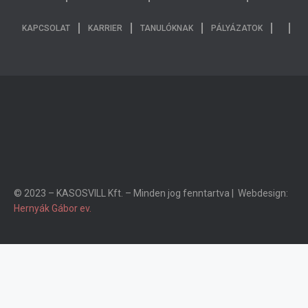
KAPCSOLAT
KARRIER
TANULÓKNAK
PÁLYÁZATOK
© 2023 – KASOSVILL Kft. – Minden jog fenntartva | Webdesign:
Hernyák Gábor ev.