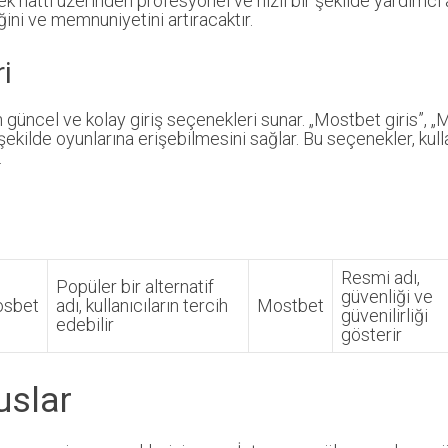
ek hattı üzerinden profesyonel ve hızlı bir şekilde yardımcı al
ini ve memnuniyetini artıracaktır.
i
n güncel ve kolay giriş seçenekleri sunar. „Mostbet giris”, 
r şekilde oyunlarına erişebilmesini sağlar. Bu seçenekler, ku
.
Resmi adı,
Popüler bir alternatif
güvenliği ve
sbet
adı, kullanıcıların tercih
Mostbet
güvenilirliği
edebilir
gösterir
uslar