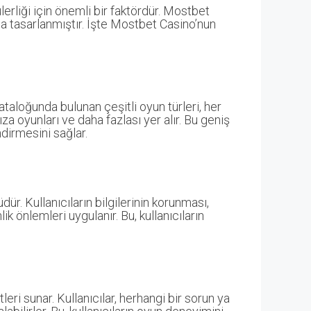
erliği için önemli bir faktördür. Mostbet
yla tasarlanmıştır. İşte Mostbet Casino’nun
ataloğunda bulunan çeşitli oyun türleri, her
ıza oyunları ve daha fazlası yer alır. Bu geniş
dirmesini sağlar.
r. Kullanıcıların bilgilerinin korunması,
k önlemleri uygulanır. Bu, kullanıcıların
leri sunar. Kullanıcılar, herhangi bir sorun ya