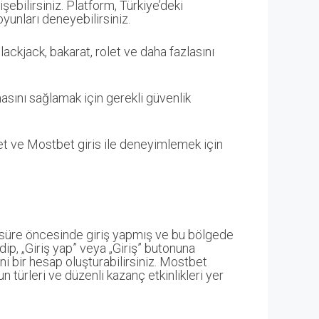
ebilirsiniz. Platform, Türkiye’deki
oyunları deneyebilirsiniz.
lackjack, bakarat, rolet ve daha fazlasını
masını sağlamak için gerekli güvenlik
bet ve Mostbet giris ile deneyimlemek için
r süre öncesinde giriş yapmış ve bu bölgede
ip, „Giriş yap” veya „Giriş” butonuna
eni bir hesap oluşturabilirsiniz. Mostbet
n türleri ve düzenli kazanç etkinlikleri yer