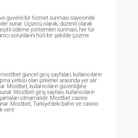
ir ve güvenli bir hizmet sunması sayesinde
kler sunar. Üçüncü olarak, düzenli olarak
 çeşitli ödeme yöntemleri sunması, her tür
nıcı sorunlarını hızlı bir şekilde çözme
mostbet güncel giriş sayfaları, kullanıcıların
a yetkisi olan şirketler arasında yer alır
ar. Mostbet, kullanıcıların güvenliğine
unar. Mostbet giriş sayfası, kullanıcıların
yaşamaları olmamalıdır. Mostbet casino
sunar. Mostbet, Türkiye’deki bahis ve casino
 verir.