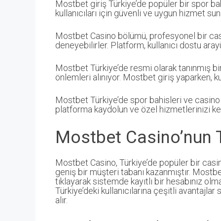
Mostbet giriş Türkiye’de popüler bir spor bah
kullanıcıları için güvenli ve uygun hizmet sun
Mostbet Casino bölümü, profesyonel bir casino
deneyebilirler. Platform, kullanıcı dostu ara
Mostbet Türkiye’de resmi olarak tanınmış bir 
önlemleri alınıyor. Mostbet giriş yaparken, ku
Mostbet Türkiye’de spor bahisleri ve casino 
platforma kaydolun ve özel hizmetlerinizi ke
Mostbet Casino’nun Tü
Mostbet Casino, Türkiye’de popüler bir casi
geniş bir müşteri tabanı kazanmıştır. Mostbe
tıklayarak sistemde kayıtlı bir hesabınız olma
Türkiye’deki kullanıcılarına çeşitli avantajla
alır.