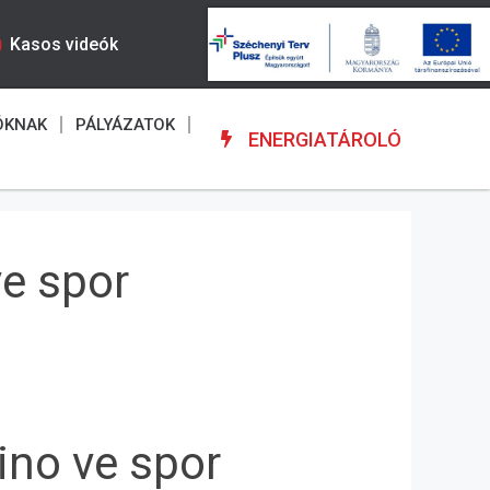
Kasos videók
ÓKNAK
PÁLYÁZATOK
ENERGIATÁROLÓ
ve spor
ino ve spor