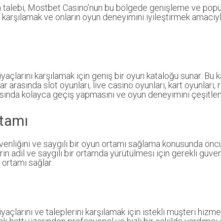
an talebi, Mostbet Casino’nun bu bölgede genişleme ve popül
rını karşılamak ve onların oyun deneyimini iyileştirmek amacı
yaçlarını karşılamak için geniş bir oyun kataloğu sunar. Bu k
arasında slot oyunları, live casino oyunları, kart oyunları, r
arasında kolayca geçiş yapmasını ve oyun deneyimini çeşitlen
rtamı
enliğini ve saygılı bir oyun ortamı sağlama konusunda öncüdü
ın adil ve saygılı bir ortamda yürütülmesi için gerekli güvenli
ortamı sağlar.
açlarını ve taleplerini karşılamak için istekli müşteri hizmet