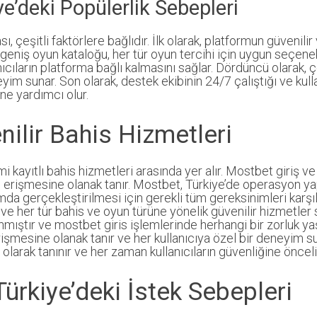
e’deki Popülerlik Sebepleri
 çeşitli faktörlere bağlıdır. İlk olarak, platformun güvenil
k, geniş oyun kataloğu, her tür oyun tercihi için uygun seçene
nıcıların platforma bağlı kalmasını sağlar. Dördüncü olarak,
im sunar. Son olarak, destek ekibinin 24/7 çalıştığı ve kulla
ne yardımcı olur.
nilir Bahis Hizmetleri
 kayıtlı bahis hizmetleri arasında yer alır. Mostbet giriş ve 
 erişmesine olanak tanır. Mostbet, Türkiye’de operasyon yapm
mda gerçekleştirilmesi için gerekli tüm gereksinimleri karşıl
 ve her tür bahis ve oyun türüne yönelik güvenilir hizmetler s
lanmıştır ve mostbet giris işlemlerinde herhangi bir zorluk 
 erişmesine olanak tanır ve her kullanıcıya özel bir deneyim 
olarak tanınır ve her zaman kullanıcıların güvenliğine öncelik
rkiye’deki İstek Sebepleri