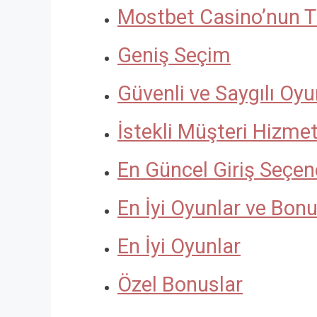
Mostbet Casino’nun Tü
Geniş Seçim
Güvenli ve Saygılı Oy
İstekli Müşteri Hizmet
En Güncel Giriş Seçen
En İyi Oyunlar ve Bonu
En İyi Oyunlar
Özel Bonuslar