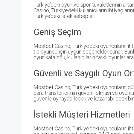
Türkiye’deki oyun ve spor tuvaletlerinin art
Casino, Türkiye’deki kullanıcıların ihtiyaçla
Türkiye’deki istek sebepleri:
Geniş Seçim
Mostbet Casino, Türkiye’deki oyuncuların ihti
tip oyuncu için uygun seçenekler sunar. Bunlar 
oyun kataloğu, kullanıcıların farklı oyunlar 
Güvenli ve Saygılı Oyun O
Mostbet Casino, Türkiye’deki oyuncuların güv
para transferlerinin güvenli olması ve oyunlar
güvenle oynayabilecek ve kazanabilecek bir 
İstekli Müşteri Hizmetleri
Mostbet Casino, Türkiye’deki oyuncuların ihtiy