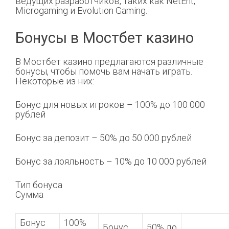
ведущих разработчиков, таких как NetEnt,
Microgaming и Evolution Gaming.
Бонусы в Мостбет казино
В Мостбет казино предлагаются различные
бонусы, чтобы помочь вам начать играть.
Некоторые из них:
Бонус для новых игроков – 100% до 100 000
рублей
Бонус за депозит – 50% до 50 000 рублей
Бонус за лояльность – 10% до 10 000 рублей
Тип бонуса
Сумма
Бонус
100%
Бонус
50% до