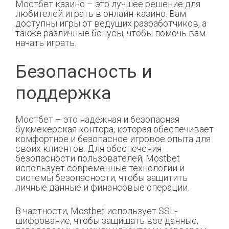
Мостбет казино – это лучшее решение для
любителей играть в онлайн-казино. Вам
доступны игры от ведущих разработчиков, а
также различные бонусы, чтобы помочь вам
начать играть.
Безопасность и
поддержка
Мостбет – это надежная и безопасная
букмекерская контора, которая обеспечивает
комфортное и безопасное игровое опыта для
своих клиентов. Для обеспечения
безопасности пользователей, Mostbet
использует современные технологии и
системы безопасности, чтобы защитить
личные данные и финансовые операции.
В частности, Mostbet использует SSL-
шифрование, чтобы защищать все данные,