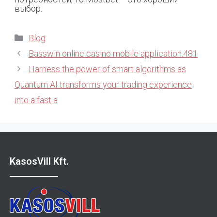
выбор.
Blog
Basswin online casino mobile application.481
Harness the power of smart algorithms as
Quantum AI transforms your trading experience
into a fast a
KasosVill Kft.