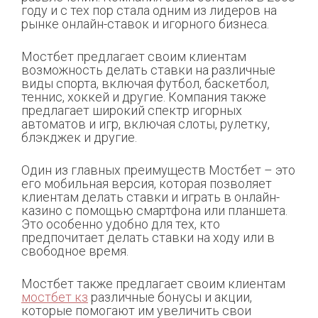
году и с тех пор стала одним из лидеров на
рынке онлайн-ставок и игорного бизнеса.
Мостбет предлагает своим клиентам
возможность делать ставки на различные
виды спорта, включая футбол, баскетбол,
теннис, хоккей и другие. Компания также
предлагает широкий спектр игорных
автоматов и игр, включая слоты, рулетку,
блэкджек и другие.
Один из главных преимуществ Мостбет – это
его мобильная версия, которая позволяет
клиентам делать ставки и играть в онлайн-
казино с помощью смартфона или планшета.
Это особенно удобно для тех, кто
предпочитает делать ставки на ходу или в
свободное время.
Мостбет также предлагает своим клиентам
мостбет кз
различные бонусы и акции,
которые помогают им увеличить свои