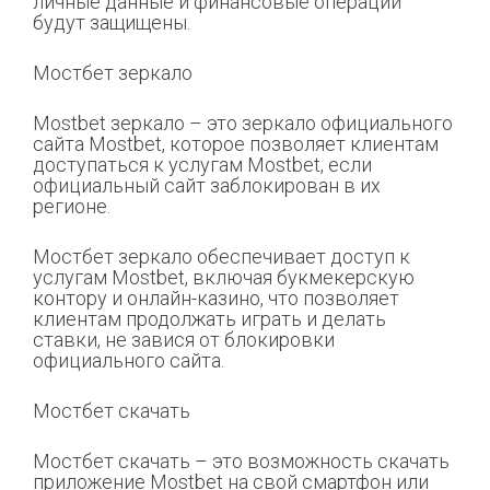
личные данные и финансовые операции
будут защищены.
Мостбет зеркало
Mostbet зеркало – это зеркало официального
сайта Mostbet, которое позволяет клиентам
доступаться к услугам Mostbet, если
официальный сайт заблокирован в их
регионе.
Мостбет зеркало обеспечивает доступ к
услугам Mostbet, включая букмекерскую
контору и онлайн-казино, что позволяет
клиентам продолжать играть и делать
ставки, не завися от блокировки
официального сайта.
Мостбет скачать
Мостбет скачать – это возможность скачать
приложение Mostbet на свой смартфон или