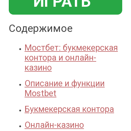
ИГРАТЬ
Содержимое
Мостбет: букмекерская
контора и онлайн-
казино
Описание и функции
Mostbet
Букмекерская контора
Онлайн-казино