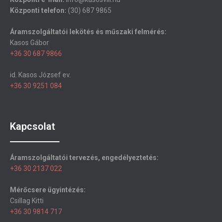
Központi telefon:
(30) 687 9865
Áramszolgáltatói lekötés és műszaki felmérés:
Kasos Gábor
+36 30 687 9866
id. Kasos József ev.
+36 30 9251 084
Kapcsolat
Áramszolgáltatói tervezés, engedélyeztetés:
+36 30 2137 022
Mérőcsere ügyintézés:
Csillag Kitti
+36 30 9814 717