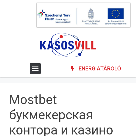
ENERGIATÁROLÓ
Mostbet
букмекерская
контора и казино