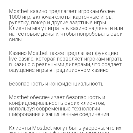
Mostbet казино предлагает игрокам более
1000 игр, включая слоты, карточные игры,
рулетку, покер и другие азартные игры.
Клиенты могут играть в казино на деньги или
на тестовые деньги, чтобы попробовать свои
силы.
Казино Mostbet также предлагает функцию
live-casino, которая позволяет игрокам играть
в казино с реальными дилерами, что создает
ощущение игры в традиционном казино.
Безопасность и конфиденциальность
Mostbet обеспечивает безопасность и
конфиденциальность своих клиентов,
используя современные технологии
шифрования и защищенные соединения.
Клиенты Mostbet могут быть уверены, что их