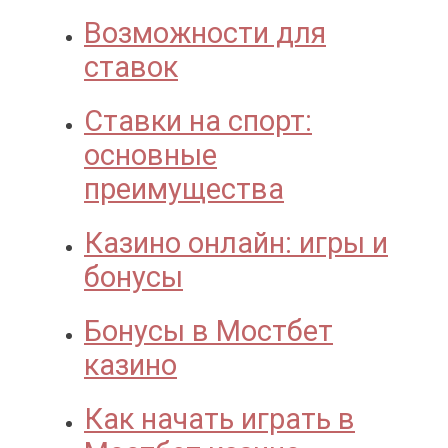
Возможности для
ставок
Ставки на спорт:
основные
преимущества
Казино онлайн: игры и
бонусы
Бонусы в Мостбет
казино
Как начать играть в