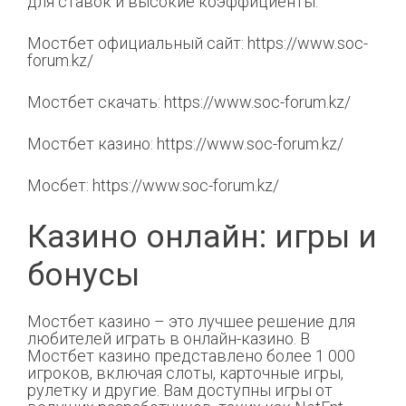
для ставок и высокие коэффициенты.
Мостбет официальный сайт: https://www.soc-
forum.kz/
Мостбет скачать: https://www.soc-forum.kz/
Мостбет казино: https://www.soc-forum.kz/
Мосбет: https://www.soc-forum.kz/
Казино онлайн: игры и
бонусы
Мостбет казино – это лучшее решение для
любителей играть в онлайн-казино. В
Мостбет казино представлено более 1 000
игроков, включая слоты, карточные игры,
рулетку и другие. Вам доступны игры от