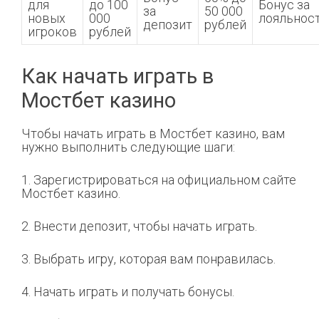
для
до 100
Бонус за
за
50 000
новых
000
лояльнос
депозит
рублей
игроков
рублей
Как начать играть в
Мостбет казино
Чтобы начать играть в Мостбет казино, вам
нужно выполнить следующие шаги:
1. Зарегистрироваться на официальном сайте
Мостбет казино.
2. Внести депозит, чтобы начать играть.
3. Выбрать игру, которая вам понравилась.
4. Начать играть и получать бонусы.