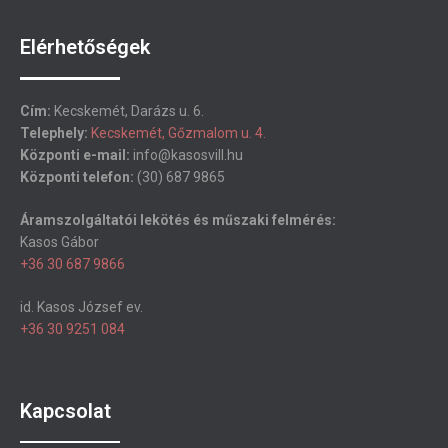
Elérhetőségek
Cím:
Kecskemét, Darázs u. 6.
Telephely:
Kecskemét, Gőzmalom u. 4.
Központi e-mail:
info@kasosvill.hu
Központi telefon:
(30) 687 9865
Áramszolgáltatói lekötés és műszaki felmérés:
Kasos Gábor
+36 30 687 9866
id. Kasos József ev.
+36 30 9251 084
Kapcsolat