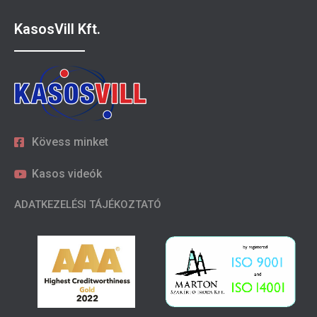
KasosVill Kft.
Kövess minket
Kasos videók
ADATKEZELÉSI TÁJÉKOZTATÓ