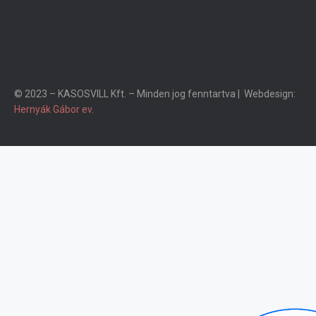
© 2023 – KASOSVILL Kft. – Minden jog fenntartva | Webdesign:
Hernyák Gábor ev.