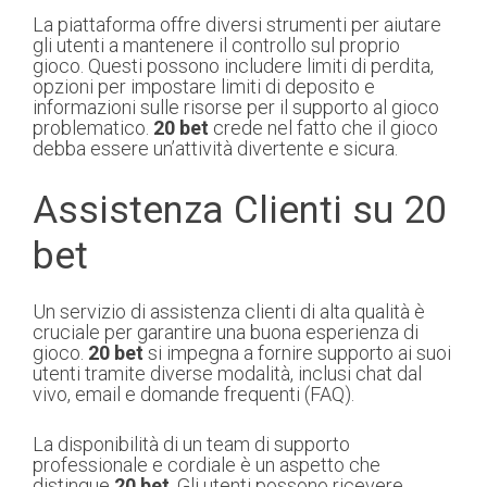
La piattaforma offre diversi strumenti per aiutare
gli utenti a mantenere il controllo sul proprio
gioco. Questi possono includere limiti di perdita,
opzioni per impostare limiti di deposito e
informazioni sulle risorse per il supporto al gioco
problematico.
20 bet
crede nel fatto che il gioco
debba essere un’attività divertente e sicura.
Assistenza Clienti su 20
bet
Un servizio di assistenza clienti di alta qualità è
cruciale per garantire una buona esperienza di
gioco.
20 bet
si impegna a fornire supporto ai suoi
utenti tramite diverse modalità, inclusi chat dal
vivo, email e domande frequenti (FAQ).
La disponibilità di un team di supporto
professionale e cordiale è un aspetto che
distingue
20 bet
. Gli utenti possono ricevere