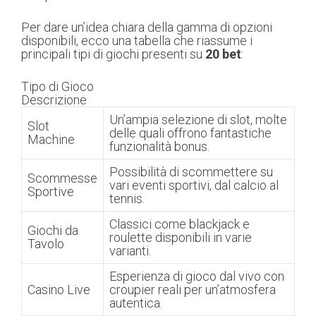
Per dare un’idea chiara della gamma di opzioni
disponibili, ecco una tabella che riassume i
principali tipi di giochi presenti su
20 bet
:
Tipo di Gioco
Descrizione
Un’ampia selezione di slot, molte
Slot
delle quali offrono fantastiche
Machine
funzionalità bonus.
Possibilità di scommettere su
Scommesse
vari eventi sportivi, dal calcio al
Sportive
tennis.
Classici come blackjack e
Giochi da
roulette disponibili in varie
Tavolo
varianti.
Esperienza di gioco dal vivo con
Casino Live
croupier reali per un’atmosfera
autentica.