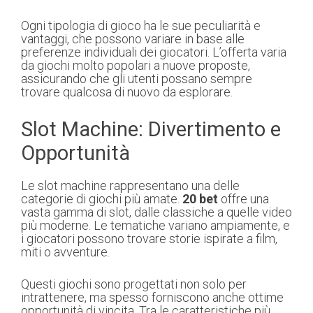
Ogni tipologia di gioco ha le sue peculiarità e
vantaggi, che possono variare in base alle
preferenze individuali dei giocatori. L’offerta varia
da giochi molto popolari a nuove proposte,
assicurando che gli utenti possano sempre
trovare qualcosa di nuovo da esplorare.
Slot Machine: Divertimento e
Opportunità
Le slot machine rappresentano una delle
categorie di giochi più amate.
20 bet
offre una
vasta gamma di slot, dalle classiche a quelle video
più moderne. Le tematiche variano ampiamente, e
i giocatori possono trovare storie ispirate a film,
miti o avventure.
Questi giochi sono progettati non solo per
intrattenere, ma spesso forniscono anche ottime
opportunità di vincita. Tra le caratteristiche più