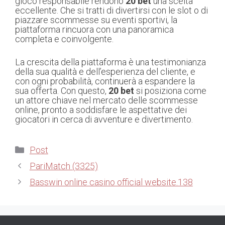
gioco responsabile rendono
20 bet
una scelta
eccellente. Che si tratti di divertirsi con le slot o di
piazzare scommesse su eventi sportivi, la
piattaforma rincuora con una panoramica
completa e coinvolgente.
La crescita della piattaforma è una testimonianza
della sua qualità e dell’esperienza del cliente, e
con ogni probabilità, continuerà a espandere la
sua offerta. Con questo,
20 bet
si posiziona come
un attore chiave nel mercato delle scommesse
online, pronto a soddisfare le aspettative dei
giocatori in cerca di avventure e divertimento.
Post
PariMatch (3325)
Basswin online casino official website.138