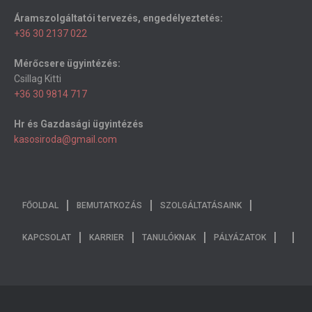
Áramszolgáltatói tervezés, engedélyeztetés:
+36 30 2137 022
Mérőcsere ügyintézés:
Csillag Kitti
+36 30 9814 717
Hr és Gazdasági ügyintézés
kasosiroda@gmail.com
FŐOLDAL
BEMUTATKOZÁS
SZOLGÁLTATÁSAINK
KAPCSOLAT
KARRIER
TANULÓKNAK
PÁLYÁZATOK