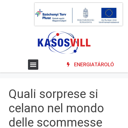
ENERGIATÁROLÓ
Quali sorprese si
celano nel mondo
delle scommesse