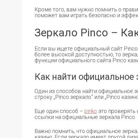
Кроме того, вам нужно помнить о правил
поможет вам играть безопасно и эффек
Зеркало Pinco – Ка
Если вы ищете официальный сайт Pinco к
более высокой доступностью, то зеркал
функции официального сайта Pinco каз
Как найти официальное 
Один из способов найти официальное зе
строку „Pinco зеркало” или „Pinco кази
Еще один способ –
pinko
это проверять 
ссылки на официальные зеркала Pinco.
Важно помнить, что официальное зерка
казино. Если зеркало имеет другой ди