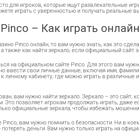
 место для игроков, которые ищут развлекательные и
 можете играть с уверенностью и получать реальные 
Pinco – Как играть онлай
зино Pinco онлайн, то вам нужно знать, как это сдел
, а также как найти зеркало, если официальный сайт 
ься на официальном сайте Pinco. Для этого вам нужн
но ввести свои личные данные, включая имя, фамили
к личному кабинету, где можно играть в различные и
ван, вам нужно найти зеркало. Зеркало – это сайт, 
м. Это позволяет игрокам продолжать играть, даже 
ько официальные зеркала, чтобы избежать мошенни
 Pinco, вам нужно помнить о безопасности. Ни в коем
 потерять деньги. Вам нужно только играть на офиц