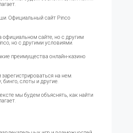
агает.
ши. Официальный сайт Pinco
а официальном сайте, но с другим
nco, но с другими условиями.
 какие преимущества онлайн-казино
и зарегистрироваться на нем.
 бинго, слоты и другие.
 тексте мы будем объяснять, как найти
агает.
 развлекательных игр и возможностей