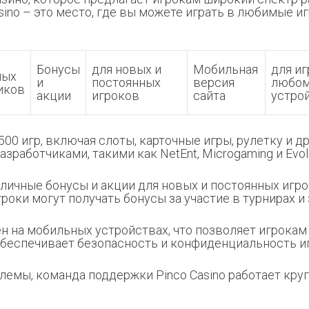
sino – это место, где вы можете играть в любимые и
Бонусы
для новых и
Мобильная
для иг
ных
и
постоянных
версия
любо
иков
акции
игроков
сайта
устро
500 игр, включая слоты, карточные игры, рулетку и д
зработчиками, такими как NetEnt, Microgaming и Evolu
азличные бонусы и акции для новых и постоянных игр
роки могут получать бонусы за участие в турнирах и 
н на мобильных устройствах, что позволяет игрокам
обеспечивает безопасность и конфиденциальность и
блемы, команда поддержки Pinco Casino работает кру