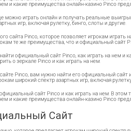
 нем и какие преимущества онлайн-казино Pinco предл
где можно играть онлайн и получать реальные выигры
тных игр, включая рулетку, бинго, слоты и другие.
ого сайта Pinco, которое позволяет игрокам играть н
окам те же преимущества, что и официальный сайт Pi
 найти официальный сайт Pinco, как играть на нем и
ить о зеркале Pinco и как играть на нем.
сайте Pinco, вам нужно найти его официальный сайт 
окам широкий спектр азартных игр, включая рулетку,
 официальный сайт Pinco и как играть на нем. В этом
 нем и какие преимущества онлайн-казино Pinco предл
ициальный Сайт
казино, которое предлагает игрокам широкий спектр