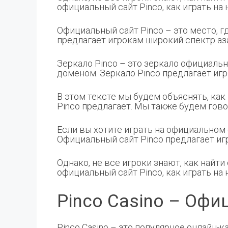
официальный сайт Pinco, как играть на
Официальный сайт Pinco – это место, 
предлагает игрокам широкий спектр азар
Зеркало Pinco – это зеркало официальн
доменом. Зеркало Pinco предлагает игр
В этом тексте мы будем объяснять, как
Pinco предлагает. Мы также будем говор
Если вы хотите играть на официальном 
Официальный сайт Pinco предлагает игр
Однако, не все игроки знают, как найти
официальный сайт Pinco, как играть на
Pinco Casino – Оф
Pinco Casino – это популярное онлайн-