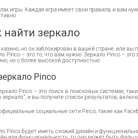
ах игры. Каждая игра имеет свои правила, и вам нуж
тивно.
к найти зеркало
азино, но он заблокирован в вашей стране, или вы п
о Pinco – это то, что вам нужно. Зеркало Pinco – эт
ино, но с более высокой доступностью.
зеркало Pinco
ркало Pinco – это поиск в поисковых системах, таки
но зеркало”, и вы получите список результатов, вклю
официальные социальные сети Pinco, такие как Facebo
ло Pinco будет иметь схожий дизайн и функциональн
зайн или функциональность, то оно может быть фаль