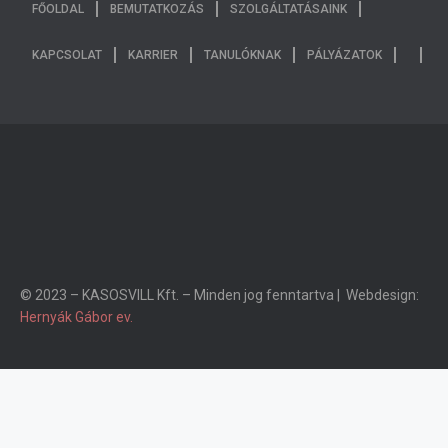
FŐOLDAL
BEMUTATKOZÁS
SZOLGÁLTATÁSAINK
KAPCSOLAT
KARRIER
TANULÓKNAK
PÁLYÁZATOK
© 2023 – KASOSVILL Kft. – Minden jog fenntartva | Webdesign:
Hernyák Gábor ev.