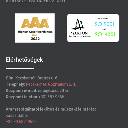
ADATKEZELÉSI TÁJÉKOZTATÓ
Elérhetőségek
Cím:
Kecskemét, Darázs u. 6.
Telephely:
Kecskemét, Gőzmalom u. 4.
Központi e-mail:
info@kasosvill.hu
Központi telefon:
(30) 687 9865
Áramszolgáltatói lekötés és műszaki felmérés:
Kasos Gábor
+36 30 687 9866