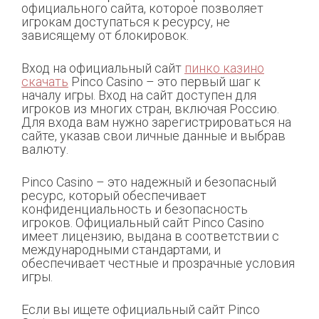
официального сайта, которое позволяет
игрокам доступаться к ресурсу, не
зависящему от блокировок.
Вход на официальный сайт
пинко казино
скачать
Pinco Casino – это первый шаг к
началу игры. Вход на сайт доступен для
игроков из многих стран, включая Россию.
Для входа вам нужно зарегистрироваться на
сайте, указав свои личные данные и выбрав
валюту.
Pinco Casino – это надежный и безопасный
ресурс, который обеспечивает
конфиденциальность и безопасность
игроков. Официальный сайт Pinco Casino
имеет лицензию, выдана в соответствии с
международными стандартами, и
обеспечивает честные и прозрачные условия
игры.
Если вы ищете официальный сайт Pinco