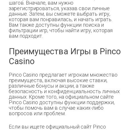
шагов. Вначале, вам нужно
зарегистрироваться, указав свои личные
данные. Затем, вы сможете выбрать игру,
которая вам понравилась, и начать играть.
Вам также доступны функции поиска и
фильтрации игр, чтобы найти игру, которая
вам подходит.
Преимущества Игры в Pinco
Casino
Pinco Casino предлагает игрокам множество
преимуществ, включая высокие ставки,
различные бонусы и акции, а также
безопасность и конфиденциальность личных
данных. Кроме того, на официальном сайте
Pinco Casino доступны функции поддержки,
чтобы помочь вам в случае каких-либо
вопросов или проблем.
Если вы ищете официальный сайт Pinco