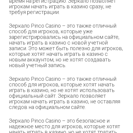
время на регистрацию. Зеркало позволяет
игрокам начать играть в казино сразу, не
требуя регистрации.
Зеркало Pinco Casino – это также отличный
способ для игроков, которые уже
зарегистрировались на официальном сайте,
начать играть в казино с новой учетной
записи. Это может быть полезно для игроков,
которые хотят начать играть в казино с
новым аккаунтом, но не хотят создавать
новый учетный запись.
Зеркало Pinco Casino – это также отличный
способ для игроков, которые хотят начать
играть в казино, но не хотят использовать
официальный сайт. Зеркало позволяет
игрокам начать играть в казино, не оставляя
следов на официальном сайте.
Зеркало Pinco Casino – это безопасное и
надежное место для игроков, которые хотят
начать играть в казино, но не хотят тратить