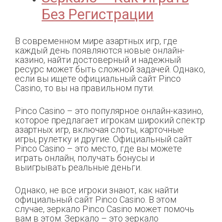
Без Регистрации
В современном мире азартных игр, где
каждый день появляются новые онлайн-
казино, найти достоверный и надежный
ресурс может быть сложной задачей. Однако,
если вы ищете официальный сайт Pinco
Casino, то вы на правильном пути.
Pinco Casino – это популярное онлайн-казино,
которое предлагает игрокам широкий спектр
азартных игр, включая слоты, карточные
игры, рулетку и другие. Официальный сайт
Pinco Casino – это место, где вы можете
играть онлайн, получать бонусы и
выигрывать реальные деньги.
Однако, не все игроки знают, как найти
официальный сайт Pinco Casino. В этом
случае, зеркало Pinco Casino может помочь
вам в этом. Зеркало – это зеркало