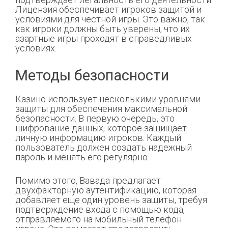
Лицензия обеспечивает игроков защитой и
условиями для честной игры. Это важно, так
как игроки должны быть уверены, что их
азартные игры проходят в справедливых
условиях.
Методы безопасности
Казино использует несколькими уровнями
защиты для обеспечения максимальной
безопасности. В первую очередь, это
шифрование данных, которое защищает
личную информацию игроков. Каждый
пользователь должен создать надежный
пароль и менять его регулярно.
Помимо этого, Вавада предлагает
двухфакторную аутентификацию, которая
добавляет еще один уровень защиты, требуя
подтверждение входа с помощью кода,
отправляемого на мобильный телефон