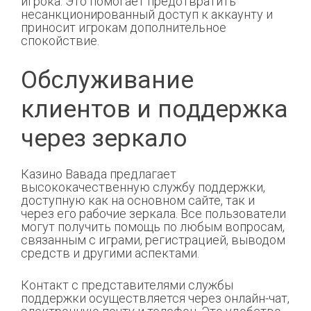
игрока. Это помогает предотвратить
несанкционированный доступ к аккаунту и
приносит игрокам дополнительное
спокойствие.
Обслуживание
клиентов и поддержка
через зеркало
Казино Вавада предлагает
высококачественную службу поддержки,
доступную как на основном сайте, так и
через его рабочие зеркала. Все пользователи
могут получить помощь по любым вопросам,
связанным с играми, регистрацией, выводом
средств и другими аспектами.
Контакт с представителями службы
поддержки осуществляется через онлайн-чат,