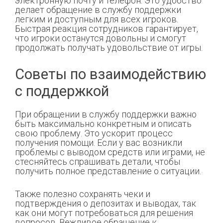
электронную почту и телефон. Это удобство
делает обращение в службу поддержки
легким и доступным для всех игроков.
Быстрая реакция сотрудников гарантирует,
что игроки останутся довольны и смогут
продолжать получать удовольствие от игры.
Советы по взаимодействию
с поддержкой
При обращении в службу поддержки важно
быть максимально конкретным и описать
свою проблему. Это ускорит процесс
получения помощи. Если у вас возникли
проблемы с выводом средств или играми, не
стесняйтесь спрашивать детали, чтобы
получить полное представление о ситуации.
Также полезно сохранять чеки и
подтверждения о депозитах и выводах, так
как они могут потребоваться для решения
вопросов. Вежливое обращение к