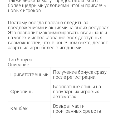
Также зеркала могут предоставляться с
более щедрыми условиями, чтобы привлечь
новых игроков.
Поэтому всегда полезно следить за
предложениями и акциями на обоих ресурсах.
Это позволит максимизировать свои шансы
на успех и использование всех доступных
возможностей, что, в конечном счете, делает
азартные игры более выгодными.
Тип бонуса
Описание
Получение бонуса сразу
Приветственный
после регистрации.
Бесплатные спины на
Фриспины
популярных игровых
автоматах.
Возврат части
Кэшбэк
проигранных средств.