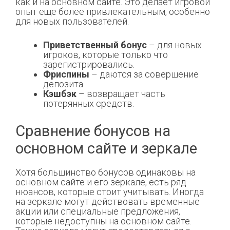
как и на основном сайте. Это делает игровой
опыт еще более привлекательным, особенно
для новых пользователей.
Приветственный бонус
– для новых
игроков, которые только что
зарегистрировались.
Фриспины
– даются за совершение
депозита.
Кэшбэк
– возвращает часть
потерянных средств.
Сравнение бонусов на
основном сайте и зеркале
Хотя большинство бонусов одинаковы на
основном сайте и его зеркале, есть ряд
нюансов, которые стоит учитывать. Иногда
на зеркале могут действовать временные
акции или специальные предложения,
которые недоступны на основном сайте.