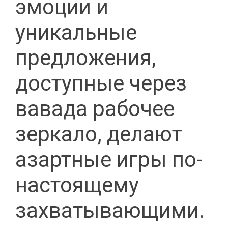
эмоции и
уникальные
предложения,
доступные через
вавада рабочее
зеркало, делают
азартные игры по-
настоящему
захватывающими.