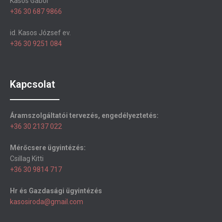
Kasos Gábor
+36 30 687 9866
id. Kasos József ev.
+36 30 9251 084
Kapcsolat
Áramszolgáltatói tervezés, engedélyeztetés:
+36 30 2137 022
Mérőcsere ügyintézés:
Csillag Kitti
+36 30 9814 717
Hr és Gazdasági ügyintézés
kasosiroda@gmail.com