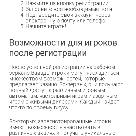
Нажмите на кнопку регистрации.
Заполните все необходимые поля.
Подтвердите свой аккаунт через
электронную почту или телефон.
Начните играть!
Возможности для игроков
после регистрации
После успешной регистрации на рабочем
зеркале Вавады игроки могут насладиться
множеством возможностей, которые
предлагает казино. Во-первых, они получают
полный доступ к различным игровым
автоматам, настольным играм и азартным
играм с живыми дилерами. Каждый найдет
что-то по своему вкусу.
Во-вторых, зарегистрированные игроки
имеют возможность участвовать в
различных акциях и получать уникальные