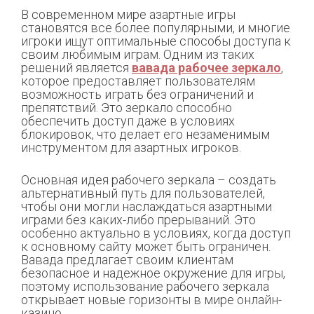
В современном мире азартные игры
становятся все более популярными, и многие
игроки ищут оптимальные способы доступа к
своим любимым играм. Одним из таких
решений является
вавада рабочее зеркало
,
которое предоставляет пользователям
возможность играть без ограничений и
препятствий. Это зеркало способно
обеспечить доступ даже в условиях
блокировок, что делает его незаменимым
инструментом для азартных игроков.
Основная идея рабочего зеркала – создать
альтернативный путь для пользователей,
чтобы они могли наслаждаться азартными
играми без каких-либо прерываний. Это
особенно актуально в условиях, когда доступ
к основному сайту может быть ограничен.
Вавада предлагает своим клиентам
безопасное и надежное окружение для игры,
поэтому использование рабочего зеркала
открывает новые горизонты в мире онлайн-
казино.