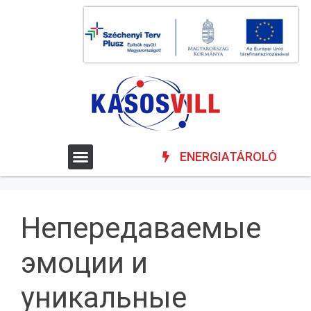
ENERGIATÁROLÓ
Непередаваемые
эмоции и
уникальные