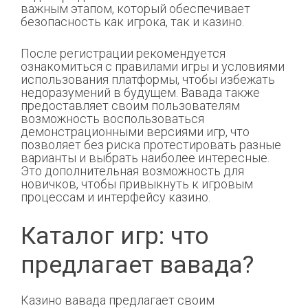
важным этапом, который обеспечивает
безопасность как игрока, так и казино.
После регистрации рекомендуется
ознакомиться с правилами игры и условиями
использования платформы, чтобы избежать
недоразумений в будущем. Вавада также
предоставляет своим пользователям
возможность воспользоваться
демонстрационными версиями игр, что
позволяет без риска протестировать разные
варианты и выбрать наиболее интересные.
Это дополнительная возможность для
новичков, чтобы привыкнуть к игровым
процессам и интерфейсу казино.
Каталог игр: что
предлагает вавада?
Казино вавада предлагает своим