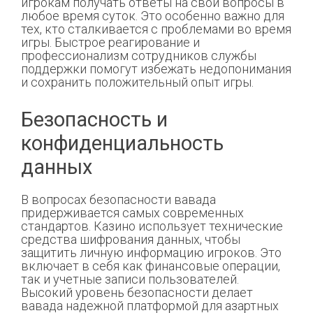
игрокам получать ответы на свои вопросы в
любое время суток. Это особенно важно для
тех, кто сталкивается с проблемами во время
игры. Быстрое реагирование и
профессионализм сотрудников службы
поддержки помогут избежать недопонимания
и сохранить положительный опыт игры.
Безопасность и
конфиденциальность
данных
В вопросах безопасности вавада
придерживается самых современных
стандартов. Казино использует технические
средства шифрования данных, чтобы
защитить личную информацию игроков. Это
включает в себя как финансовые операции,
так и учетные записи пользователей.
Высокий уровень безопасности делает
вавада надежной платформой для азартных