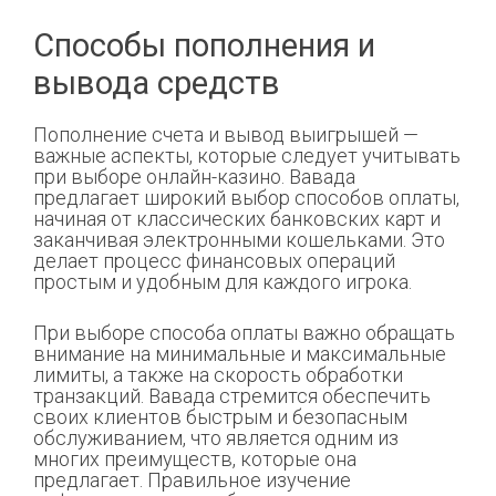
Способы пополнения и
вывода средств
Пополнение счета и вывод выигрышей —
важные аспекты, которые следует учитывать
при выборе онлайн-казино. Вавада
предлагает широкий выбор способов оплаты,
начиная от классических банковских карт и
заканчивая электронными кошельками. Это
делает процесс финансовых операций
простым и удобным для каждого игрока.
При выборе способа оплаты важно обращать
внимание на минимальные и максимальные
лимиты, а также на скорость обработки
транзакций. Вавада стремится обеспечить
своих клиентов быстрым и безопасным
обслуживанием, что является одним из
многих преимуществ, которые она
предлагает. Правильное изучение