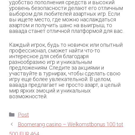
удобство пополнения средств и высокий
уровень безопасности делают его отличным
выбором для любителей азартных игр. Если
вы ищете место, где можно наслаждаться
азартом и получить шанс на выигрыш, то
вавада станет отличной платформой для вас.
Каждый игрок, будь то новичок или опытный
профессионал, сможет найти что-то
интересное для себя благодаря
разнообразию игр и уникальным
предложениям. Следите за акциями и
участвуйте в турнирах, чтобы сделать свою
игру еще более увлекательной. В целом,
вавада предлагает не просто азарт, а целый
мир ярких эмоций и уникальных
возможностей.
Post
Boomerang casino – Welkomstbonus 100 tot
500 EUR.464