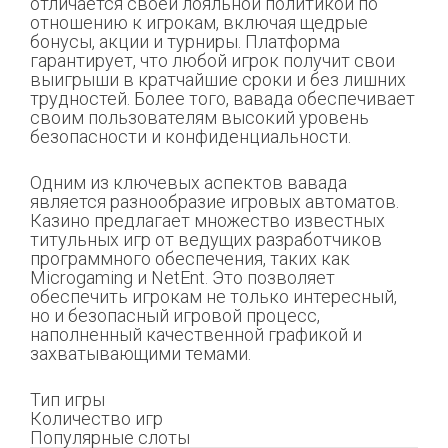
отличается своей лояльной политикой по
отношению к игрокам, включая щедрые
бонусы, акции и турниры. Платформа
гарантирует, что любой игрок получит свои
выигрыши в кратчайшие сроки и без лишних
трудностей. Более того, вавада обеспечивает
своим пользователям высокий уровень
безопасности и конфиденциальности.
Одним из ключевых аспектов вавада
является разнообразие игровых автоматов.
Казино предлагает множество известных
титульных игр от ведущих разработчиков
программного обеспечения, таких как
Microgaming и NetEnt. Это позволяет
обеспечить игрокам не только интересный,
но и безопасный игровой процесс,
наполненный качественной графикой и
захватывающими темами.
Тип игры
Количество игр
Популярные слоты