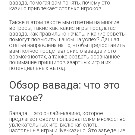
вавада, помогая вам понять, почему это
казино привлекает столько игроков.
Также в этом тексте мы ответим на многие
вопросы, такие как: какие игры предлагает
вавада, как правильно начать, и какие советы
помогут повысить шансы на успех? Данная
статья направлена на то, чтобы предоставить
вам полное представление о вавада и его
возможностях, а также создать осознанное
понимание принципов азартных игр и их
потенциальных выгод.
Обзор вавада: что это
такое?
Вавада — это онлайн-казино, которое
предлагает своим пользователям множество
увлекательных игр, включая слоты,
настольные игры и live-казино. Это заведение