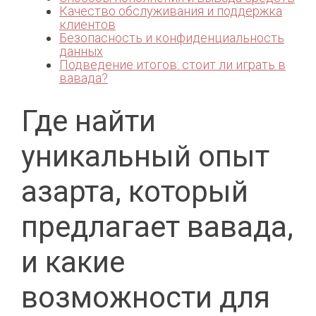
Качество обслуживания и поддержка
клиентов
Безопасность и конфиденциальность
данных
Подведение итогов: стоит ли играть в
вавада?
Где найти
уникальный опыт
азарта, который
предлагает вавада,
и какие
возможности для