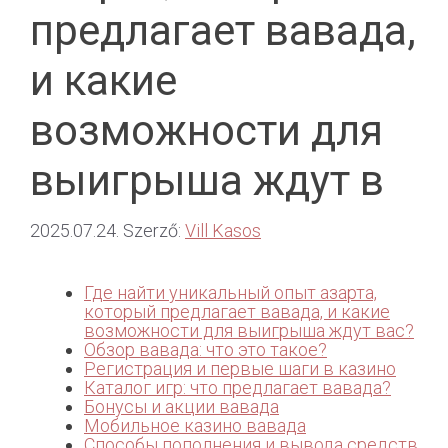
предлагает вавада,
и какие
возможности для
выигрыша ждут в
2025.07.24.
Szerző:
Vill Kasos
Где найти уникальный опыт азарта,
который предлагает вавада, и какие
возможности для выигрыша ждут вас?
Обзор вавада: что это такое?
Регистрация и первые шаги в казино
Каталог игр: что предлагает вавада?
Бонусы и акции вавада
Мобильное казино вавада
Способы пополнения и вывода средств