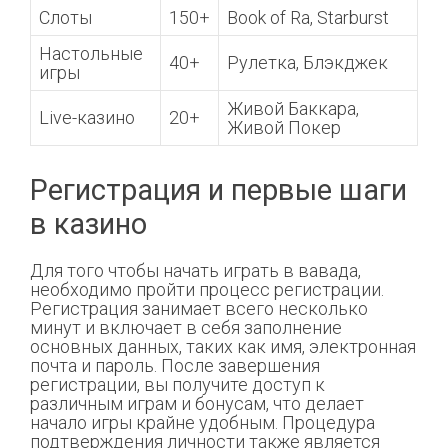
Слоты
150+
Book of Ra, Starburst
Настольные
40+
Рулетка, Блэкджек
игры
Живой Баккара,
Live-казино
20+
Живой Покер
Регистрация и первые шаги
в казино
Для того чтобы начать играть в вавада,
необходимо пройти процесс регистрации.
Регистрация занимает всего несколько
минут и включает в себя заполнение
основных данных, таких как имя, электронная
почта и пароль. После завершения
регистрации, вы получите доступ к
различным играм и бонусам, что делает
начало игры крайне удобным. Процедура
подтверждения личности также является