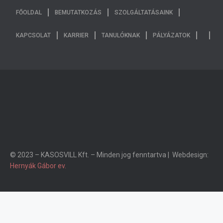
FŐOLDAL
BEMUTATKOZÁS
SZOLGÁLTATÁSAINK
KAPCSOLAT
KARRIER
TANULÓKNAK
PÁLYÁZATOK
© 2023 – KASOSVILL Kft. – Minden jog fenntartva | Webdesign:
Hernyák Gábor ev.