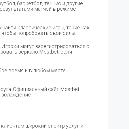
тбол, баскетбол, теннис и другие.
 результатами матчей в режиме
 найти классические игры, такие как
, чтобы попробовать свои силы.
. Игроки могут зарегистрироваться с
зовать зеркало Mostbet, если
бое время и в любом месте.
осуга. Официальный сайт Mostbet
наслаждение.
м клиентам широкий спектр услуг и