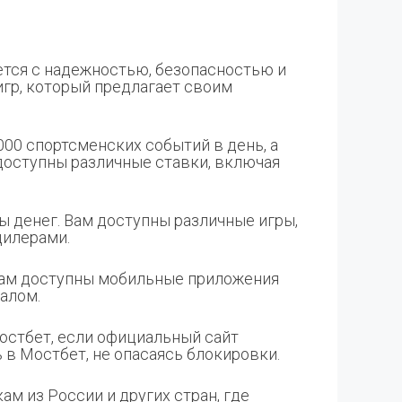
уется с надежностью, безопасностью и
игр, который предлагает своим
000 спортсменских событий в день, а
 доступны различные ставки, включая
ы денег. Вам доступны различные игры,
дилерами.
 Вам доступны мобильные приложения
налом.
Мостбет, если официальный сайт
 в Мостбет, не опасаясь блокировки.
м из России и других стран, где