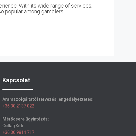
erience. With its wide range of services,
 so popular among gamblers.
Kapcsolat
Áramszolgáltatói tervezés, engedélyeztetés:
+36 30 2137 022
Mérőcsere ügyintézés:
Csillag Kitti
+36 30 9814 717