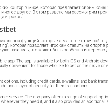
ских контор в мире, которая предлагает своим клие
 и многое другое. В этом разделе мы рассмотрим пре
ди игроков.
stbet
никальных функций, которые делают ее отличной от 
ing”, которая позволяет игрокам ставить на спорт в 
е уже начались, что может быть особенно интересно 
ile app. The app is available for both iOS and Android devic
ially convenient for those who like to bet on the move or
options, including credit cards, e-wallets, and bank transf
dditional layer of security for their transactions.
omer service. The company offers a range of support option
whenever they need it, and it also provides an additional la