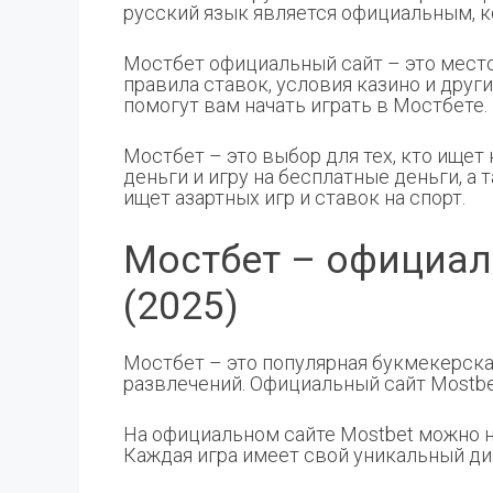
русский язык является официальным, к
Мостбет официальный сайт – это место
правила ставок, условия казино и друг
помогут вам начать играть в Мостбете.
Мостбет – это выбор для тех, кто ищет
деньги и игру на бесплатные деньги, а
ищет азартных игр и ставок на спорт.
Мостбет – официал
(2025)
Мостбет – это популярная букмекерская
развлечений. Официальный сайт Mostbet
На официальном сайте Mostbet можно на
Каждая игра имеет свой уникальный ди