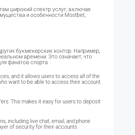
нтам широкий спектр услуг, включая
имущества и особенности Mostbet,
других букмекерских контор. Например,
реальном времени. Это означает, что
для фанатов спорта.
es, and it allows users to access all of the
 who want to be able to access their account
ers. This makes it easy for users to deposit
s, including live chat, email, and phone
yer of security for their accounts.