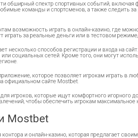
йти обширный спектр спортивных событий, включая фу
любимые команды и спортсменов, а также следить за
там возможность играть в онлайн-казино, где можно
ут играть за реальные деньги или в тестовом режиме
ет несколько способов регистрации и входа на сайт
ли социальных сетей. Кроме того, они могут исполь
егионе.
риложение, которое позволяет игрокам играть в лю
а официальном сайте Mostbet.
 для игроков, которые ищут комфортного игорного д
звлечений, чтобы обеспечить игрокам максимальное 
и Mostbet
 контора и онлайн-казино, которая предлагает свои