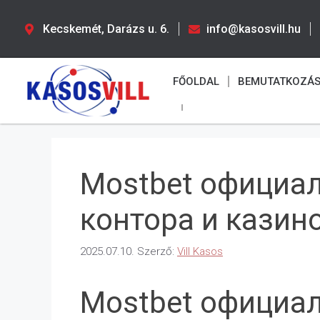
Kecskemét, Darázs u. 6.
info@kasosvill.hu
FŐOLDAL
BEMUTATKOZÁ
Mostbet официал
контора и казино
2025.07.10.
Szerző:
Vill Kasos
Mostbet официал