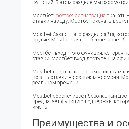
функций. В этом разделе мы рассмотр
Мостбет
mostbet регистрация
скачать –
ставки на ходу. Мостбет скачать досту
Mostbet Casino – это раздел сайта, кот
другие. Mostbet Casino обеспечивает б
Мостбет вход – это функция, которая п
ставки. Мостбет вход доступен на офиц
Mostbet предлагает своим клиентам ши
делать ставки в реальном времени. Mos
реальном времени.
Mostbet обеспечивает безопасный досту
предлагает функцию поддержки, котор
иметь.
Преимущества и ос