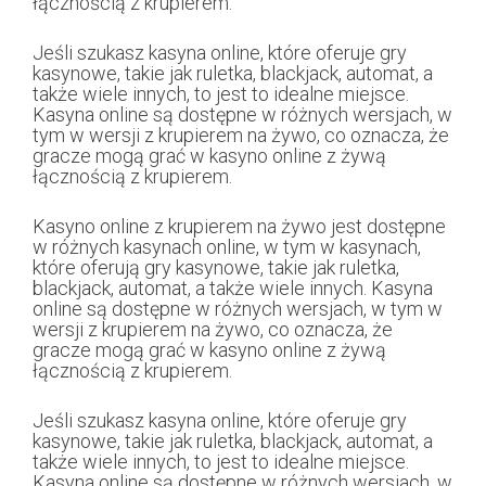
łącznością z krupierem.
Jeśli szukasz kasyna online, które oferuje gry
kasynowe, takie jak ruletka, blackjack, automat, a
także wiele innych, to jest to idealne miejsce.
Kasyna online są dostępne w różnych wersjach, w
tym w wersji z krupierem na żywo, co oznacza, że
gracze mogą grać w kasyno online z żywą
łącznością z krupierem.
Kasyno online z krupierem na żywo jest dostępne
w różnych kasynach online, w tym w kasynach,
które oferują gry kasynowe, takie jak ruletka,
blackjack, automat, a także wiele innych. Kasyna
online są dostępne w różnych wersjach, w tym w
wersji z krupierem na żywo, co oznacza, że
gracze mogą grać w kasyno online z żywą
łącznością z krupierem.
Jeśli szukasz kasyna online, które oferuje gry
kasynowe, takie jak ruletka, blackjack, automat, a
także wiele innych, to jest to idealne miejsce.
Kasyna online są dostępne w różnych wersjach, w