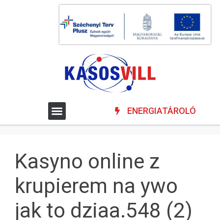
ENERGIATÁROLÓ
Kasyno online z
krupierem na ywo
jak to dziaa.548 (2)