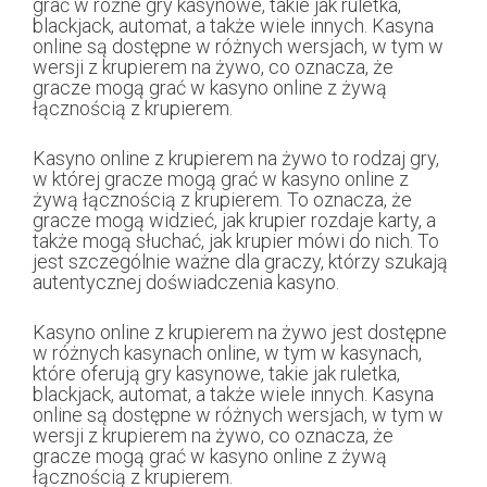
grać w różne gry kasynowe, takie jak ruletka,
blackjack, automat, a także wiele innych. Kasyna
online są dostępne w różnych wersjach, w tym w
wersji z krupierem na żywo, co oznacza, że
gracze mogą grać w kasyno online z żywą
łącznością z krupierem.
Kasyno online z krupierem na żywo to rodzaj gry,
w której gracze mogą grać w kasyno online z
żywą łącznością z krupierem. To oznacza, że
gracze mogą widzieć, jak krupier rozdaje karty, a
także mogą słuchać, jak krupier mówi do nich. To
jest szczególnie ważne dla graczy, którzy szukają
autentycznej doświadczenia kasyno.
Kasyno online z krupierem na żywo jest dostępne
w różnych kasynach online, w tym w kasynach,
które oferują gry kasynowe, takie jak ruletka,
blackjack, automat, a także wiele innych. Kasyna
online są dostępne w różnych wersjach, w tym w
wersji z krupierem na żywo, co oznacza, że
gracze mogą grać w kasyno online z żywą
łącznością z krupierem.