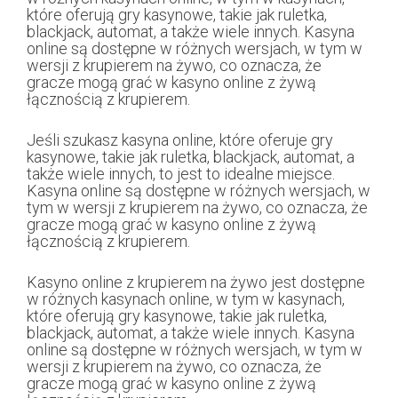
które oferują gry kasynowe, takie jak ruletka,
blackjack, automat, a także wiele innych. Kasyna
online są dostępne w różnych wersjach, w tym w
wersji z krupierem na żywo, co oznacza, że
gracze mogą grać w kasyno online z żywą
łącznością z krupierem.
Jeśli szukasz kasyna online, które oferuje gry
kasynowe, takie jak ruletka, blackjack, automat, a
także wiele innych, to jest to idealne miejsce.
Kasyna online są dostępne w różnych wersjach, w
tym w wersji z krupierem na żywo, co oznacza, że
gracze mogą grać w kasyno online z żywą
łącznością z krupierem.
Kasyno online z krupierem na żywo jest dostępne
w różnych kasynach online, w tym w kasynach,
które oferują gry kasynowe, takie jak ruletka,
blackjack, automat, a także wiele innych. Kasyna
online są dostępne w różnych wersjach, w tym w
wersji z krupierem na żywo, co oznacza, że
gracze mogą grać w kasyno online z żywą