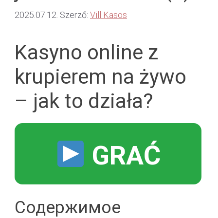
2025.07.12.
Szerző:
Vill Kasos
Kasyno online z
krupierem na żywo
– jak to działa?
GRAĆ
Содержимое