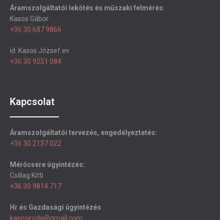
Áramszolgáltatói lekötés és műszaki felmérés:
Kasos Gábor
+36 30 687 9866
id. Kasos József ev.
+36 30 9251 084
Kapcsolat
Áramszolgáltatói tervezés, engedélyeztetés:
+36 30 2137 022
Mérőcsere ügyintézés:
Csillag Kitti
+36 30 9814 717
Hr és Gazdasági ügyintézés
kasosiroda@gmail.com