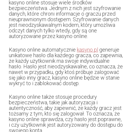
kasyno online stosuje wiele środków
bezpieczeństwa. Jednym z nich jest szyfrowanie
danych, które chroni informacje o graczu przed
nieuprawnionym dostępem. Szyfrowanie danych
jest nieodzyskawalnym kodem, który umożliwa
odczyt danych tylko wtedy, gdy są one
autoryzowane przez kasyno online.
Kasyno online automatycznie
kasyno pl
generuje
unikatowe hasło dla każdego gracza, co zapewnia,
że każdy użytkownik ma swoje indywidualne
hasło. Hasło jest nieodzyskawalne, co oznacza, że
nawet w przypadku, gdy ktoś próbuje zalogować
się jako inny gracz, kasyno online będzie w stanie
wykryć to i zablokować dostęp.
Kasyno online także stosuje procedury
bezpieczeństwa, takie jak autoryzacja i
autentyczność, aby zapewnić, że każdy gracz jest
tożsamy z tym, kto się zalogował. To oznacza, że
kasyno online sprawdza, czy hasło jest poprawne,
i czy użytkownik jest autoryzowany do dostępu do
swojego konta.