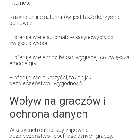
internetu.
Kasyno online automatów jest także korzystne,
ponieważ:
– oferuje wiele automatów kasynowych, co
zwiększa wybór;
– oferuje wiele możliwości wygranej, co zwiększa
emocje gry;
– oferuje wiele korzyści, takich jak
bezpieczeństwo i wygodność.
Wpływ na graczów i
ochrona danych
W kasynach online, aby zapewnić
bezpieczeństwo i poufność danych graczy,