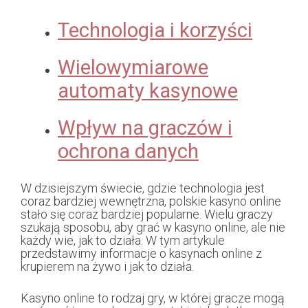
Technologia i korzyści
Wielowymiarowe
automaty kasynowe
Wpływ na graczów i
ochrona danych
W dzisiejszym świecie, gdzie technologia jest
coraz bardziej wewnętrzna, polskie kasyno online
stało się coraz bardziej popularne. Wielu graczy
szukają sposobu, aby grać w kasyno online, ale nie
każdy wie, jak to działa. W tym artykule
przedstawimy informacje o kasynach online z
krupierem na żywo i jak to działa.
Kasyno online to rodzaj gry, w której gracze mogą