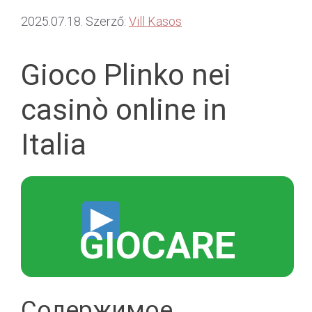
2025.07.18.
Szerző:
Vill Kasos
Gioco Plinko nei
casinò online in
Italia
GIOCARE
Содержимое