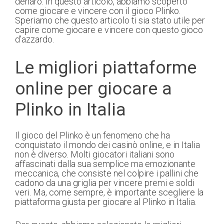
denaro. In questo articolo, abbiamo scoperto
come giocare e vincere con il gioco Plinko.
Speriamo che questo articolo ti sia stato utile per
capire come giocare e vincere con questo gioco
d’azzardo.
Le migliori piattaforme
online per giocare a
Plinko in Italia
Il gioco del Plinko è un fenomeno che ha
conquistato il mondo dei casinò online, e in Italia
non è diverso. Molti giocatori italiani sono
affascinati dalla sua semplice ma emozionante
meccanica, che consiste nel colpire i pallini che
cadono da una griglia per vincere premi e soldi
veri. Ma, come sempre, è importante scegliere la
piattaforma giusta per giocare al Plinko in Italia.