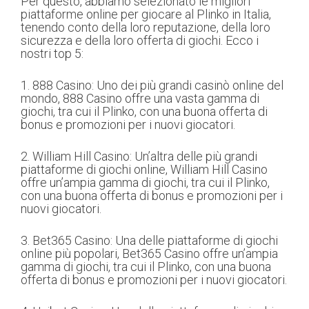
Per questo, abbiamo selezionato le migliori
piattaforme online per giocare al Plinko in Italia,
tenendo conto della loro reputazione, della loro
sicurezza e della loro offerta di giochi. Ecco i
nostri top 5:
1. 888 Casino: Uno dei più grandi casinò online del
mondo, 888 Casino offre una vasta gamma di
giochi, tra cui il Plinko, con una buona offerta di
bonus e promozioni per i nuovi giocatori.
2. William Hill Casino: Un’altra delle più grandi
piattaforme di giochi online, William Hill Casino
offre un’ampia gamma di giochi, tra cui il Plinko,
con una buona offerta di bonus e promozioni per i
nuovi giocatori.
3. Bet365 Casino: Una delle piattaforme di giochi
online più popolari, Bet365 Casino offre un’ampia
gamma di giochi, tra cui il Plinko, con una buona
offerta di bonus e promozioni per i nuovi giocatori.