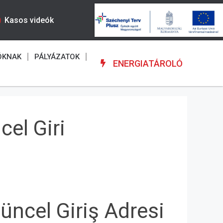
Kasos videók
ÓKNAK
PÁLYÁZATOK
ENERGIATÁROLÓ
el Giri
ncel Giriş Adresi