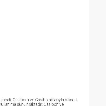
olacak. Casibom ve Casibo adlarıyla bilinen
de kullanıma sunulmaktadır. Casibon ve