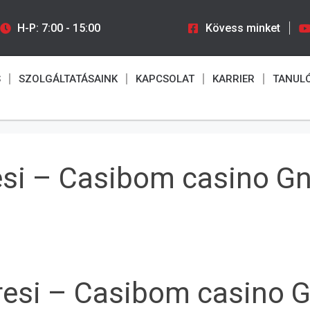
H-P: 7:00 - 15:00
Kövess minket
S
SZOLGÁLTATÁSAINK
KAPCSOLAT
KARRIER
TANUL
si – Casibom casino Gnc
esi – Casibom casino Gü