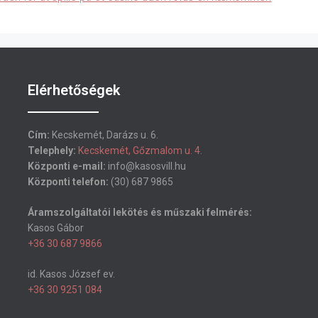
Elérhetőségek
Cím:
Kecskemét, Darázs u. 6.
Telephely:
Kecskemét, Gőzmalom u. 4.
Központi e-mail:
info@kasosvill.hu
Központi telefon:
(30) 687 9865
Áramszolgáltatói lekötés és műszaki felmérés:
Kasos Gábor
+36 30 687 9866
id. Kasos József ev.
+36 30 9251 084