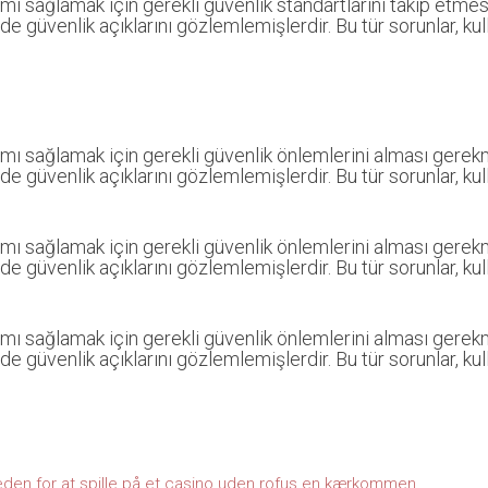
amı sağlamak için gerekli güvenlik standartlarını takip etmes
 güvenlik açıklarını gözlemlemişlerdir. Bu tür sorunlar, kulla
amı sağlamak için gerekli güvenlik önlemlerini alması gerekm
 güvenlik açıklarını gözlemlemişlerdir. Bu tür sorunlar, kulla
amı sağlamak için gerekli güvenlik önlemlerini alması gerekm
 güvenlik açıklarını gözlemlemişlerdir. Bu tür sorunlar, kulla
amı sağlamak için gerekli güvenlik önlemlerini alması gerekm
 güvenlik açıklarını gözlemlemişlerdir. Bu tür sorunlar, kulla
heden for at spille på et casino uden rofus en kærkommen