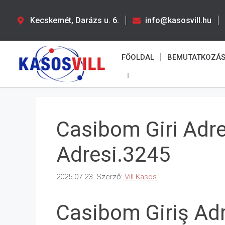
Kecskemét, Darázs u. 6.
info@kasosvill.hu
FŐOLDAL
BEMUTATKOZÁ
Casibom Giri Adre
Adresi.3245
2025.07.23.
Szerző:
Vill Kasos
Casibom Giriş Adr