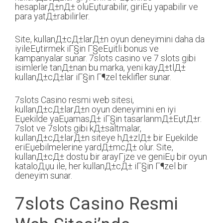
hesaplarД±nД± oluЕџturabilir, giriЕџ yapabilir ve
para yatД±rabilirler.
Site, kullanД±cД±larД±n oyun deneyimini daha da
iyileЕџtirmek iГ§in Г§eЕџitli bonus ve
kampanyalar sunar. 7slots casino ve 7 slots gibi
isimlerle tanД±nan bu marka, yeni kayД±tlД±
kullanД±cД±lar iГ§in Г¶zel teklifler sunar.
7slots Casino resmi web sitesi,
kullanД±cД±larД±n oyun deneyimini en iyi
Еџekilde yaЕџamasД± iГ§in tasarlanmД±ЕџtД±r.
7slot ve 7slots gibi kД±saltmalar,
kullanД±cД±larД±n siteye hД±zlД± bir Еџekilde
eriЕџebilmelerine yardД±mcД± olur. Site,
kullanД±cД± dostu bir arayГјze ve geniЕџ bir oyun
kataloДџu ile, her kullanД±cД± iГ§in Г¶zel bir
deneyim sunar.
7slots Casino Resmi