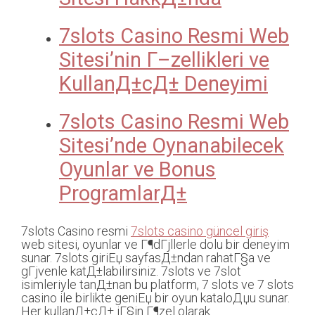
7slots Casino Resmi Web
Sitesi’nin Г–zellikleri ve
KullanД±cД± Deneyimi
7slots Casino Resmi Web
Sitesi’nde Oynanabilecek
Oyunlar ve Bonus
ProgramlarД±
7slots Casino resmi
7slots casino güncel giriş
web sitesi, oyunlar ve Г¶dГјllerle dolu bir deneyim
sunar. 7slots giriЕџ sayfasД±ndan rahatГ§a ve
gГјvenle katД±labilirsiniz. 7slots ve 7slot
isimleriyle tanД±nan bu platform, 7 slots ve 7 slots
casino ile birlikte geniЕџ bir oyun kataloДџu sunar.
Her kullanД±cД± iГ§in Г¶zel olarak