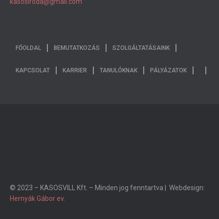
kasosiroda@gmail.com
FŐOLDAL
BEMUTATKOZÁS
SZOLGÁLTATÁSAINK
KAPCSOLAT
KARRIER
TANULÓKNAK
PÁLYÁZATOK
© 2023 – KASOSVILL Kft. – Minden jog fenntartva | Webdesign:
Hernyák Gábor ev.