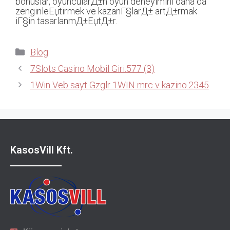
bonuslar, oyuncularД±n oyun deneyimini daha da
zenginleЕџtirmek ve kazanГ§larД± artД±rmak
iГ§in tasarlanmД±ЕџtД±r.
Blog
7Slots Casino Mobil Giri.577 (3)
1Win Veb sayt Gzglr 1WIN mrc v kazino.2345
KasosVill Kft.