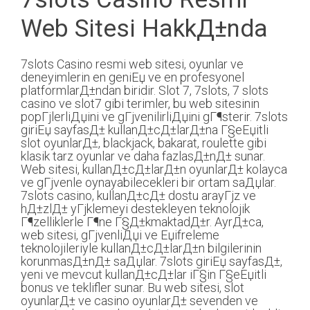
Web Sitesi HakkД±nda
7slots Casino resmi web sitesi, oyunlar ve
deneyimlerin en geniЕџ ve en profesyonel
platformlarД±ndan biridir. Slot 7, 7slots, 7 slots
casino ve slot7 gibi terimler, bu web sitesinin
popГјlerliДџini ve gГјvenilirliДџini gГ¶sterir. 7slots
giriЕџ sayfasД± kullanД±cД±larД±na Г§eЕџitli
slot oyunlarД±, blackjack, bakarat, roulette gibi
klasik tarz oyunlar ve daha fazlasД±nД± sunar.
Web sitesi, kullanД±cД±larД±n oyunlarД± kolayca
ve gГјvenle oynayabilecekleri bir ortam saДџlar.
7slots casino, kullanД±cД± dostu arayГјz ve
hД±zlД± yГјklemeyi destekleyen teknolojik
Г¶zelliklerle Г¶ne Г§Д±kmaktadД±r. AyrД±ca,
web sitesi, gГјvenliДџi ve Еџifreleme
teknolojileriyle kullanД±cД±larД±n bilgilerinin
korunmasД±nД± saДџlar. 7slots giriЕџ sayfasД±,
yeni ve mevcut kullanД±cД±lar iГ§in Г§eЕџitli
bonus ve teklifler sunar. Bu web sitesi, slot
oyunlarД± ve casino oyunlarД± sevenden ve