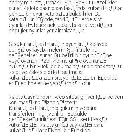
deneyimini artД±rmak iГ§in Г§eЕџitli Г¶zellikler
sunar. 7 slots casino sayfasД±nda, kullanД±cД±lar
geniЕџ bir oyun kataloДџu bulabilirler. Bu
kataloДџun iГ§inde, farklД± tГјrlerde slot
oyunlarД±, blackjack, poker, bakarat ve diДџer
popГјler oyunlar yer almaktadД±r.
Site, kullanД±cД±larД±n oyunlarД± kolayca
seГ§ip oynayabilmeleri iГ§in filtreleme
seГ§enekleri sunar. Bu, belirli bir oyun tГјrГјne
veya oyunun Г¶zelliklerine gГ¶re oyunlarД±
hД±zlД± bir Еџekilde bulmalarД±na olanak tanД±r.
7slot ve 7slots gibi kД±saltmalar,
kullanД±cД±larД±n siteye hД±zlД± bir Еџekilde
eriЕџebilmelerine yardД±mcД± olur.
7slots Casino resmi web sitesi, gГјvenliДџi ve veri
korumasД±na Г¶zen gГ¶sterir.
KullanД±cД±larД±n bilgilerinin ve para
transferlerinin gГјvenli bir Еџekilde
gerГ§ekleЕџtirilmesi iГ§in SSL sertifikasД±
kullanД±lД±r. 7slots giriЕџ sayfasД±ndan,
kullanД±cД±lar gГјvenli bir Еџekilde