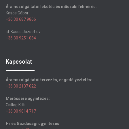
Áramszolgáltatói lekötés és műszaki felmérés:
Kasos Gábor
+36 30 687 9866
id. Kasos József ev.
+36 30 9251 084
Kapcsolat
Áramszolgáltatói tervezés, engedélyeztetés:
+36 30 2137 022
Mérőcsere ügyintézés:
Csillag Kitti
+36 30 9814 717
Hr és Gazdasági ügyintézés