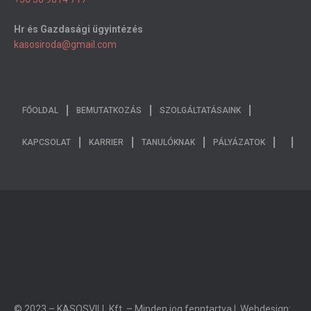
Hr és Gazdasági ügyintézés
kasosiroda@gmail.com
FŐOLDAL
BEMUTATKOZÁS
SZOLGÁLTATÁSAINK
KAPCSOLAT
KARRIER
TANULÓKNAK
PÁLYÁZATOK
© 2023 – KASOSVILL Kft. – Minden jog fenntartva | Webdesign: