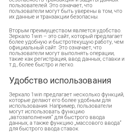
пользователей. Это означает, что
пользователи могут быть уверены в том, что
их данные и транзакции безопасны.
Вторым преимуществом является удобство.
Зеркало 1win – это сайт, который предлагает
более удобную и быстротекущую работу, чем
официальный сайт. Это означает, что
пользователи могут выполнять операции,
такие как регистрация, ввод данных, ставки и
т.д., более быстро и легко.
Удобство использования
Зеркало 1win предлагает несколько функций,
которые делают его более удобным для
использования. Например, пользователи
могут использовать функцию
„автозаполнения” для быстрого ввода
данных, а также функцию „массового ввода”
для быстрого ввода ставок.