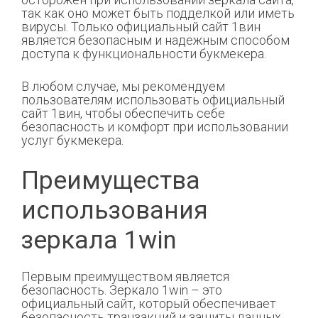
так как оно может быть подделкой или иметь
вирусы. Только официальный сайт 1вин
является безопасным и надежным способом
доступа к функциональности букмекера.
В любом случае, мы рекомендуем
пользователям использовать официальный
сайт 1вин, чтобы обеспечить себе
безопасность и комфорт при использовании
услуг букмекера.
Преимущества
использования
зеркала 1win
Первым преимуществом является
безопасность. Зеркало 1win – это
официальный сайт, который обеспечивает
безопасность транзакций и защиты данных