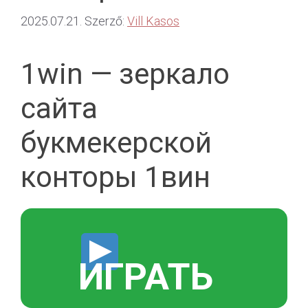
2025.07.21.
Szerző:
Vill Kasos
1win — зеркало
сайта
букмекерской
конторы 1вин
ИГРАТЬ