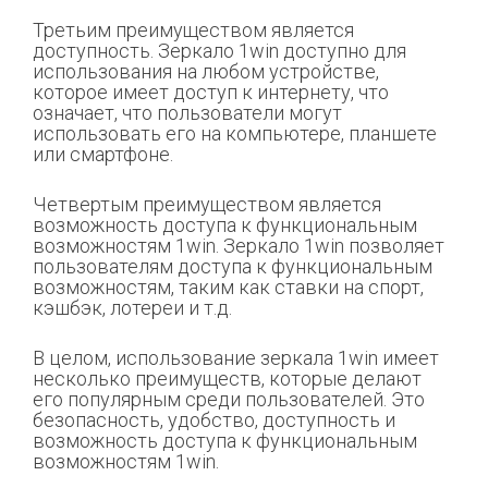
Третьим преимуществом является
доступность. Зеркало 1win доступно для
использования на любом устройстве,
которое имеет доступ к интернету, что
означает, что пользователи могут
использовать его на компьютере, планшете
или смартфоне.
Четвертым преимуществом является
возможность доступа к функциональным
возможностям 1win. Зеркало 1win позволяет
пользователям доступа к функциональным
возможностям, таким как ставки на спорт,
кэшбэк, лотереи и т.д.
В целом, использование зеркала 1win имеет
несколько преимуществ, которые делают
его популярным среди пользователей. Это
безопасность, удобство, доступность и
возможность доступа к функциональным
возможностям 1win.