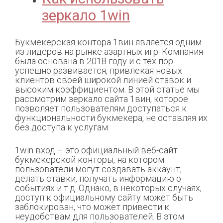
зеркало 1win
Букмекерская контора 1вин является одним
из лидеров на рынке азартных игр. Компания
была основана в 2018 году и с тех пор
успешно развивается, привлекая новых
клиентов своей широкой линией ставок и
высоким коэффициентом. В этой статье мы
рассмотрим зеркало сайта 1вин, которое
позволяет пользователям доступаться к
функциональности букмекера, не оставляя их
без доступа к услугам.
1win вход – это официальный веб-сайт
букмекерской конторы, на котором
пользователи могут создавать аккаунт,
делать ставки, получать информацию о
событиях и т.д. Однако, в некоторых случаях,
доступ к официальному сайту может быть
заблокирован, что может привести к
неудобствам для пользователей. В этом