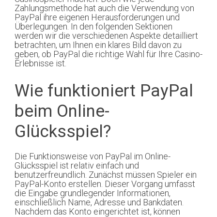
Zahlungsmethode hat auch die Verwendung von
PayPal ihre eigenen Herausforderungen und
Überlegungen. In den folgenden Sektionen
werden wir die verschiedenen Aspekte detailliert
betrachten, um Ihnen ein klares Bild davon zu
geben, ob PayPal die richtige Wahl für Ihre Casino-
Erlebnisse ist.
Wie funktioniert PayPal
beim Online-
Glücksspiel?
Die Funktionsweise von PayPal im Online-
Glücksspiel ist relativ einfach und
benutzerfreundlich. Zunächst müssen Spieler ein
PayPal-Konto erstellen. Dieser Vorgang umfasst
die Eingabe grundlegender Informationen,
einschließlich Name, Adresse und Bankdaten.
Nachdem das Konto eingerichtet ist, können