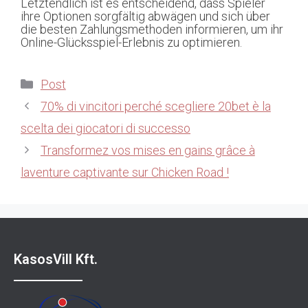
Letztendlich ist es entscheidend, dass Spieler
ihre Optionen sorgfältig abwägen und sich über
die besten Zahlungsmethoden informieren, um ihr
Online-Glücksspiel-Erlebnis zu optimieren.
Post
70% di vincitori perché scegliere 20bet è la
scelta dei giocatori di successo
Transformez vos mises en gains grâce à
laventure captivante sur Chicken Road !
KasosVill Kft.