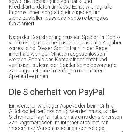
sowie die Bestätigung von Bank- und
Kreditkartendaten umfasst. Es ist wichtig, alle
Informationen sorgfältig einzugeben, um
sicherzustellen, dass das Konto reibungslos
funktioniert.
Nach der Registrierung müssen Spieler ihr Konto
verifizieren, um sicherzustellen, dass alle Angaben
korrekt sind. Dieser Schritt kann in der Regel
innerhalb weniger Minuten abgeschlossen
werden. Sobald das Konto eingerichtet und
verifiziert ist, kann der Spieler seine bevorzugte
Zahlungsmethode hinzufügen und mit dem
Spielen beginnen.
Die Sicherheit von PayPal
Ein weiterer wichtiger Aspekt, der beim Online-
Glücksspiel berücksichtigt werden muss, ist die
Sicherheit. PayPal hat sich als eine der sichersten
Zahlungsmethoden im Internet etabliert. Mit
modernster Verschlüsselungstechnologie