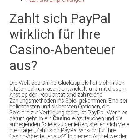
Zahlt sich PayPal
wirklich für Ihre
Casino-Abenteuer
aus?
Die Welt des Online-Glücksspiels hat sich in den
letzten Jahren rasant entwickelt, und mit diesem
Anstieg der Popularität sind zahlreiche
Zahlungsmethoden ins Spiel gekommen. Eine der
beliebtesten und sichersten Optionen, die
Spielern zur Verfügung steht, ist PayPal. Wenn es
darum geht, in ein
Casino
einzutauchen und die
aufregenden Spiele zu genießen, stellen sich viele
die Frage: „Zahlt sich PayPal wirklich für Ihre
Casino-Abenteuer aus?“ In diesem Artikel werden