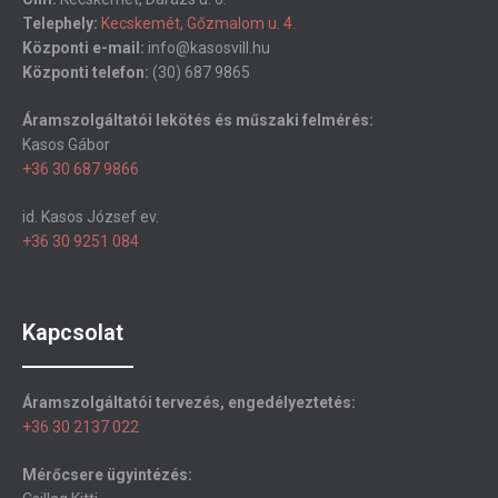
Telephely:
Kecskemét, Gőzmalom u. 4.
Központi e-mail:
info@kasosvill.hu
Központi telefon:
(30) 687 9865
Áramszolgáltatói lekötés és műszaki felmérés:
Kasos Gábor
+36 30 687 9866
id. Kasos József ev.
+36 30 9251 084
Kapcsolat
Áramszolgáltatói tervezés, engedélyeztetés:
+36 30 2137 022
Mérőcsere ügyintézés: