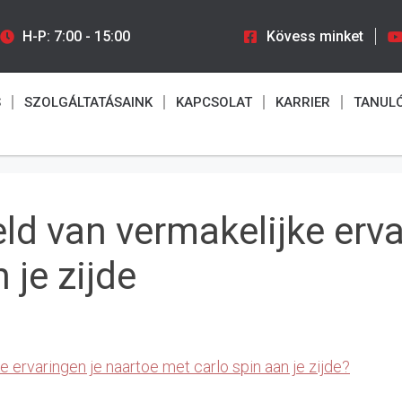
H-P: 7:00 - 15:00
Kövess minket
S
SZOLGÁLTATÁSAINK
KAPCSOLAT
KARRIER
TANUL
eld van vermakelijke erv
 je zijde
e ervaringen je naartoe met carlo spin aan je zijde?