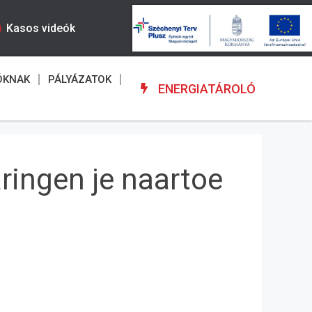
Kasos videók
ÓKNAK
PÁLYÁZATOK
ENERGIATÁROLÓ
aringen je naartoe