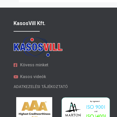
KasosVill Kft.
Kövess minket
Kasos videók
ADATKEZELÉSI TÁJÉKOZTATÓ