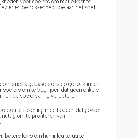
lijkheden voor spelers om met elkaar te
lezier en betrokkenheid toe aan het spel.
l voornamelijk gebaseerd is op geluk, kunnen
r spelers om te begrijpen dat geen enkele
unnen de spelervaring verbeteren.
rs moeten er rekening mee houden dat gokken
 nuttig om te profiteren van
.
n betere kans om hun inleg terug te