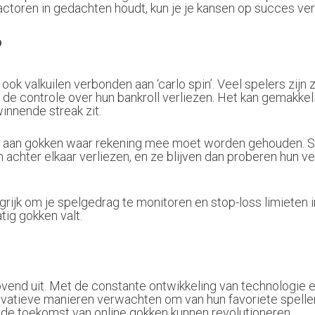
factoren in gedachten houdt, kun je je kansen op succes ve
?
ook valkuilen verbonden aan ‘carlo spin’. Veel spelers zijn zi
s de controle over hun bankroll verliezen. Het kan gemakkeli
winnende streak zit.
n aan gokken waar rekening mee moet worden gehouden. S
ren achter elkaar verliezen, en ze blijven dan proberen hun v
ngrijk om je spelgedrag te monitoren en stop-loss limieten i
tig gokken valt.
lovend uit. Met de constante ontwikkeling van technologie 
atieve manieren verwachten om van hun favoriete spellen t
e de toekomst van online gokken kunnen revolutioneren.