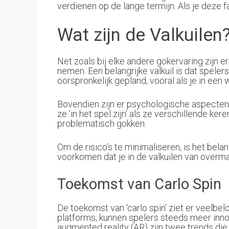
verdienen op de lange termijn. Als je deze 
Wat zijn de Valkuilen
Net zoals bij elke andere gokervaring zijn er 
nemen. Een belangrijke valkuil is dat speler
oorspronkelijk gepland, vooral als je in een 
Bovendien zijn er psychologische aspecte
ze ‘in het spel zijn’ als ze verschillende ke
problematisch gokken.
Om de risico’s te minimaliseren, is het bela
voorkomen dat je in de valkuilen van overma
Toekomst van Carlo Spin
De toekomst van ‘carlo spin’ ziet er veelbe
platforms, kunnen spelers steeds meer innov
augmented reality (AR) zijn twee trends di