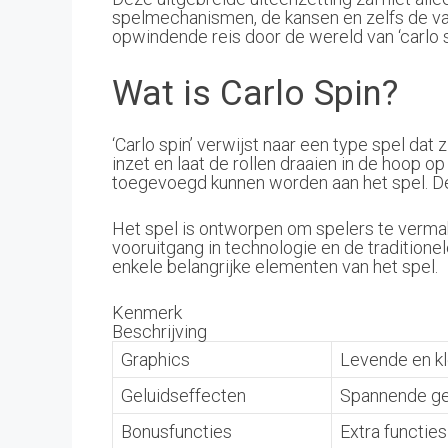
spelmechanismen, de kansen en zelfs de valk
opwindende reis door de wereld van ‘carlo s
Wat is Carlo Spin?
‘Carlo spin’ verwijst naar een type spel dat 
inzet en laat de rollen draaien in de hoop o
toegevoegd kunnen worden aan het spel. Dez
Het spel is ontworpen om spelers te vermak
vooruitgang in technologie en de traditione
enkele belangrijke elementen van het spel.
Kenmerk
Beschrijving
Graphics
Levende en kl
Geluidseffecten
Spannende gel
Bonusfuncties
Extra functie