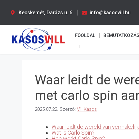
Kecskemét, Darázs u. 6.
info@kasosvill.hu
FŐOLDAL
BEMUTATKOZÁ
Waar leidt de wer
met carlo spin aan
2025.07.22.
Szerző:
Vill Kasos
Waar leidt de wereld van vermakelijk
Wat is Carlo Spin?
Hoe werkt Carlo Spin?