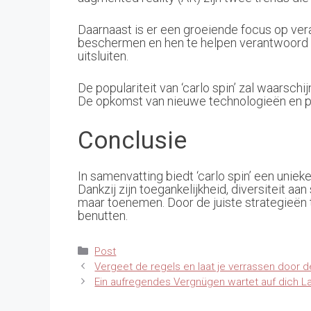
Daarnaast is er een groeiende focus op ve
beschermen en hen te helpen verantwoord te s
uitsluiten.
De populariteit van ‘carlo spin’ zal waarsch
De opkomst van nieuwe technologieën en pla
Conclusie
In samenvatting biedt ‘carlo spin’ een unie
Dankzij zijn toegankelijkheid, diversiteit aan
maar toenemen. Door de juiste strategieën t
benutten.
Post
Vergeet de regels en laat je verrassen door 
Ein aufregendes Vergnügen wartet auf dich L