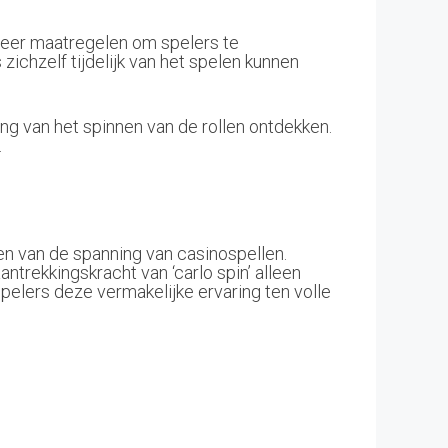
meer maatregelen om spelers te
zichzelf tijdelijk van het spelen kunnen
ning van het spinnen van de rollen ontdekken.
.
en van de spanning van casinospellen.
aantrekkingskracht van ‘carlo spin’ alleen
spelers deze vermakelijke ervaring ten volle