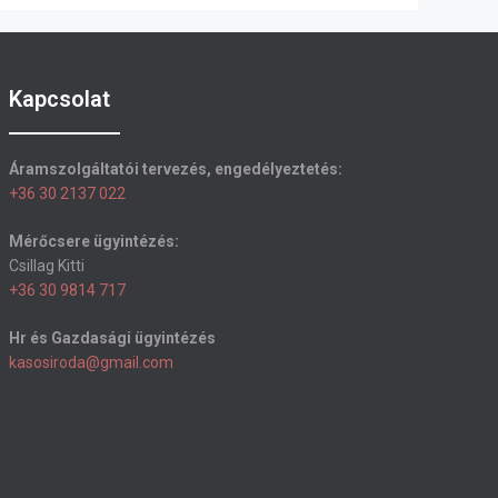
Kapcsolat
Áramszolgáltatói tervezés, engedélyeztetés:
+36 30 2137 022
Mérőcsere ügyintézés:
Csillag Kitti
+36 30 9814 717
Hr és Gazdasági ügyintézés
kasosiroda@gmail.com