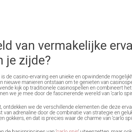
eld van vermakelijke erv
 je zijde?
g is de casino-ervaring een unieke en opwindende mogelij
l van nieuwe manieren ontstaan om te genieten van casinos
wende kijk op traditionele casinospellen en combineert het 
men we je mee door de fascinerende wereld van ‘carlo spin
udt, ontdekken we de verschillende elementen die deze ervar
t van adrenaline door de combinatie van strategie en geluk
n gokkers, en dat is precies waar de charme van ‘carlo spin’
en de basisprincipes van ‘
carlo spin
‘ uiteenzetten, maar oo