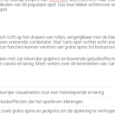
uilen van dit populaire spel. Dus leun lekker achterover 
pin’.
zich richt op het draaien van rollen, vergelijkbaar met de kl
p een winnende combinatie. Wat ‘carlo spin’ echter echt unie
e functies kunnen variëren van gratis spins tot bonusrond
en met zijn kleurrijke graphics en boeiende geluidseffec
le casino-ervaring. Meer weten over de kenmerken van ‘carl
eurrijke visualisaties voor een meeslepende ervaring.
uidseffecten die het spelleven inbrengen.
s zoals gratis spins en jackpots om de spanning te verhoge