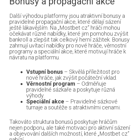
Bonusy a propagační akce
Další výhodou platformy jsou atraktivní bonusy a
pravidelné propagační akce, které dělají sázení
ještě lákavějším. Na „Mostbet cz” hráči mohou
očekávat různé nabídky, které jim pomohou zvýšit
bankroll a zlepšit tak celkový herní zážitek. Bonusy
zahrnují uvítací nabídky pro nové hráče, věrnostní
programy a speciální akce, které motivují hráče k
návratu na platformu.
Vstupní bonus
– Skvělá příležitost pro
nové hráče, jak zvýšit počáteční vklad.
Věrnostní program
– Odměňuje
pravidelné sázkaře a poskytuje různá
výhody.
Speciální akce
– Pravidelné sázkové
turnaje a soutěže s atraktivními cenami.
Takováto struktura bonusů poskytuje hráčům
nejen podporu, ale také motivaci pro aktivní sázení
a objevování dalších možností, které „Mostbet cz”
nabízí.