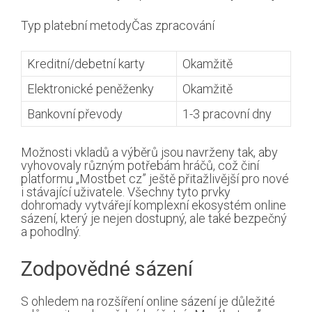
Typ platební metodyČas zpracování
Kreditní/debetní karty
Okamžitě
Elektronické peněženky
Okamžitě
Bankovní převody
1-3 pracovní dny
Možnosti vkladů a výběrů jsou navrženy tak, aby
vyhovovaly různým potřebám hráčů, což činí
platformu „Mostbet cz” ještě přitažlivější pro nové
i stávající uživatele. Všechny tyto prvky
dohromady vytvářejí komplexní ekosystém online
sázení, který je nejen dostupný, ale také bezpečný
a pohodlný.
Zodpovědné sázení
S ohledem na rozšíření online sázení je důležité