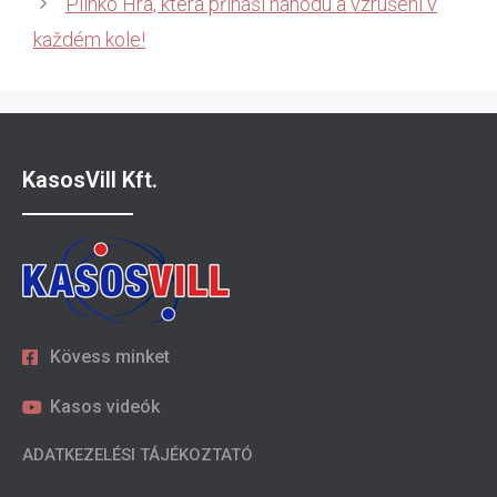
Plinko Hra, která přináší náhodu a vzrušení v
každém kole!
KasosVill Kft.
Kövess minket
Kasos videók
ADATKEZELÉSI TÁJÉKOZTATÓ