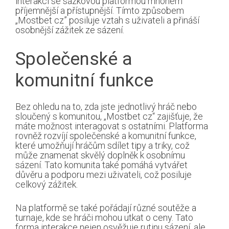
interakci se sázkovou platformou mnohem
příjemnější a přístupnější. Tímto způsobem
„Mostbet cz” posiluje vztah s uživateli a přináší
osobnější zážitek ze sázení.
Společenské a
komunitní funkce
Bez ohledu na to, zda jste jednotlivý hráč nebo
sloučený s komunitou, „Mostbet cz“ zajišťuje, že
máte možnost interagovat s ostatními. Platforma
rovněž rozvíjí společenské a komunitní funkce,
které umožňují hráčům sdílet tipy a triky, což
může znamenat skvělý doplněk k osobnímu
sázení. Tato komunita také pomáhá vytvářet
důvěru a podporu mezi uživateli, což posiluje
celkový zážitek.
Na platformě se také pořádají různé soutěže a
turnaje, kde se hráči mohou utkat o ceny. Tato
forma interakce nejen osvěžuje rutinu sázení, ale