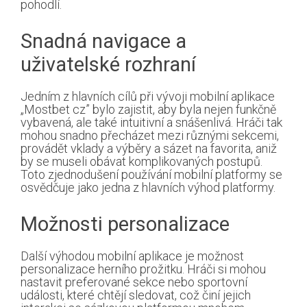
pohodlí.
Snadná navigace a
uživatelské rozhraní
Jedním z hlavních cílů při vývoji mobilní aplikace
„Mostbet cz” bylo zajistit, aby byla nejen funkčně
vybavená, ale také intuitivní a snášenlivá. Hráči tak
mohou snadno přecházet mezi různými sekcemi,
provádět vklady a výběry a sázet na favorita, aniž
by se museli obávat komplikovaných postupů.
Toto zjednodušení používání mobilní platformy se
osvědčuje jako jedna z hlavních výhod platformy.
Možnosti personalizace
Další výhodou mobilní aplikace je možnost
personalizace herního prožitku. Hráči si mohou
nastavit preferované sekce nebo sportovní
události, které chtějí sledovat, což činí jejich