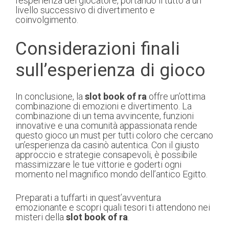
l’esperienza del giocatore, portando il tutto a un
livello successivo di divertimento e
coinvolgimento.
Considerazioni finali
sull’esperienza di gioco
In conclusione, la
slot book of ra
offre un’ottima
combinazione di emozioni e divertimento. La
combinazione di un tema avvincente, funzioni
innovative e una comunità appassionata rende
questo gioco un must per tutti coloro che cercano
un’esperienza da casinò autentica. Con il giusto
approccio e strategie consapevoli, è possibile
massimizzare le tue vittorie e goderti ogni
momento nel magnifico mondo dell’antico Egitto.
Preparati a tuffarti in quest’avventura
emozionante e scopri quali tesori ti attendono nei
misteri della
slot book of ra
.