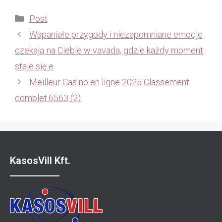
Post
Wspaniałe przygody i niezapomniane emocje
czekają na Ciebie w vavada, gdzie każdy moment
staje się e
Meilleur Casino en ligne 2025 Classement
complet.6563 (2)
KasosVill Kft.