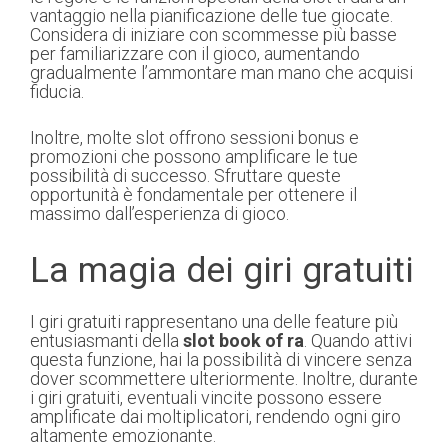
vantaggio nella pianificazione delle tue giocate.
Considera di iniziare con scommesse più basse
per familiarizzare con il gioco, aumentando
gradualmente l’ammontare man mano che acquisi
fiducia.
Inoltre, molte slot offrono sessioni bonus e
promozioni che possono amplificare le tue
possibilità di successo. Sfruttare queste
opportunità è fondamentale per ottenere il
massimo dall’esperienza di gioco.
La magia dei giri gratuiti
I giri gratuiti rappresentano una delle feature più
entusiasmanti della
slot book of ra
. Quando attivi
questa funzione, hai la possibilità di vincere senza
dover scommettere ulteriormente. Inoltre, durante
i giri gratuiti, eventuali vincite possono essere
amplificate dai moltiplicatori, rendendo ogni giro
altamente emozionante.