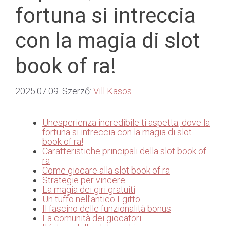
fortuna si intreccia
con la magia di slot
book of ra!
2025.07.09.
Szerző:
Vill Kasos
Unesperienza incredibile ti aspetta, dove la
fortuna si intreccia con la magia di slot
book of ra!
Caratteristiche principali della slot book of
ra
Come giocare alla slot book of ra
Strategie per vincere
La magia dei giri gratuiti
Un tuffo nell’antico Egitto
Il fascino delle funzionalità bonus
La comunità dei giocatori