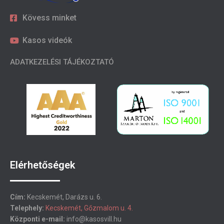
Kövess minket
Kasos videók
ADATKEZELÉSI TÁJÉKOZTATÓ
Elérhetőségek
Cím:
Kecskemét, Darázs u. 6.
Telephely:
Kecskemét, Gőzmalom u. 4.
Központi e-mail:
info@kasosvill.hu