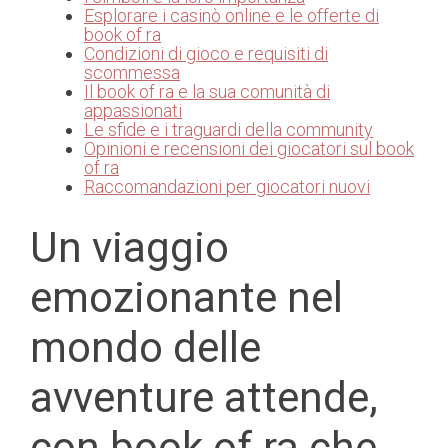
Esplorare i casinò online e le offerte di
book of ra
Condizioni di gioco e requisiti di
scommessa
Il book of ra e la sua comunità di
appassionati
Le sfide e i traguardi della community
Opinioni e recensioni dei giocatori sul book
of ra
Raccomandazioni per giocatori nuovi
Un viaggio
emozionante nel
mondo delle
avventure attende,
con book of ra che