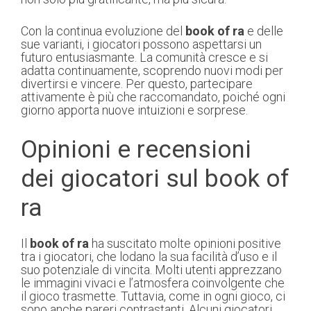
Con la continua evoluzione del
book of ra
e delle
sue varianti, i giocatori possono aspettarsi un
futuro entusiasmante. La comunità cresce e si
adatta continuamente, scoprendo nuovi modi per
divertirsi e vincere. Per questo, partecipare
attivamente è più che raccomandato, poiché ogni
giorno apporta nuove intuizioni e sorprese.
Opinioni e recensioni
dei giocatori sul book of
ra
Il
book of ra
ha suscitato molte opinioni positive
tra i giocatori, che lodano la sua facilità d’uso e il
suo potenziale di vincita. Molti utenti apprezzano
le immagini vivaci e l’atmosfera coinvolgente che
il gioco trasmette. Tuttavia, come in ogni gioco, ci
sono anche pareri contrastanti. Alcuni giocatori