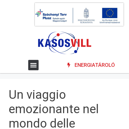
ENERGIATÁROLÓ
Un viaggio
emozionante nel
mondo delle