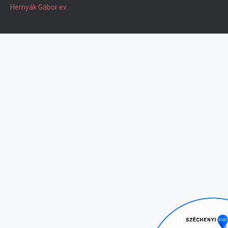
Hernyák Gábor ev.