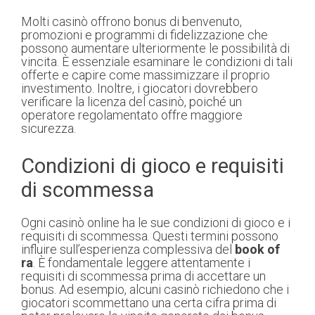
Molti casinò offrono bonus di benvenuto,
promozioni e programmi di fidelizzazione che
possono aumentare ulteriormente le possibilità di
vincita. È essenziale esaminare le condizioni di tali
offerte e capire come massimizzare il proprio
investimento. Inoltre, i giocatori dovrebbero
verificare la licenza del casinò, poiché un
operatore regolamentato offre maggiore
sicurezza.
Condizioni di gioco e requisiti
di scommessa
Ogni casinò online ha le sue condizioni di gioco e i
requisiti di scommessa. Questi termini possono
influire sull’esperienza complessiva del
book of
ra
. È fondamentale leggere attentamente i
requisiti di scommessa prima di accettare un
bonus. Ad esempio, alcuni casinò richiedono che i
giocatori scommettano una certa cifra prima di