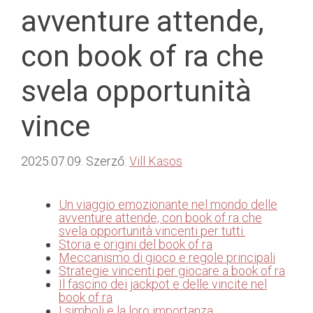
avventure attende,
con book of ra che
svela opportunità
vince
2025.07.09.
Szerző:
Vill Kasos
Un viaggio emozionante nel mondo delle
avventure attende, con book of ra che
svela opportunità vincenti per tutti.
Storia e origini del book of ra
Meccanismo di gioco e regole principali
Strategie vincenti per giocare a book of ra
Il fascino dei jackpot e delle vincite nel
book of ra
I simboli e la loro importanza