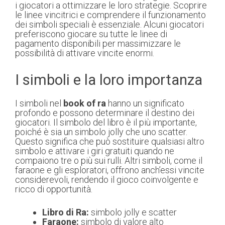
i giocatori a ottimizzare le loro strategie. Scoprire
le linee vincitrici e comprendere il funzionamento
dei simboli speciali è essenziale. Alcuni giocatori
preferiscono giocare su tutte le linee di
pagamento disponibili per massimizzare le
possibilità di attivare vincite enormi.
I simboli e la loro importanza
I simboli nel
book of ra
hanno un significato
profondo e possono determinare il destino dei
giocatori. Il simbolo del libro è il più importante,
poiché è sia un simbolo jolly che uno scatter.
Questo significa che può sostituire qualsiasi altro
simbolo e attivare i giri gratuiti quando ne
compaiono tre o più sui rulli. Altri simboli, come il
faraone e gli esploratori, offrono anch’essi vincite
considerevoli, rendendo il gioco coinvolgente e
ricco di opportunità.
Libro di Ra:
simbolo jolly e scatter
Faraone:
simbolo di valore alto