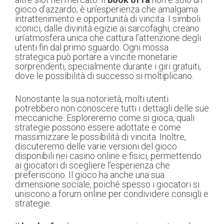
gioco d’azzardo; è un’esperienza che amalgama
intrattenimento e opportunità di vincita. I simboli
iconici, dalle divinità egizie ai sarcofaghi, creano
un’atmosfera unica che cattura l’attenzione degli
utenti fin dal primo sguardo. Ogni mossa
strategica può portare a vincite monetarie
sorprendenti, specialmente durante i giri gratuiti,
dove le possibilità di successo si moltiplicano.
Nonostante la sua notorietà, molti utenti
potrebbero non conoscere tutti i dettagli delle sue
meccaniche. Esploreremo come si gioca, quali
strategie possono essere adottate e come
massimizzare le possibilità di vincita. Inoltre,
discuteremo delle varie versioni del gioco
disponibili nei casino online e fisici, permettendo
ai giocatori di scegliere l’esperienza che
preferiscono. Il gioco ha anche una sua
dimensione sociale, poiché spesso i giocatori si
uniscono a forum online per condividere consigli e
strategie.