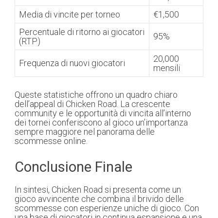
Media di vincite per torneo
€1,500
Percentuale di ritorno ai giocatori
95%
(RTP)
20,000
Frequenza di nuovi giocatori
mensili
Queste statistiche offrono un quadro chiaro
dell’appeal di Chicken Road. La crescente
community e le opportunità di vincita all’interno
dei tornei conferiscono al gioco un’importanza
sempre maggiore nel panorama delle
scommesse online.
Conclusione Finale
In sintesi, Chicken Road si presenta come un
gioco avvincente che combina il brivido delle
scommesse con esperienze uniche di gioco. Con
una base di giocatori in continua espansione e una