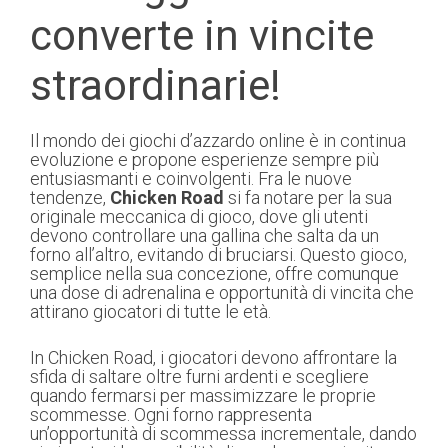
converte in vincite
straordinarie!
Il mondo dei giochi d’azzardo online è in continua
evoluzione e propone esperienze sempre più
entusiasmanti e coinvolgenti. Fra le nuove
tendenze,
Chicken Road
si fa notare per la sua
originale meccanica di gioco, dove gli utenti
devono controllare una gallina che salta da un
forno all’altro, evitando di bruciarsi. Questo gioco,
semplice nella sua concezione, offre comunque
una dose di adrenalina e opportunità di vincita che
attirano giocatori di tutte le età.
In Chicken Road, i giocatori devono affrontare la
sfida di saltare oltre furni ardenti e scegliere
quando fermarsi per massimizzare le proprie
scommesse. Ogni forno rappresenta
un’opportunità di scommessa incrementale, dando