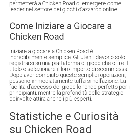
permetterà a Chicken Road di emergere come
leader nel settore dei giochi d’azzardo online.
Come Iniziare a Giocare a
Chicken Road
Iniziare a giocare a Chicken Road è
incredibilmente semplice. Gli utenti devono solo
registrarsi su una piattaforma di gioco che offre il
titolo e selezionare il loro importo di scommessa.
Dopo aver compiuto queste semplici operazioni,
possono immediatamente tuffarsi nell’azione. La
facilità d’accesso del gioco lo rende perfetto per i
principianti, mentre la profondità delle strategie
coinvolte attira anche i più esperti.
Statistiche e Curiosità
su Chicken Road