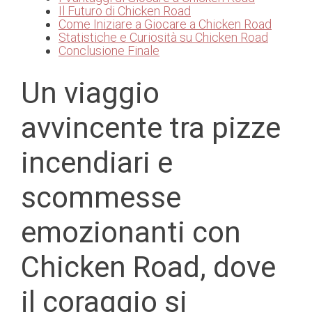
Il Futuro di Chicken Road
Come Iniziare a Giocare a Chicken Road
Statistiche e Curiosità su Chicken Road
Conclusione Finale
Un viaggio
avvincente tra pizze
incendiari e
scommesse
emozionanti con
Chicken Road, dove
il coraggio si