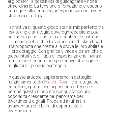
ai giocatori la possibilità di guadagnare vincite
straordinarie. La tensione e l’emozione crescono
con ogni salto, creando un’esperienza che unisce
strategia e fortuna.
l’attrattiva di questo gioco sta nel mix perfetto tra
risk-taking e strategia, dove ogni decisione può
portare a grandi vincite o a sconfitte disastrose.
Gli amanti del rischio troveranno in Chicken Road
una proposta che mette alla prova le loro abilità e
il loro coraggio. Con grafica vivace e dinamiche di
gioco intuitive, è il tipo di esperienza che invita a
tornare per scoprire sempre nuove strategie e
migliorare il proprio punteggio.
In questo articolo, esploreremo in dettaglio il
funzionamento di
Chicken Road
, le strategie per
eccellere, i premi che si possono ottenere e
perché questo gioco sta conquistando una
popolarità crescente nel panorama dei
divertimenti digitali. Preparati a tuffarti in
un’avventura che brilla di opportunità e
divertimento!