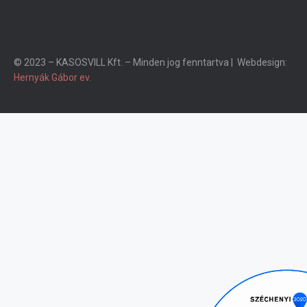
© 2023 – KASOSVILL Kft. – Minden jog fenntartva | Webdesign:
Hernyák Gábor ev.