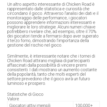
Un altro aspetto interessante di Chicken Road è
rappresentato dalle statistica e curiosità che
circondano il gioco. Attraverso l’analisi dei dati e il
monitoraggio delle performance, i giocatori
possono apprendere informazioni interessanti e
migliorare le loro strategie. Alcuni numeri chiave
potrebbero rivelare che, ad esempio, oltre il 70%
dei giocatori tende a fermarsi dopo aver superato
il terzo forno, dimostrando l’importanza della
gestione del rischio nel gioco.
Similmente, è interessante notare che i tornei di
Chicken Road attirano migliaia di partecipanti
affascinati dalla possibilità di vincere premi
consistenti. I dati mostrano un aumento costante
della popolarità, tanto che molti esperti del
settore prevedono che il gioco avrà un futuro
luminoso e prospero.
Statistiche di Gioco
Valore
Giocatori attivi mensili
100,000+