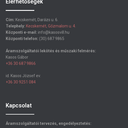
Elérhetőségek
Cím:
Kecskemét, Darázs u. 6.
Telephely:
Kecskemét, Gőzmalom u. 4.
Központi e-mail:
info@kasosvill.hu
Központi telefon:
(30) 687 9865
Áramszolgáltatói lekötés és műszaki felmérés:
Kasos Gábor
+36 30 687 9866
id. Kasos József ev.
+36 30 9251 084
Kapcsolat
Áramszolgáltatói tervezés, engedélyeztetés: