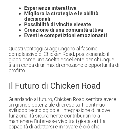
Esperienza interattiva
Migliora la strategia e le abilità
decisionali
Possibilità di vincite elevate
Creazione di una comunità attiva
Eventi e competizioni emozionanti
Questi vantaggi si aggiungono al fascino
complessivo di Chicken Road, posizionando il
gioco come una scelta eccellente per chiunque
sia in cerca di un mix di emozione e opportunità di
profitto.
Il Futuro di Chicken Road
Guardando al futuro, Chicken Road sembra avere
un grande potenziale di crescita. Il continuo
sviluppo tecnologico e l’integrazione di nuove
funzionalità sicuramente contribuiranno a
mantenere l’interesse vivo tra i giocatori. La
capacità di adattarsi e innovare è ciò che