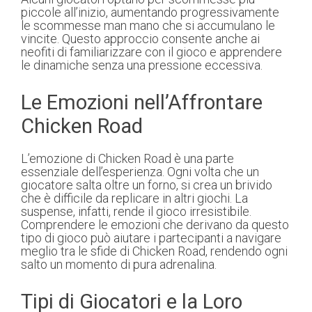
piccole all’inizio, aumentando progressivamente
le scommesse man mano che si accumulano le
vincite. Questo approccio consente anche ai
neofiti di familiarizzare con il gioco e apprendere
le dinamiche senza una pressione eccessiva.
Le Emozioni nell’Affrontare
Chicken Road
L’emozione di Chicken Road è una parte
essenziale dell’esperienza. Ogni volta che un
giocatore salta oltre un forno, si crea un brivido
che è difficile da replicare in altri giochi. La
suspense, infatti, rende il gioco irresistibile.
Comprendere le emozioni che derivano da questo
tipo di gioco può aiutare i partecipanti a navigare
meglio tra le sfide di Chicken Road, rendendo ogni
salto un momento di pura adrenalina.
Tipi di Giocatori e la Loro