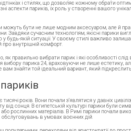
дтінках і стилях, що дозволяє кожному обрати оптим
ізні аспекти париків, їх роль у створенні вашого унік
ки можуть бути не лише модним аксесуаром, але й пр
ини. Завдяки сучасним технологіям, якісні парики в
 у будь-якій ситуації. У своєму стилі важливо залиша
й про внутрішній комфорт.
мо, як правильно вибрати парик і які особливості слі
я вибору парика 24, враховуючи не лише естетику, ал
вам знайти той ідеальний вариант, який підкреслить
 париків
исячі років. Вони почали з’являтися у давніх цивіліза
ту від сонця. В єгипетській культурі парики були сим
 або рослинних матеріалів. В Римі парики почали вик
 обслуговувань в умовах воєнних дій.
ьш популярними, переходячи від аристократії до прос