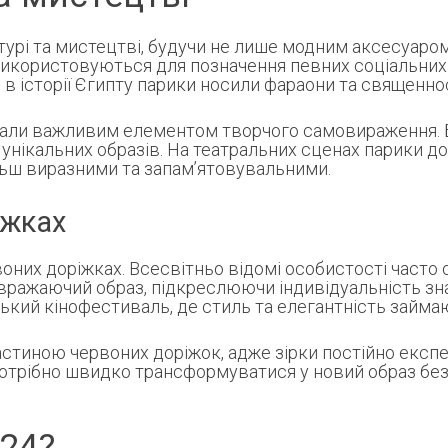
урі та мистецтві, будучи не лише модним аксесуаром
 використовуються для позначення певних соціальних 
в історії Єгипту парики носили фараони та священно
али важливим елементом творчого самовираження. Баг
унікальних образів. На театральних сценах парики 
більш виразними та запам’ятовувальними.
іжках
оних доріжках. Всесвітньо відомі особистості часто 
вражаючий образ, підкреслюючи індивідуальність зн
ський кінофестиваль, де стиль та елегантність займа
стиною червоних доріжок, адже зірки постійно експ
потрібно швидко трансформуватися у новий образ без 
24?