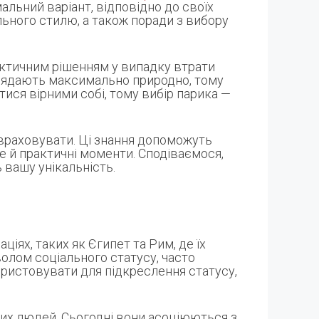
альний варіант, відповідно до своїх
ального стилю, а також поради з вибору
актичним рішенням у випадку втрати
иглядають максимально природно, тому
тися вірними собі, тому вибір парика —
д враховувати. Ці знання допоможуть
е й практичні моменти. Сподіваємося,
 вашу унікальність.
ціях, таких як Єгипет та Рим, де їх
волом соціального статусу, часто
ористовувати для підкреслення статусу,
тих людей. Сьогодні вони асоціюються з