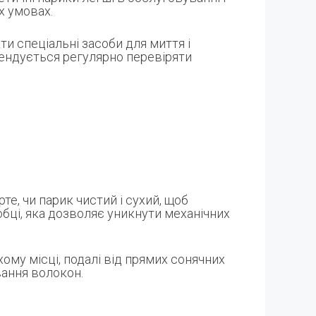
х умовах.
и спеціальні засоби для миття і
ендується регулярно перевіряти
е, чи парик чистий і сухий, щоб
обці, яка дозволяє уникнути механічних
ому місці, подалі від прямих сонячних
вання волокон.