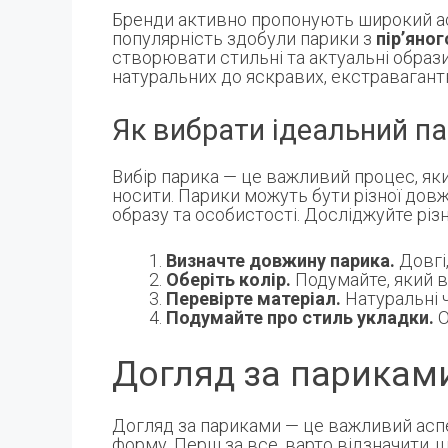
Бренди активно пропонують широкий ас
популярність здобули парики з
пір’яно
створювати стильні та актуальні образ
натуральних до яскравих, екстравагантн
Як вибрати ідеальний п
Вибір парика — це важливий процес, яки
носити. Парики можуть бути різної довж
образу та особистості. Досліджуйте різн
Визначте довжину парика.
Довгі,
Оберіть колір.
Подумайте, який в
Перевірте матеріал.
Натуральні ч
Подумайте про стиль укладки.
О
Догляд за парикам
Догляд за париками — це важливий аспек
форму. Перш за все, варто відзначити, щ