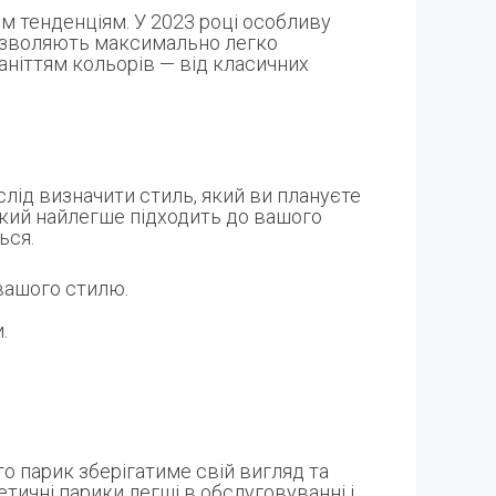
 тенденціям. У 2023 році особливу
дозволяють максимально легко
аніттям кольорів — від класичних
слід визначити стиль, який ви плануєте
 який найлегше підходить до вашого
ься.
 вашого стилю.
.
о парик зберігатиме свій вигляд та
етичні парики легші в обслуговуванні і