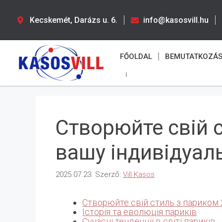
Kecskemét, Darázs u. 6.
info@kasosvill.hu
FŐOLDAL
BEMUTATKOZÁ
Створюйте свій с
вашу індивідуаль
2025.07.23.
Szerző:
Vill Kasos
Створюйте свій стиль з париком 2
Історія та еволюція париків
Сучасні тенденції в світі париків