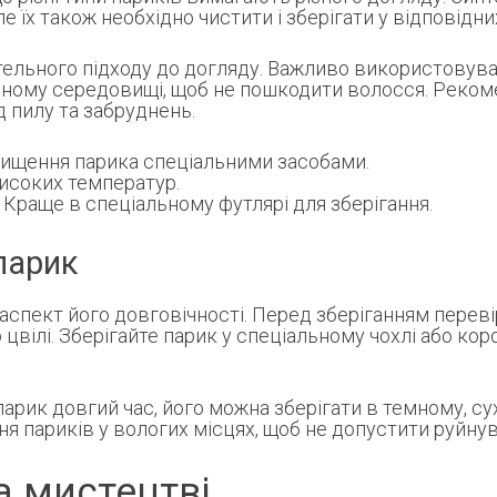
е їх також необхідно чистити і зберігати у відповідни
ельного підходу до догляду. Важливо використовуват
одному середовищі, щоб не пошкодити волосся. Реком
 пилу та забруднень.
ищення парика спеціальними засобами.
исоких температур.
Краще в спеціальному футлярі для зберігання.
парик
спект його довговічності. Перед зберіганням перевірт
цвілі. Зберігайте парик у спеціальному чохлі або кор
рик довгий час, його можна зберігати в темному, сух
ня париків у вологих місцях, щоб не допустити руйну
а мистецтві