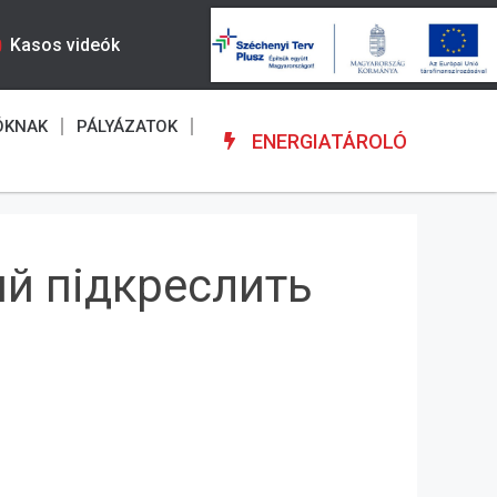
Kasos videók
ÓKNAK
PÁLYÁZATOK
ENERGIATÁROLÓ
ий підкреслить