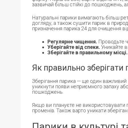
зазвичай більш стійкі до пошкоджень, ал
Натуральні парики вимагають більш рет
догляду, а також сушити парик в прир
призначення парика 24 для очищення від
Регулярне чищення.
Проводьте ч
Уберігайте від спеки.
Уникайте в
Зберігайте в правильному місці.
Як правильно зберігати 
Зберігання парика — ще один важливий а
уникнути появи неприємного запаху або 
пошкоджень.
Якщо ви плануєте не використовувати па
променів. Також варто уникати зберіган
Парики в культурі т