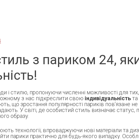
4
тиль з париком 24, як
ність!
и і стилю, пропонуючи численні можливості для тих,
кожному з нас підкреслити свою
індивідуальність
та
ють, що зростання популярності париків пов’язане не
адають. У світі, де особистий стиль визначає статус
ого образу.
ють технології, впроваджуючи нові матеріали та диз
йти парики практично для будь-якого випадку. Особл