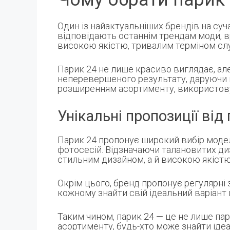
Один із найактуальніших брендів на су
відповідають останнім трендам моди, вр
високою якістю, тривалим терміном сл
Парик 24 не лише красиво виглядає, ал
неперевершеного результату, даруючи 
розширенням асортименту, використовуюч
Унікальні пропозиції від
Парик 24 пропонує широкий вибір модел
фотосесій. Відзначаючи талановитих диза
стильним дизайном, а й високою якіст
Окрім цього, бренд пропонує регулярні 
кожному знайти свій ідеальний варіант 
Таким чином, парик 24 — це не лише па
асортименту, будь-хто може знайти ідеа