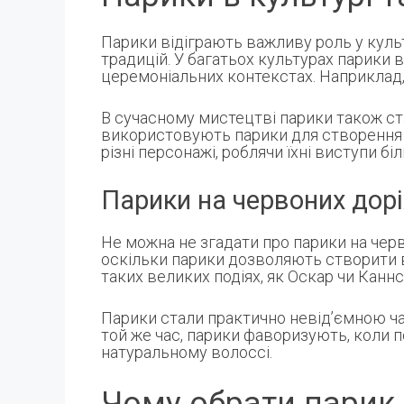
Парики відіграють важливу роль у культ
традицій. У багатьох культурах парики
церемоніальних контекстах. Наприклад, 
В сучасному мистецтві парики також ст
використовують парики для створення 
різні персонажі, роблячи їхні виступи 
Парики на червоних дор
Не можна не згадати про парики на черв
оскільки парики дозволяють створити 
таких великих подіях, як Оскар чи Канн
Парики стали практично невід’ємною ча
той же час, парики фаворизують, коли 
натуральному волоссі.
Чому обрати парик 