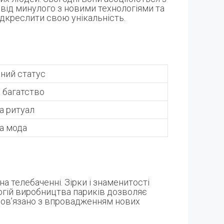
свід минулого з новими технологіями та
дкреслити свою унікальність.
ний статус
і багатство
а ритуал
а мода
на телебаченні. Зірки і знаменитості
огій виробництва париків дозволяє
пов’язано з впровадженням нових