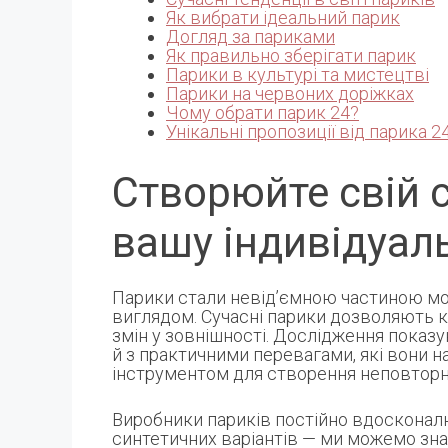
Як вибрати ідеальний парик
Догляд за париками
Як правильно зберігати парик
Парики в культурі та мистецтві
Парики на червоних доріжках
Чому обрати парик 24?
Унікальні пропозиції від парика 2
Створюйте свій с
вашу індивідуаль
Парики стали невід’ємною частиною мод
виглядом. Сучасні парики дозволяють 
змін у зовнішності. Дослідження показу
й з практичними перевагами, які вони н
інструментом для створення неповторн
Виробники париків постійно вдосконалю
синтетичних варіантів — ми можемо зна