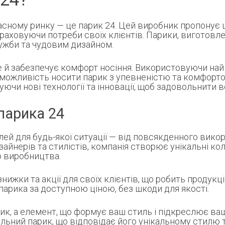
часному ринку — це парик 24. Цей виробник пропонує
аховуючи потреби своїх клієнтів. Парики, виготовле
ужби та чудовим дизайном.
е й забезпечує комфорт носіння. Використовуючи най
можливість носити парик з упевненістю та комфорто
и нові технології та інновації, щоб задовольнити всі
 парика 24
ей для будь-якої ситуації — від повсякденного викор
йнерів та стилістів, компанія створює унікальні коле
ю виробництва.
знижки та акції для своїх клієнтів, що робить проду
парика за доступною ціною, без шкоди для якості.
рик, а елемент, що формує ваш стиль і підкреслює в
льний парик, що відповідає його унікальному стилю 