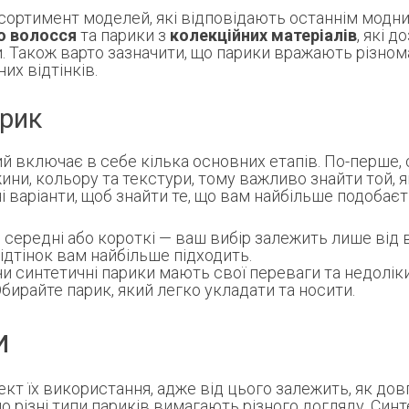
ортимент моделей, які відповідають останнім модним
го волосся
та парики з
колекційних матеріалів
, які 
и. Також варто зазначити, що парики вражають різном
их відтінків.
арик
й включає в себе кілька основних етапів. По-перше, 
ини, кольору та текстури, тому важливо знайти той,
і варіанти, щоб знайти те, що вам найбільше подобаєт
 середні або короткі — ваш вибір залежить лише від
ідтінок вам найбільше підходить.
и синтетичні парики мають свої переваги та недоліки
бирайте парик, який легко укладати та носити.
и
т їх використання, адже від цього залежить, як довг
о різні типи париків вимагають різного догляду. Синт