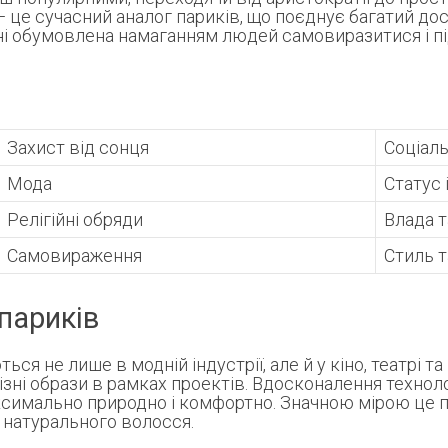
 це сучасний аналог париків, що поєднує багатий до
ні обумовлена намаганням людей самовиразитися і пі
Захист від сонця
Соціаль
Мода
Статус 
Релігійні обряди
Влада т
Самовираження
Стиль т
 париків
 не лише в модній індустрії, але й у кіно, театрі та 
ізні образи в рамках проектів. Вдосконалення технол
ксимально природно і комфортно. Значною мірою це 
ру натурального волосся.