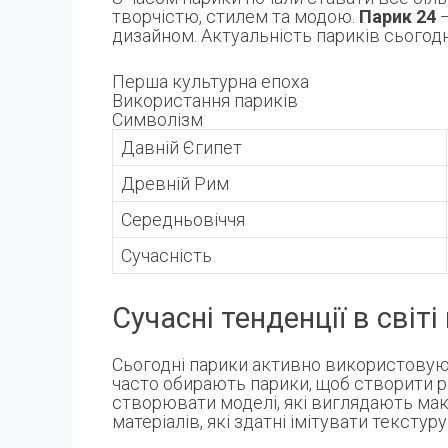
творчістю, стилем та модою.
Парик 24
—
дизайном. Актуальність париків сьогод
Перша культурна епоха
Використання париків
Символізм
Давній Єгипет
Древній Рим
Середньовіччя
Сучасність
Сучасні тенденції в світі
Сьогодні парики активно використовуються
часто обирають парики, щоб створити р
створювати моделі, які виглядають ма
матеріалів, які здатні імітувати тексту