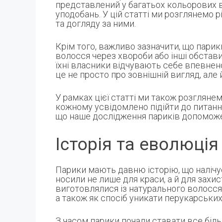
представлений у багатьох кольорових ві
уподобань. У цій статті ми розглянемо р
та догляду за ними.
Крім того, важливо зазначити, що пари
волосся через хвороби або інші обстав
їхні власники відчувають себе впевнено
це не просто про зовнішній вигляд, але 
У рамках цієї статті ми також розгляне
кожному усвідомлено підійти до питанн
що наше дослідження париків допоможе 
Історія та еволюція
Парики мають давню історію, що налічує т
носили не лише для краси, а й для захис
виготовлялися із натурального волосся
а також як спосіб уникати перукарських
З часом парики почали ставати все біл