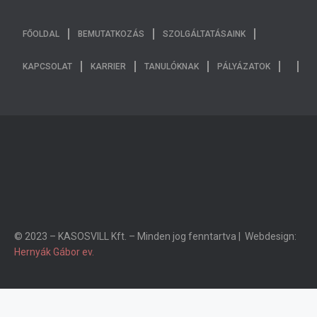
FŐOLDAL
BEMUTATKOZÁS
SZOLGÁLTATÁSAINK
KAPCSOLAT
KARRIER
TANULÓKNAK
PÁLYÁZATOK
© 2023 – KASOSVILL Kft. – Minden jog fenntartva | Webdesign:
Hernyák Gábor ev.