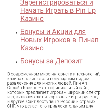
Зарегистрироваться и
Начать Играть в Pin Up
Казино
Бонусы и Акции для
Новых Игроков в Пинап
Казино
Бонусы за Депозит
В современном мире интернета и технологий,
казино онлайн стали популярным видом
развлечения для многих людей. Пин Ап
Онлайн Казино – это официальный сайт,
который предлагает игрокам широкий спектр
игр, включая слоты, карточные игры, рулетку
и другие. Сайт доступен в России и странах
СНГ, что делает его привлекательным для