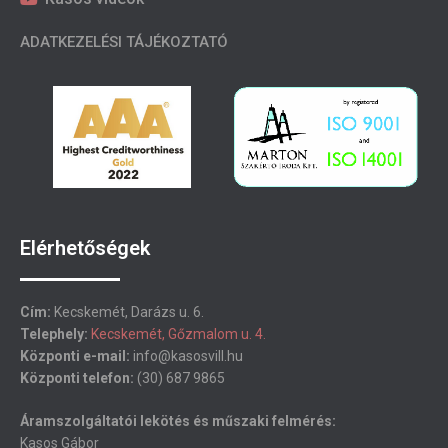
ADATKEZELÉSI TÁJÉKOZTATÓ
Elérhetőségek
Cím:
Kecskemét, Darázs u. 6.
Telephely:
Kecskemét, Gőzmalom u. 4.
Központi e-mail:
info@kasosvill.hu
Központi telefon:
(30) 687 9865
Áramszolgáltatói lekötés és műszaki felmérés:
Kasos Gábor