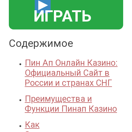
ИГРАТЬ
Содержимое
Пин Ап Онлайн Казино:
Официальный Сайт в
России и странах СНГ
Преимущества и
Функции Пинап Казино
Как