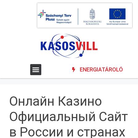
ENERGIATÁROLÓ
Онлайн Казино
Официальный Сайт
в России и странах