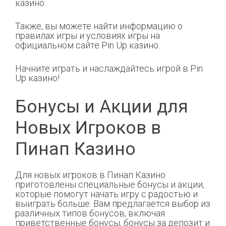
казино.
Также, вы можете найти информацию о
правилах игры и условиях игры на
официальном сайте Pin Up казино.
Начните играть и наслаждайтесь игрой в Pin
Up казино!
Бонусы и Акции для
Новых Игроков в
Пинап Казино
Для новых игроков в Пинап Казино
приготовлены специальные бонусы и акции,
которые помогут начать игру с радостью и
выиграть больше. Вам предлагается выбор из
различных типов бонусов, включая
приветственные бонусы, бонусы за депозит и