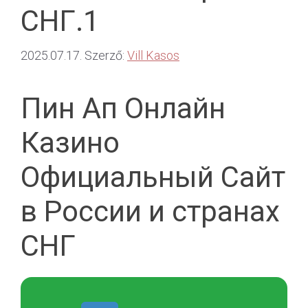
СНГ.1
2025.07.17.
Szerző:
Vill Kasos
Пин Ап Онлайн
Казино
Официальный Сайт
в России и странах
СНГ