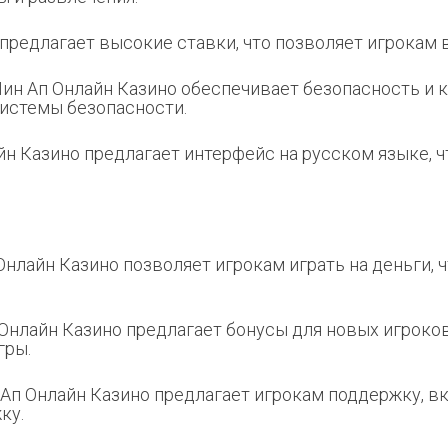
 предлагает высокие ставки, что позволяет игрокам
ин Ап Онлайн Казино обеспечивает безопасность и 
системы безопасности.
н Казино предлагает интерфейс на русском языке, ч
Онлайн Казино позволяет игрокам играть на деньги,
Онлайн Казино предлагает бонусы для новых игроков
гры.
 Ап Онлайн Казино предлагает игрокам поддержку, 
ку.