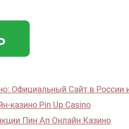
Ь
но: Официальный Сайт в России 
н-казино Pin Up Casino
кции Пин Ап Онлайн Казино