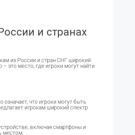
России и странах
окам из России и стран СНГ широкий
o – это место, где игроки могут найти
о означает, что игроки могут быть
предлагает игрокам широкий спектр
 устройстве, включая смартфоны и
ь местом.