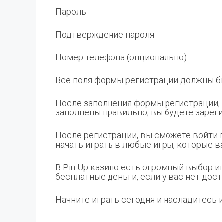
Пароль
Подтверждение пароля
Номер телефона (опционально)
Все поля формы регистрации должны бы
После заполнения формы регистрации, 
заполнены правильно, вы будете зарег
После регистрации, вы сможете войти в
начать играть в любые игры, которые в
В Pin Up казино есть огромный выбор иг
бесплатные деньги, если у вас нет дос
Начните играть сегодня и насладитесь и