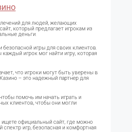
зино
звлечений для людей, желающих
сайт, который предлагает игрокам из
альные деньги.
и безопасной игры для своих клиентов.
ы каждый игрок мог найти игру, которая
чает, что игроки могут быть уверены в
 Казино – это надежный партнер для
чтобы помочь им начать играть и
нных клиентов, чтобы они могли
ы ищете официальный сайт, где можно
й спектр игр, безопасная и комфортная