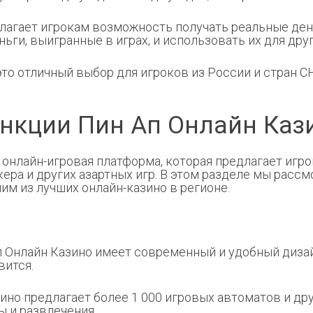
длагает игрокам возможность получать реальные день
ьги, выигранные в играх, и использовать их для друг
– это отличный выбор для игроков из России и стран 
нкции Пин Ап Онлайн Каз
 онлайн-игровая платформа, которая предлагает игр
кера и других азартных игр. В этом разделе мы рас
им из лучших онлайн-казино в регионе.
п Онлайн Казино имеет современный и удобный дизай
вится.
ино предлагает более 1 000 игровых автоматов и дру
 и развлечения.