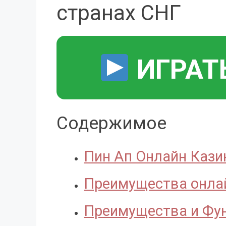
странах СНГ
ИГРАТ
Содержимое
Пин Ап Онлайн Кази
Преимущества онлай
Преимущества и Фун