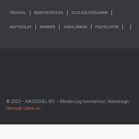
FŐOLDAL
BEMUTATKOZÁS
SZOLGÁLTATÁSAINK
KAPCSOLAT
KARRIER
TANULÓKNAK
PÁLYÁZATOK
© 2023 – KASOSVILL Kft. – Minden jog fenntartva | Webdesign:
Hernyák Gábor ev.