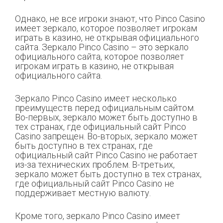
Однако, не все игроки знают, что Pinco Casino
имеет зеркало, которое позволяет игрокам
играть в казино, не открывая официального
сайта. Зеркало Pinco Casino – это зеркало
официального сайта, которое позволяет
игрокам играть в казино, не открывая
официального сайта.
Зеркало Pinco Casino имеет несколько
преимуществ перед официальным сайтом.
Во-первых, зеркало может быть доступно в
тех странах, где официальный сайт Pinco
Casino запрещен. Во-вторых, зеркало может
быть доступно в тех странах, где
официальный сайт Pinco Casino не работает
из-за технических проблем. В-третьих,
зеркало может быть доступно в тех странах,
где официальный сайт Pinco Casino не
поддерживает местную валюту.
Кроме того, зеркало Pinco Casino имеет