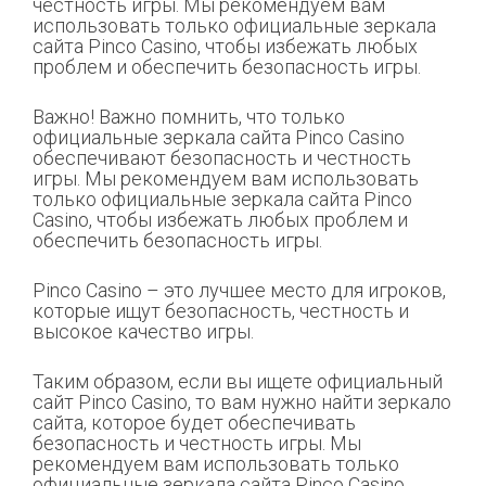
честность игры. Мы рекомендуем вам
использовать только официальные зеркала
сайта Pinco Casino, чтобы избежать любых
проблем и обеспечить безопасность игры.
Важно! Важно помнить, что только
официальные зеркала сайта Pinco Casino
обеспечивают безопасность и честность
игры. Мы рекомендуем вам использовать
только официальные зеркала сайта Pinco
Casino, чтобы избежать любых проблем и
обеспечить безопасность игры.
Pinco Casino – это лучшее место для игроков,
которые ищут безопасность, честность и
высокое качество игры.
Таким образом, если вы ищете официальный
сайт Pinco Casino, то вам нужно найти зеркало
сайта, которое будет обеспечивать
безопасность и честность игры. Мы
рекомендуем вам использовать только
официальные зеркала сайта Pinco Casino,