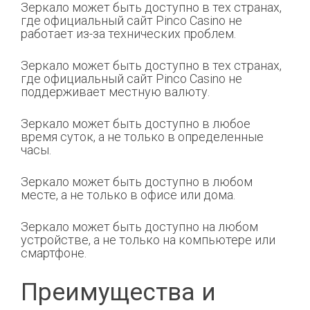
Зеркало может быть доступно в тех странах,
где официальный сайт Pinco Casino не
работает из-за технических проблем.
Зеркало может быть доступно в тех странах,
где официальный сайт Pinco Casino не
поддерживает местную валюту.
Зеркало может быть доступно в любое
время суток, а не только в определенные
часы.
Зеркало может быть доступно в любом
месте, а не только в офисе или дома.
Зеркало может быть доступно на любом
устройстве, а не только на компьютере или
смартфоне.
Преимущества и