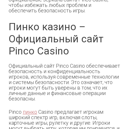
чтобы избежать любых проблем и
обеспечить безопасность игры.
Пинко казино –
Официальный сайт
Pinco Casino
Официальный сайт Pinco Casino обеспечивает
безопасность и конфиденциальность
игроков, используя современные технологии
и системы безопасности. Это означает, что
игроки могут быть уверены в том, что их
личные данные и финансовые операции
безопасны.
Pinco
пинко
Casino предлагает игрокам
широкий спектр игр, включая слоты,
карточные игры, рулетку и другие. Игроки
могут выбрать игру, которая им понравится, и