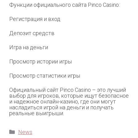
Функции официального сайта Pinco Casino:
Регистрация и вход
Депозит средств
Игра на деньги
Просмотр истории игры
Просмотр статистики игры
Официальный сайт Pinco Casino – это лучший
выбор для игроков, которые ищут безопасное
и надежное онлайн-казино, где они могут
насладиться игрой на деньги и получать
реальные выигрыши.
News