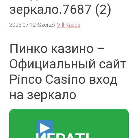
зеркало.7687 (2)
2025.07.12.
Szerző:
Vill Kasos
Пинко казино –
Официальный сайт
Pinco Casino вход
на зеркало