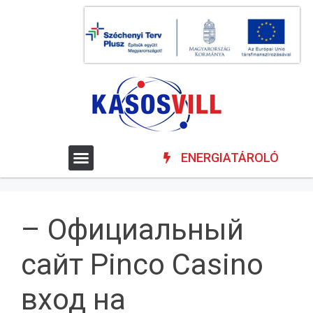
ENERGIATÁROLÓ
– Официальный
сайт Pinco Casino
вход на