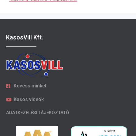
KasosVill Kft.
Kövess minket
Kasos videók
ADATKEZELÉSI TÁJÉKOZTATÓ