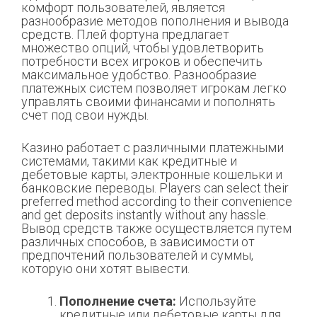
комфорт пользователей, является
разнообразие методов пополнения и вывода
средств. Плей фортуна предлагает
множество опций, чтобы удовлетворить
потребности всех игроков и обеспечить
максимальное удобство. Разнообразие
платежных систем позволяет игрокам легко
управлять своими финансами и пополнять
счет под свои нужды.
Казино работает с различными платежными
системами, такими как кредитные и
дебетовые карты, электронные кошельки и
банковские переводы. Players can select their
preferred method according to their convenience
and get deposits instantly without any hassle.
Вывод средств также осуществляется путем
различных способов, в зависимости от
предпочтений пользователей и суммы,
которую они хотят вывести.
Пополнение счета:
Используйте
кредитные или дебетовые карты для