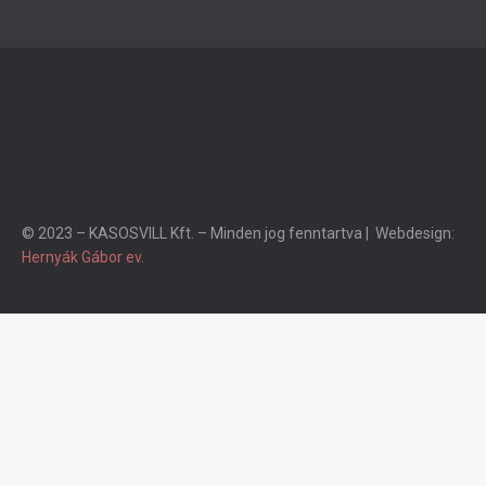
© 2023 – KASOSVILL Kft. – Minden jog fenntartva | Webdesign:
Hernyák Gábor ev.