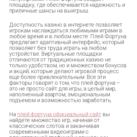
площадку, где обеспечивается надежность и
приличные шансы на выигрыш.
Доступность казино в интернете позволяет
игрокам наслаждаться любимыми играми в
любое время и в любом месте. Плей Фортуна
предлагает адаптивный интерфейс, который
позволяет без труда играть на любом
устройстве. Виртуальные площадки
отличаются от традиционных казино не
только удобством, но и множеством бонусов
и акций, которые делают игровой процесс
еще более привлекательным. Все эти
факторы говорят о том, что плей фортуна –
это не просто сайт для игры, а целый мир,
наполненный азартом, эмоциональным
подъемом и возможностью заработать.
На
плей фортуна официальный сайт
вы
найдете множество игр, начиная от
классических слотов и заканчивая
современными видеоиграми с