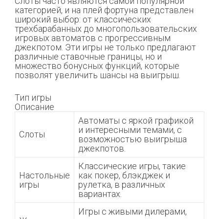
Слоты часто являются самой популярной
категорией, и на плей фортуна представлен
широкий выбор: от классических
трехбарабанных до многопользовательских
игровых автоматов с прогрессивным
джекпотом. Эти игры не только предлагают
различные ставочные границы, но и
множество бонусных функций, которые
позволят увеличить шансы на выигрыш.
Тип игры
Описание
Автоматы с яркой графикой
и интересными темами, с
Слоты
возможностью выигрыша
джекпотов.
Классические игры, такие
Настольные
как покер, блэкджек и
игры
рулетка, в различных
вариантах.
Игры с живыми дилерами,