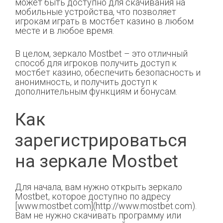
может быть доступно для скачивания на
мобильные устройства, что позволяет
игрокам играть в мостбет казино в любом
месте и в любое время.
В целом, зеркало Mostbet – это отличный
способ для игроков получить доступ к
мостбет казино, обеспечить безопасность и
анонимность, и получить доступ к
дополнительным функциям и бонусам.
Как
зарегистрироваться
на зеркале Mostbet
Для начала, вам нужно открыть зеркало
Mostbet, которое доступно по адресу
[www.mostbet.com](http://www.mostbet.com).
Вам не нужно скачивать программу или