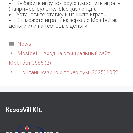
Выберите игру, которую вы хотите играть
(например, рулетку, blackjack и т.д.).
Установите ставку и начните играть.
Вы можете играть на зеркале Mostbet на
деньги или на тестовые деньги.
News
Mostbet – вход на официальный сайт
Мостбет.3685 (2)
– онлайн казино и покер рум (2025).1052
KasosVill Kft.