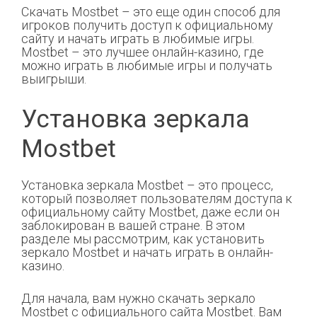
Скачать Mostbet – это еще один способ для
игроков получить доступ к официальному
сайту и начать играть в любимые игры.
Mostbet – это лучшее онлайн-казино, где
можно играть в любимые игры и получать
выигрыши.
Установка зеркала
Mostbet
Установка зеркала Mostbet – это процесс,
который позволяет пользователям доступа к
официальному сайту Mostbet, даже если он
заблокирован в вашей стране. В этом
разделе мы рассмотрим, как установить
зеркало Mostbet и начать играть в онлайн-
казино.
Для начала, вам нужно скачать зеркало
Mostbet с официального сайта Mostbet. Вам