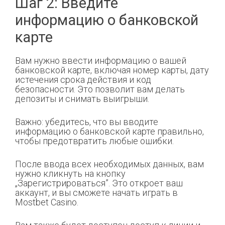
Шаг 2: Введите
информацию о банковской
карте
Вам нужно ввести информацию о вашей
банковской карте, включая номер карты, дату
истечения срока действия и код
безопасности. Это позволит вам делать
депозиты и снимать выигрыши.
Важно: убедитесь, что вы вводите
информацию о банковской карте правильно,
чтобы предотвратить любые ошибки.
После ввода всех необходимых данных, вам
нужно кликнуть на кнопку
„Зарегистрироваться”. Это откроет ваш
аккаунт, и вы сможете начать играть в
Mostbet Casino.