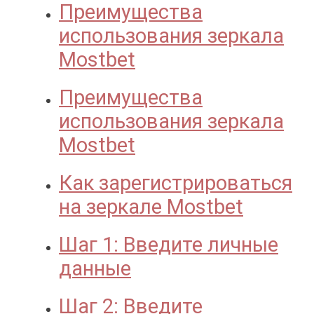
Преимущества
использования зеркала
Mostbet
Преимущества
использования зеркала
Mostbet
Как зарегистрироваться
на зеркале Mostbet
Шаг 1: Введите личные
данные
Шаг 2: Введите