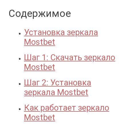
Содержимое
Установка зеркала
Mostbet
Шаг 1: Скачать зеркало
Mostbet
Шаг 2: Установка
зеркала Mostbet
Как работает зеркало
Mostbet