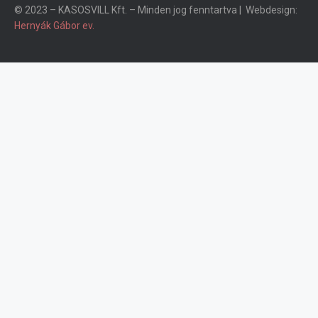
© 2023 – KASOSVILL Kft. – Minden jog fenntartva | Webdesign:
Hernyák Gábor ev.