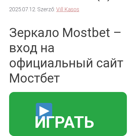
2025.07.12.
Szerző:
Vill Kasos
Зеркало Mostbet –
вход на
официальный сайт
Мостбет
ИГРАТЬ