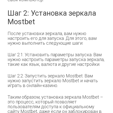
Шаг 2: Установка зеркала
Mostbet
После установки зеркала, вам нужно
настроить его для запуска. Для этого, вам
нужно выполнить следующие шаги:
Шаг 2.1: Установить параметры запуска. Вам
нужно настроить параметры запуска зеркала,
такие как язык, валюта и другие настройки.
Шаг 2.2: Запустить зеркало Mostbet. Вам
нужно запустить зеркало Mostbet и начать
играть в онлайн-казино.
Таким образом, установка зеркала Mostbet –
это процесс, который позволяет
пользователям доступа к официальному
сайту Mostbet, даже если он заблокирован в