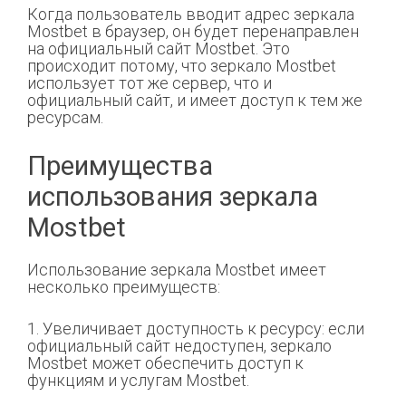
Когда пользователь вводит адрес зеркала
Mostbet в браузер, он будет перенаправлен
на официальный сайт Mostbet. Это
происходит потому, что зеркало Mostbet
использует тот же сервер, что и
официальный сайт, и имеет доступ к тем же
ресурсам.
Преимущества
использования зеркала
Mostbet
Использование зеркала Mostbet имеет
несколько преимуществ:
1. Увеличивает доступность к ресурсу: если
официальный сайт недоступен, зеркало
Mostbet может обеспечить доступ к
функциям и услугам Mostbet.