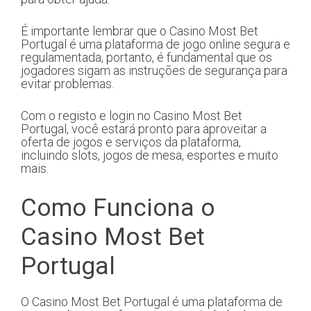
É importante lembrar que o Casino Most Bet
Portugal é uma plataforma de jogo online segura e
regulamentada, portanto, é fundamental que os
jogadores sigam as instruções de segurança para
evitar problemas.
Com o registo e login no Casino Most Bet
Portugal, você estará pronto para aproveitar a
oferta de jogos e serviços da plataforma,
incluindo slots, jogos de mesa, esportes e muito
mais.
Como Funciona o
Casino Most Bet
Portugal
O Casino Most Bet Portugal é uma plataforma de