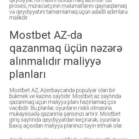
proses, müraciətçinin məlumatlarını qaynaqlamaq
və qeydiyyatını tamamlamaq üçün ədədli adımlarə
malikdir.
Mostbet AZ-da
qazanmaq üçün nəzərə
alınmalıdır maliyyə
planları
Mostbet AZ, Azerbaycanda populyar olan bir
bukmek ve kazino saytıdır. Mostbet.az saytında
qazanmaq üçün maliyyə planı hazırlamaq çox
vacibdir. Bu planlar, oyunların riskli olmasına
mukayesədə qazanma şansınızı artırır. Mostbet
giriş saytında qeydiyyatdan keçirərək, oyunlara
baxış açısıdan maliyyə planınızı təyin etmək olar.