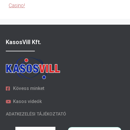
Casino!
KasosVill Kft.
Kövess minket
Kasos videók
ADATKEZELÉSI TÁJÉKOZTATÓ