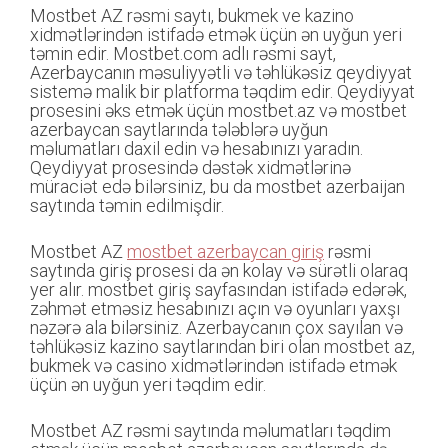
Mostbet AZ rəsmi saytı, bukmek ve kazino
xidmətlərindən istifadə etmək üçün ən uyğun yeri
təmin edir. Mostbet.com adlı rəsmi sayt,
Azerbaycanın məsuliyyətli və təhlükəsiz qeydiyyat
sistemə malik bir platforma təqdim edir. Qeydiyyat
prosesini əks etmək üçün mostbet.az və mostbet
azerbaycan saytlarında tələblərə uyğun
məlumatları daxil edin və hesabınızı yaradın.
Qeydiyyat prosesində dəstək xidmətlərinə
müraciət edə bilərsiniz, bu da mostbet azerbaijan
saytında təmin edilmişdir.
Mostbet AZ
mostbet azerbaycan giriş
rəsmi
saytında giriş prosesi da ən kolay və sürətli olaraq
yer alır. mostbet giriş sayfasından istifadə edərək,
zəhmət etməsiz hesabınızı açın və oyunları yaxşı
nəzərə ala bilərsiniz. Azerbaycanın çox sayılan və
təhlükəsiz kazino saytlarından biri olan mostbet az,
bukmek və casino xidmətlərindən istifadə etmək
üçün ən uyğun yeri təqdim edir.
Mostbet AZ rəsmi saytında məlumatları təqdim