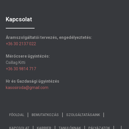
Kapcsolat
Áramszolgáltatói tervezés, engedélyeztetés:
+36 30 2137 022
Mérőcsere ügyintézés:
Csillag Kitti
+36 30 9814 717
Hr és Gazdasági ügyintézés
kasosiroda@gmail.com
FŐOLDAL
BEMUTATKOZÁS
SZOLGÁLTATÁSAINK
KAPCSOLAT
KARRIER
TANULÓKNAK
PÁLYÁZATOK