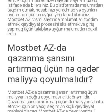
etmək üçün mosbet azerbaycan saytlarında də
istifadə edə bilərsiniz. Bu platformada məlumatları
təqdim etmək, hesabınızı yaradmaq və oyunları
oynamaq üçün ən uyğun yeri tapa bilərsiniz.
Mostbet AZ rəsmi saytında məlumatları təqdim
etmək, qeydiyyat prosesini əks etmək və giriş
yapmaq üçün tələblərə uyğun məlumatları daxil
edin.
Mostbet AZ-da
qazanma şansını
artırmaq üçün nə qədər
maliyyə qoyulmalıdır?
Mostbet AZ-da qazanma şansını artırmaq üçün
maliyyənin doğru qoyulması kritik önəmlidir.
Qazanma şansını artırmaq üçün ilk maliyyəni əhatə
etmək üçün ən yaxşı seçim ən kiçik qeydiyyat
məbləği olacaq. Mostbet AZ-da qeydiyyatda 1