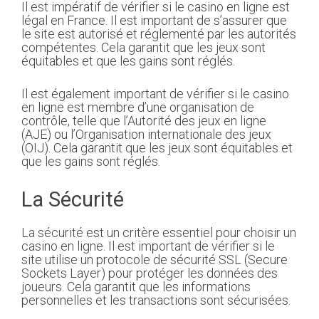
Il est impératif de vérifier si le casino en ligne est
légal en France. Il est important de s’assurer que
le site est autorisé et réglementé par les autorités
compétentes. Cela garantit que les jeux sont
équitables et que les gains sont réglés.
Il est également important de vérifier si le casino
en ligne est membre d’une organisation de
contrôle, telle que l’Autorité des jeux en ligne
(AJE) ou l’Organisation internationale des jeux
(OIJ). Cela garantit que les jeux sont équitables et
que les gains sont réglés.
La Sécurité
La sécurité est un critère essentiel pour choisir un
casino en ligne. Il est important de vérifier si le
site utilise un protocole de sécurité SSL (Secure
Sockets Layer) pour protéger les données des
joueurs. Cela garantit que les informations
personnelles et les transactions sont sécurisées.