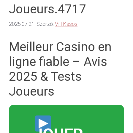
Joueurs.4717
2025.07.21.
Szerző:
Vill Kasos
Meilleur Casino en
ligne fiable – Avis
2025 & Tests
Joueurs