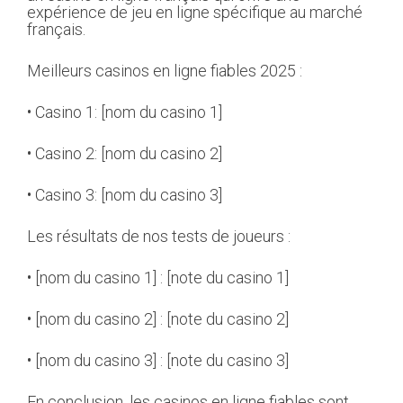
expérience de jeu en ligne spécifique au marché
français.
Meilleurs casinos en ligne fiables 2025 :
• Casino 1: [nom du casino 1]
• Casino 2: [nom du casino 2]
• Casino 3: [nom du casino 3]
Les résultats de nos tests de joueurs :
• [nom du casino 1] : [note du casino 1]
• [nom du casino 2] : [note du casino 2]
• [nom du casino 3] : [note du casino 3]
En conclusion, les casinos en ligne fiables sont