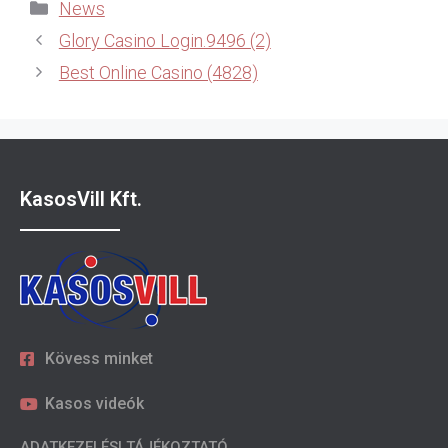
News
Glory Casino Login.9496 (2)
Best Online Casino (4828)
KasosVill Kft.
Kövess minket
Kasos videók
ADATKEZELÉSI TÁJÉKOZTATÓ