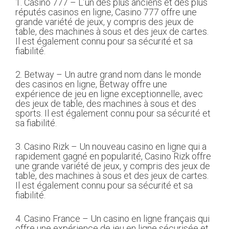
1. Casino 777 – L’un des plus anciens et des plus
réputés casinos en ligne, Casino 777 offre une
grande variété de jeux, y compris des jeux de
table, des machines à sous et des jeux de cartes.
Il est également connu pour sa sécurité et sa
fiabilité.
2. Betway – Un autre grand nom dans le monde
des casinos en ligne, Betway offre une
expérience de jeu en ligne exceptionnelle, avec
des jeux de table, des machines à sous et des
sports. Il est également connu pour sa sécurité et
sa fiabilité.
3. Casino Rizk – Un nouveau casino en ligne qui a
rapidement gagné en popularité, Casino Rizk offre
une grande variété de jeux, y compris des jeux de
table, des machines à sous et des jeux de cartes.
Il est également connu pour sa sécurité et sa
fiabilité.
4. Casino France – Un casino en ligne français qui
offre une expérience de jeu en ligne sécurisée et