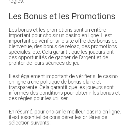
réglés.
Les Bonus et les Promotions
Les bonus et les promotions sont un critère
important pour choisir un casino en ligne. Il est
important de vérifier si le site offre des bonus de
bienvenue, des bonus de reload, des promotions
spéciales, etc. Cela garantit que les joueurs ont
des opportunités de gagner de l’argent et de
profiter de leurs séances de jeu.
Il est également important de vérifier si le casino
en ligne a une politique de bonus claire et
transparente. Cela garantit que les joueurs sont
informés des conditions pour obtenir les bonus et
des règles pour les utiliser.
En résumé, pour choisir le meilleur casino en ligne,
il est essentiel de considérer les critères de
sélection suivants :