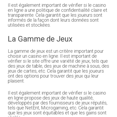
Il est également important de vérifier si le casino
en ligne a une politique de confidentialité claire et
transparente. Cela garantit que les joueurs sont
informés de la façon dont leurs données sont
utilisées et stockées.
La Gamme de Jeux
La gamme de jeux est un critère important pour
choisir un casino en ligne. Il est important de
vérifier si le site offre une variété de jeux, tels que
des jeux de table, des jeux de machine à sous, des
jeux de cartes, etc. Cela garantit que les joueurs
ont des options pour trouver des jeux qui leur
plaisent.
Il est également important de vérifier si le casino
en ligne propose des jeux de haute qualité,
développés par des fournisseurs de jeux réputés,
tels que NetEnt, Microgaming, etc. Cela garantit
que les jeux sont équitables et que les gains sont