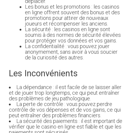
déplacer.
Les bonus et les promotions : les casinos
en ligne offrent souvent des bonus et des
promotions pour attirer de nouveaux
joueurs et récompenser les anciens.
La sécurité : les casinos en ligne sont
soumis à des normes de sécurité élevées
pour protéger vos données et vos gains.
La confidentialité : vous pouvez jouer
anonymement, sans avoir à vous soucier
de la curiosité des autres.
Les Inconvénients
La dépendance : il est facile de se laisser aller
et de jouer trop longtemps, ce qui peut entraîner
des problèmes de jeu pathologique.
La perte de contrôle : vous pouvez perdre
contrôle de vos dépenses et de vos gains, ce qui
peut entraîner des problèmes financiers.
La sécurité des paiements : il est important de
vérifier que le casino en ligne est fiable et que les
paiements sont sécurisés.