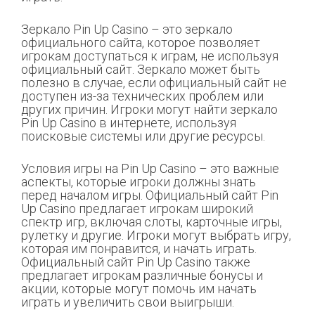
Зеркало Pin Up Casino – это зеркало
официального сайта, которое позволяет
игрокам доступаться к играм, не используя
официальный сайт. Зеркало может быть
полезно в случае, если официальный сайт не
доступен из-за технических проблем или
других причин. Игроки могут найти зеркало
Pin Up Casino в интернете, используя
поисковые системы или другие ресурсы.
Условия игры на Pin Up Casino – это важные
аспекты, которые игроки должны знать
перед началом игры. Официальный сайт Pin
Up Casino предлагает игрокам широкий
спектр игр, включая слоты, карточные игры,
рулетку и другие. Игроки могут выбрать игру,
которая им понравится, и начать играть.
Официальный сайт Pin Up Casino также
предлагает игрокам различные бонусы и
акции, которые могут помочь им начать
играть и увеличить свои выигрыши.