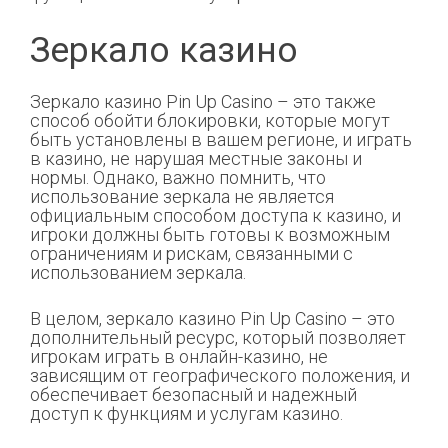
Зеркало казино
Зеркало казино Pin Up Casino – это также
способ обойти блокировки, которые могут
быть установлены в вашем регионе, и играть
в казино, не нарушая местные законы и
нормы. Однако, важно помнить, что
использование зеркала не является
официальным способом доступа к казино, и
игроки должны быть готовы к возможным
ограничениям и рискам, связанными с
использованием зеркала.
В целом, зеркало казино Pin Up Casino – это
дополнительный ресурс, который позволяет
игрокам играть в онлайн-казино, не
зависящим от географического положения, и
обеспечивает безопасный и надежный
доступ к функциям и услугам казино.