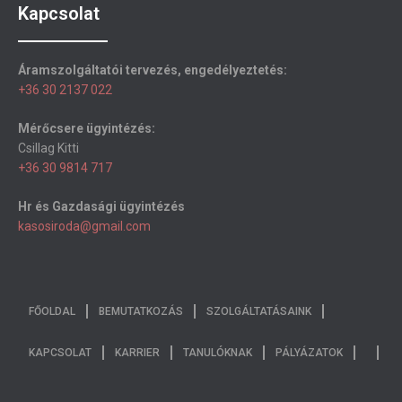
Kapcsolat
Áramszolgáltatói tervezés, engedélyeztetés:
+36 30 2137 022
Mérőcsere ügyintézés:
Csillag Kitti
+36 30 9814 717
Hr és Gazdasági ügyintézés
kasosiroda@gmail.com
FŐOLDAL
BEMUTATKOZÁS
SZOLGÁLTATÁSAINK
KAPCSOLAT
KARRIER
TANULÓKNAK
PÁLYÁZATOK