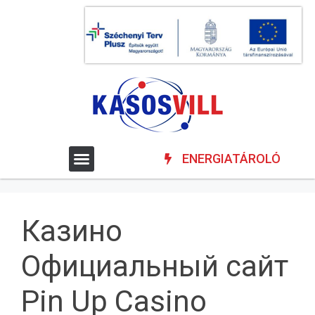
ENERGIATÁROLÓ
Казино
Официальный сайт
Pin Up Casino