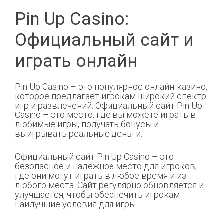
Pin Up Casino:
Официальный сайт и
играть онлайн
Pin Up Casino – это популярное онлайн-казино,
которое предлагает игрокам широкий спектр
игр и развлечений. Официальный сайт Pin Up
Casino – это место, где вы можете играть в
любимые игры, получать бонусы и
выигрывать реальные деньги.
Официальный сайт Pin Up Casino – это
безопасное и надежное место для игроков,
где они могут играть в любое время и из
любого места. Сайт регулярно обновляется и
улучшается, чтобы обеспечить игрокам
наилучшие условия для игры.