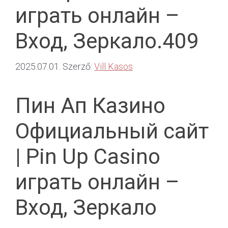
играть онлайн –
Вход, Зеркало.409
2025.07.01.
Szerző:
Vill Kasos
Пин Ап Казино
Официальный сайт
| Pin Up Casino
играть онлайн –
Вход, Зеркало