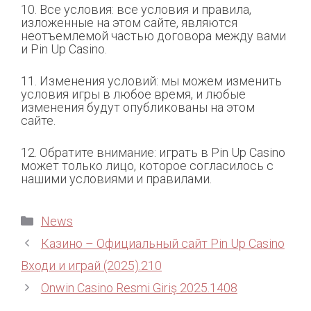
10. Все условия: все условия и правила,
изложенные на этом сайте, являются
неотъемлемой частью договора между вами
и Pin Up Casino.
11. Изменения условий: мы можем изменить
условия игры в любое время, и любые
изменения будут опубликованы на этом
сайте.
12. Обратите внимание: играть в Pin Up Casino
может только лицо, которое согласилось с
нашими условиями и правилами.
News
Казино – Официальный сайт Pin Up Casino
Входи и играй (2025).210
Onwin Casino Resmi Giriş 2025.1408