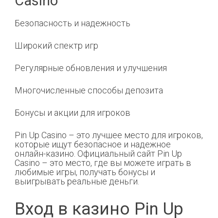
Casino
Безопасность и надежность
Широкий спектр игр
Регулярные обновления и улучшения
Многочисленные способы депозита
Бонусы и акции для игроков
Pin Up Casino – это лучшее место для игроков,
которые ищут безопасное и надежное
онлайн-казино. Официальный сайт Pin Up
Casino – это место, где вы можете играть в
любимые игры, получать бонусы и
выигрывать реальные деньги.
Вход в казино Pin Up