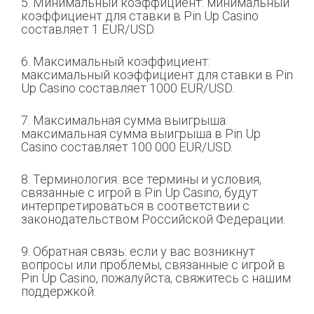
5. Минимальный коэффициент: минимальный
коэффициент для ставки в Pin Up Casino
составляет 1 EUR/USD.
6. Максимальный коэффициент:
максимальный коэффициент для ставки в Pin
Up Casino составляет 1000 EUR/USD.
7. Максимальная сумма выигрыша:
максимальная сумма выигрыша в Pin Up
Casino составляет 100 000 EUR/USD.
8. Терминология: все термины и условия,
связанные с игрой в Pin Up Casino, будут
интерпретироваться в соответствии с
законодательством Российской Федерации.
9. Обратная связь: если у вас возникнут
вопросы или проблемы, связанные с игрой в
Pin Up Casino, пожалуйста, свяжитесь с нашим
поддержкой.