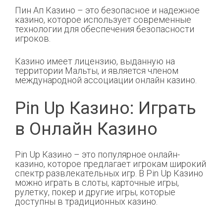
Пин Ап Казино – это безопасное и надежное
казино, которое использует современные
технологии для обеспечения безопасности
игроков.
Казино имеет лицензию, выданную на
территории Мальты, и является членом
международной ассоциации онлайн казино.
Pin Up Казино: Играть
в Онлайн Казино
Pin Up Казино – это популярное онлайн-
казино, которое предлагает игрокам широкий
спектр развлекательных игр. В Pin Up Казино
можно играть в слоты, карточные игры,
рулетку, покер и другие игры, которые
доступны в традиционных казино.