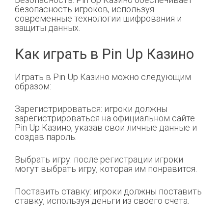
безопасность игроков, используя
современные технологии шифрования и
защиты данных.
Как играть в Pin Up Казино
Играть в Pin Up Казино можно следующим
образом:
Зарегистрироваться: игроки должны
зарегистрироваться на официальном сайте
Pin Up Казино, указав свои личные данные и
создав пароль.
Выбрать игру: после регистрации игроки
могут выбрать игру, которая им понравится.
Поставить ставку: игроки должны поставить
ставку, используя деньги из своего счета.