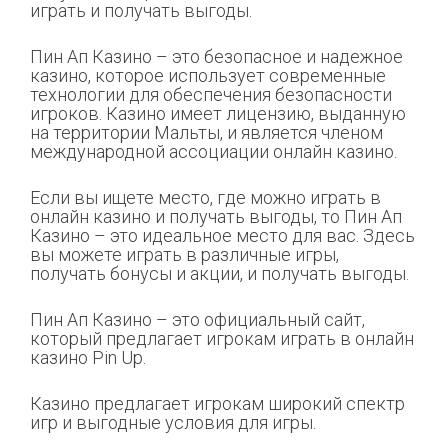
играть и получать выгоды.
Пин Ап Казино – это безопасное и надежное
казино, которое использует современные
технологии для обеспечения безопасности
игроков. Казино имеет лицензию, выданную
на территории Мальты, и является членом
международной ассоциации онлайн казино.
Если вы ищете место, где можно играть в
онлайн казино и получать выгоды, то Пин Ап
Казино – это идеальное место для вас. Здесь
вы можете играть в различные игры,
получать бонусы и акции, и получать выгоды.
Пин Ап Казино – это официальный сайт,
который предлагает игрокам играть в онлайн
казино Pin Up.
Казино предлагает игрокам широкий спектр
игр и выгодные условия для игры.