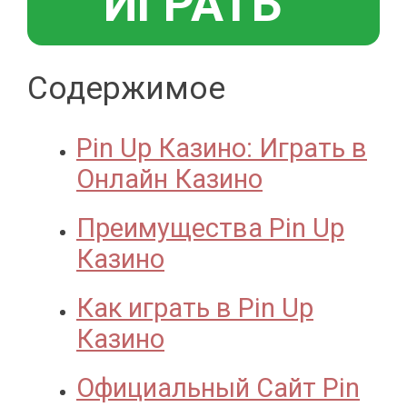
ИГРАТЬ
Содержимое
Pin Up Казино: Играть в
Онлайн Казино
Преимущества Pin Up
Казино
Как играть в Pin Up
Казино
Официальный Сайт Pin