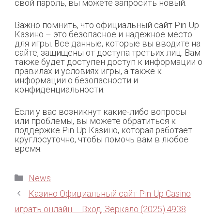
свой пароль, вы можете запросить новый.
Важно помнить, что официальный сайт Pin Up
Казино – это безопасное и надежное место
для игры. Все данные, которые вы вводите на
сайте, защищены от доступа третьих лиц. Вам
также будет доступен доступ к информации о
правилах и условиях игры, а также к
информации о безопасности и
конфиденциальности.
Если у вас возникнут какие-либо вопросы
или проблемы, вы можете обратиться к
поддержке Pin Up Казино, которая работает
круглосуточно, чтобы помочь вам в любое
время.
News
Казино Официальный сайт Pin Up Casino
играть онлайн – Вход, Зеркало (2025).4938