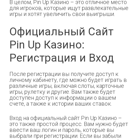
В целом, Pin Up Казино – это отличное место
для игроков, которые ищут развлекательные
игры и хотят увеличить свои выигрыши.
Официальный Сайт
Pin Up Казино:
Регистрация и Вход
После регистрации вы получите доступ к
личному кабинету, где можно будет играть в
различные игры, включая слоты, карточные
игры, рулетку и другие. Вам также будет
доступен доступ к информации о вашем
счете, а также к истории ваших ставок.
Вход на официальный сайт Pin Up Казино –
это также простой процесс. Вам нужно будет
ввести ваш логин и пароль, которые вы
выбрали при регистрации. Если вы забыли