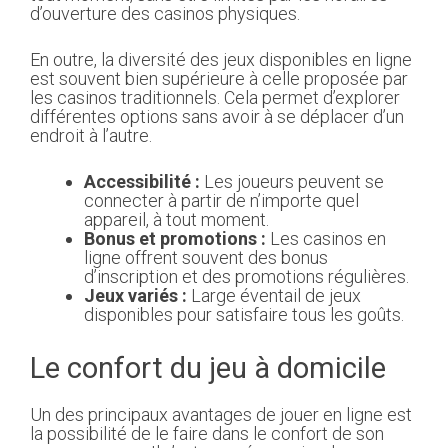
d’ouverture des casinos physiques.
En outre, la diversité des jeux disponibles en ligne
est souvent bien supérieure à celle proposée par
les casinos traditionnels. Cela permet d’explorer
différentes options sans avoir à se déplacer d’un
endroit à l’autre.
Accessibilité :
Les joueurs peuvent se
connecter à partir de n’importe quel
appareil, à tout moment.
Bonus et promotions :
Les casinos en
ligne offrent souvent des bonus
d’inscription et des promotions régulières.
Jeux variés :
Large éventail de jeux
disponibles pour satisfaire tous les goûts.
Le confort du jeu à domicile
Un des principaux avantages de jouer en ligne est
la possibilité de le faire dans le confort de son