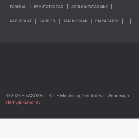
FŐOLDAL
BEMUTATKOZÁS
SZOLGÁLTATÁSAINK
KAPCSOLAT
KARRIER
TANULÓKNAK
PÁLYÁZATOK
© 2023 – KASOSVILL Kft. – Minden jog fenntartva | Webdesign:
Hernyák Gábor ev.