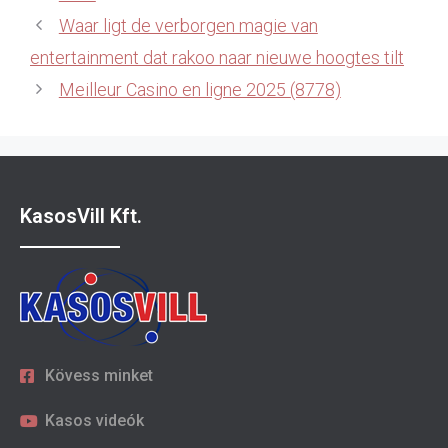
Waar ligt de verborgen magie van
entertainment dat rakoo naar nieuwe hoogtes tilt
Meilleur Casino en ligne 2025 (8778)
KasosVill Kft.
Kövess minket
Kasos videók