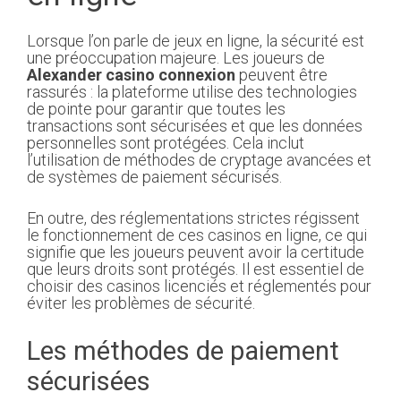
Lorsque l’on parle de jeux en ligne, la sécurité est
une préoccupation majeure. Les joueurs de
Alexander casino connexion
peuvent être
rassurés : la plateforme utilise des technologies
de pointe pour garantir que toutes les
transactions sont sécurisées et que les données
personnelles sont protégées. Cela inclut
l’utilisation de méthodes de cryptage avancées et
de systèmes de paiement sécurisés.
En outre, des réglementations strictes régissent
le fonctionnement de ces casinos en ligne, ce qui
signifie que les joueurs peuvent avoir la certitude
que leurs droits sont protégés. Il est essentiel de
choisir des casinos licenciés et réglementés pour
éviter les problèmes de sécurité.
Les méthodes de paiement
sécurisées