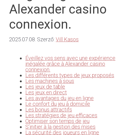
Alexander casino
connexion.
2025.07.08.
Szerző:
Vill Kasos
Éveillez vos sens avec une expérience
inégalée grâce à Alexander casino
connexion.
Les différents types de jeux proposés
Les machines à sous
Les jeux de table
Les jeux en direct
Les avantages du jeu en ligne
Le confort du jeu à domicile
Les bonus attractifs
Les stratégies de jeu efficaces
Optimiser son temps de jeu
S’initier à la gestion des mises
La sécurité des joueurs en ligne