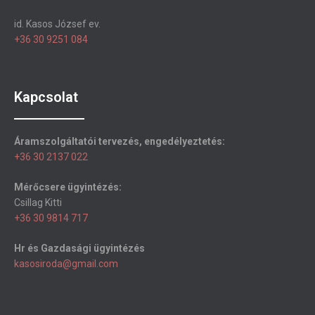
id. Kasos József ev.
+36 30 9251 084
Kapcsolat
Áramszolgáltatói tervezés, engedélyeztetés:
+36 30 2137 022
Mérőcsere ügyintézés:
Csillag Kitti
+36 30 9814 717
Hr és Gazdasági ügyintézés
kasosiroda@gmail.com