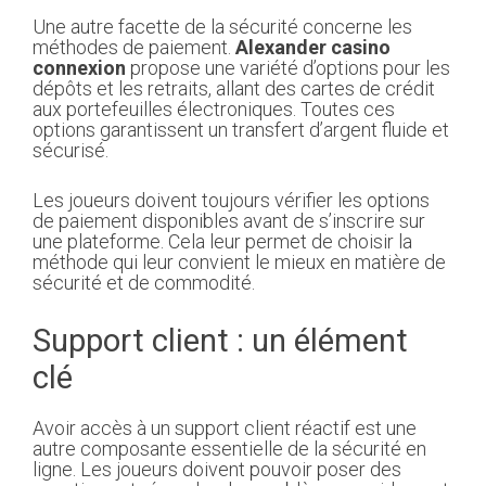
Une autre facette de la sécurité concerne les
méthodes de paiement.
Alexander casino
connexion
propose une variété d’options pour les
dépôts et les retraits, allant des cartes de crédit
aux portefeuilles électroniques. Toutes ces
options garantissent un transfert d’argent fluide et
sécurisé.
Les joueurs doivent toujours vérifier les options
de paiement disponibles avant de s’inscrire sur
une plateforme. Cela leur permet de choisir la
méthode qui leur convient le mieux en matière de
sécurité et de commodité.
Support client : un élément
clé
Avoir accès à un support client réactif est une
autre composante essentielle de la sécurité en
ligne. Les joueurs doivent pouvoir poser des