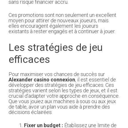
sans risque financier accru.
Ces promotions sont non seulement un excellent
moyen pour attirer de nouveaux joueurs, mais
elles encouragent également les joueurs
existants à rester engagés et à continuer à jouer.
Les stratégies de jeu
efficaces
Pour maximiser vos chances de succès sur
Alexander casino connexion
, il est essentiel de
développer des stratégies de jeu efficaces. Ces
stratégies varient selon les types de jeux, et il est
crucial d’adapter votre approche en conséquence.
Que vous jouiez aux machines à sous ou aux jeux
de table, avoir un plan vous aide à prendre des
décisions éclairées.
Fixer un budget :
Établissez une limite de