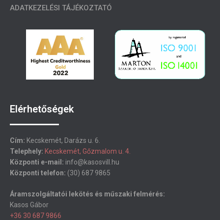
ADATKEZELÉSI TÁJÉKOZTATÓ
Elérhetőségek
Cím:
Kecskemét, Darázs u. 6.
Telephely:
Kecskemét, Gőzmalom u. 4.
Központi e-mail:
info@kasosvill.hu
Központi telefon:
(30) 687 9865
Áramszolgáltatói lekötés és műszaki felmérés:
Kasos Gábor
+36 30 687 9866