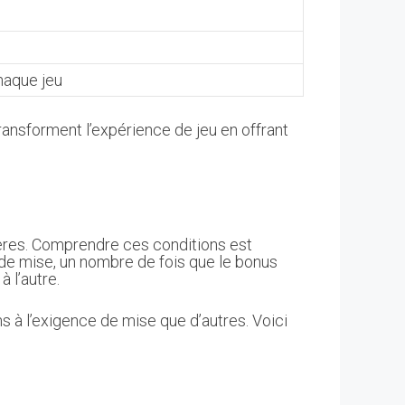
chaque jeu
 transforment l’expérience de jeu en offrant
ières. Comprendre ces conditions est
 de mise, un nombre de fois que le bonus
 l’autre.
ins à l’exigence de mise que d’autres. Voici