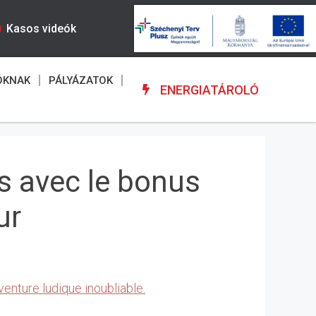
Kasos videók
ÓKNAK
PÁLYÁZATOK
ENERGIATÁROLÓ
us avec le bonus
ur
enture ludique inoubliable.