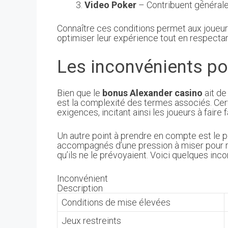
Video Poker
– Contribuent général
Connaître ces conditions permet aux joueurs
optimiser leur expérience tout en respectan
Les inconvénients po
Bien que le
bonus Alexander casino
ait de
est la complexité des termes associés. Cert
exigences, incitant ainsi les joueurs à faire 
Un autre point à prendre en compte est le po
accompagnés d’une pression à miser pour re
qu’ils ne le prévoyaient. Voici quelques in
Inconvénient
Description
Conditions de mise élevées
Jeux restreints