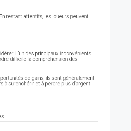
n restant attentifs, les joueurs peuvent
idérer. L’un des principaux inconvénients
ndre difficile la compréhension des
pportunités de gains, ils sont généralement
 à surenchérir et à perdre plus d’argent
es