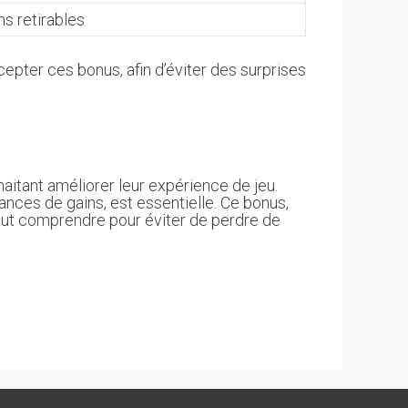
ns retirables
epter ces bonus, afin d’éviter des surprises
aitant améliorer leur expérience de jeu.
nces de gains, est essentielle. Ce bonus,
faut comprendre pour éviter de perdre de