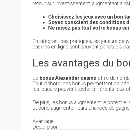
retour sur investissement, augmentant ainsi 
Choisissez les jeux avec un bon ta
Soyez conscient des conditions d
Ne misez pas tout votre bonus sur 
En intégrant ces pratiques, les joueurs pe
casinos en ligne sont souvent ponctuels dans
Les avantages du bo
Le
bonus Alexander casino
offre de nombr
Tout d’abord, ces bonus permettent de décou
les joueurs peuvent tester différents jeux et
De plus, les bonus augmentent le potentiel d
et donc augmenter leurs chances de gagner.
Avantage
Description