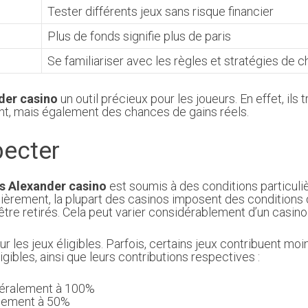
Tester différents jeux sans risque financier
Plus de fonds signifie plus de paris
Se familiariser avec les règles et stratégies de 
der casino
un outil précieux pour les joueurs. En effet, ils
t, mais également des chances de gains réels.
pecter
s Alexander casino
est soumis à des conditions particul
mièrement, la plupart des casinos imposent des conditions
tre retirés. Cela peut varier considérablement d’un casino à
sur les jeux éligibles. Parfois, certains jeux contribuent mo
gibles, ainsi que leurs contributions respectives :
néralement à 100%
lement à 50%