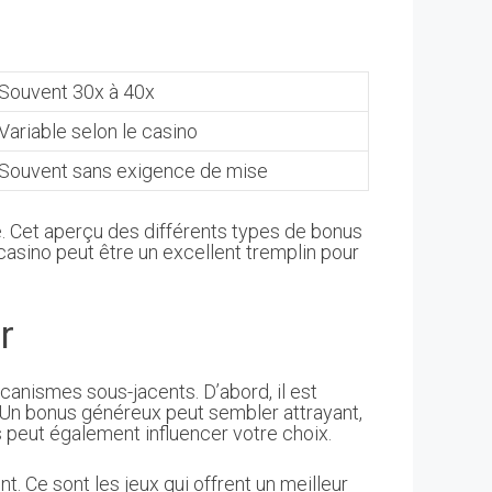
Souvent 30x à 40x
Variable selon le casino
Souvent sans exigence de mise
e. Cet aperçu des différents types de bonus
casino peut être un excellent tremplin pour
r
nismes sous-jacents. D’abord, il est
. Un bonus généreux peut sembler attrayant,
es peut également influencer votre choix.
. Ce sont les jeux qui offrent un meilleur