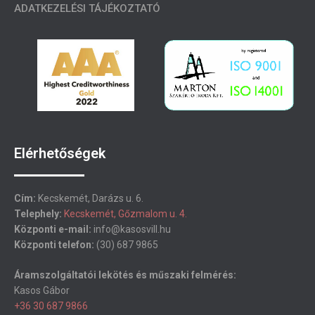
ADATKEZELÉSI TÁJÉKOZTATÓ
Elérhetőségek
Cím:
Kecskemét, Darázs u. 6.
Telephely:
Kecskemét, Gőzmalom u. 4.
Központi e-mail:
info@kasosvill.hu
Központi telefon:
(30) 687 9865
Áramszolgáltatói lekötés és műszaki felmérés:
Kasos Gábor
+36 30 687 9866