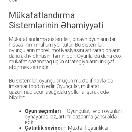
Mükafatlandırma
Sistemlərinin Əhəmiyyəti
Mükafatlandırma sistemləri, onlayn oyunların bir
hissəsi kimi mühüm yer tutur. Bu sistemlər,
oyunçuların morelı motivasiyasını artıraraq onların
daha aktiv olmasını təmin edir. Oyunlarda daha çox
mükafat qazanmaq üçün strategiyalarını inkişaf
etdirmək zəruridir.
Bu sistemlər, oyunçular üçün müxtəlif növlərdə
imkanlar təqdim edir. Oyunçular, mükafat
qazanmaq üçün aşağıdakı yollarla iştirak edə
bilərlər:
Oyun seçimləri
– Oyunçular, fərqli oyunları
oynayaraq |az_artım| qazanma şansı əldə
edir.
Çətinlik sevinci
– Müxtəlif çətinliklər,