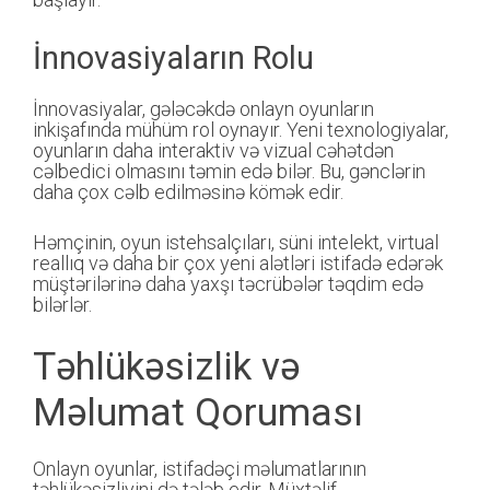
İnnovasiyaların Rolu
İnnovasiyalar, gələcəkdə onlayn oyunların
inkişafında mühüm rol oynayır. Yeni texnologiyalar,
oyunların daha interaktiv və vizual cəhətdən
cəlbedici olmasını təmin edə bilər. Bu, gənclərin
daha çox cəlb edilməsinə kömək edir.
Həmçinin, oyun istehsalçıları, süni intelekt, virtual
reallıq və daha bir çox yeni alətləri istifadə edərək
müştərilərinə daha yaxşı təcrübələr təqdim edə
bilərlər.
Təhlükəsizlik və
Məlumat Qoruması
Onlayn oyunlar, istifadəçi məlumatlarının
təhlükəsizliyini də tələb edir. Müxtəlif