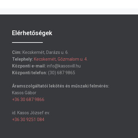
Elérhetőségek
Cím:
Kecskemét, Darázs u. 6.
Telephely:
Kecskemét, Gőzmalom u. 4.
Központi e-mail:
info@kasosvill.hu
Központi telefon:
(30) 687 9865
Áramszolgáltatói lekötés és műszaki felmérés:
Kasos Gábor
+36 30 687 9866
id. Kasos József ev.
+36 30 9251 084