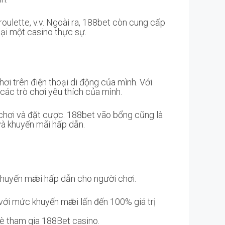
roulette, v.v. Ngoài ra, 188bet còn cung cấp
tại một casino thực sự.
ơi trên điện thoại di động của mình. Với
 các trò chơi yêu thích của mình.
chơi và đặt cược. 188bet vão bổng cũng là
và khuyến mãi hấp dẫn.
 khuyến mǣi hấp dẫn cho người chơi.
ới mức khuyến mǣi lấn đến 100% giá trị
è tham gia 188Bet casino.