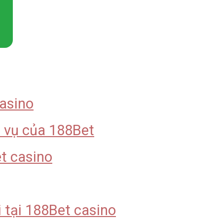
casino
 vụ của 188Bet
et casino
 tại 188Bet casino