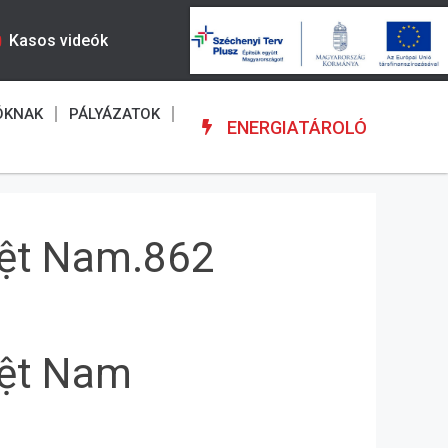
Kasos videók
ÓKNAK
PÁLYÁZATOK
ENERGIATÁROLÓ
Việt Nam.862
iệt Nam