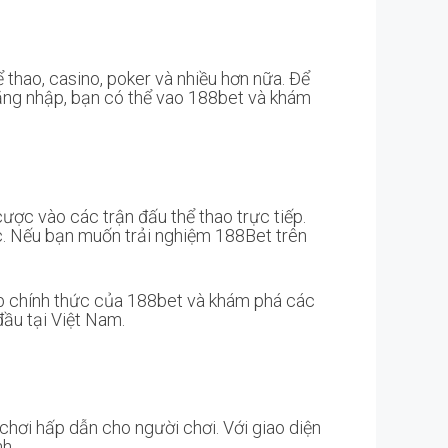
thao, casino, poker và nhiều hơn nữa. Để
đăng nhập, bạn có thể vao 188bet và khám
ợc vào các trận đấu thể thao trực tiếp.
c. Nếu bạn muốn trải nghiệm 188Bet trên
eb chính thức của 188bet và khám phá các
đầu tại Việt Nam.
chơi hấp dẫn cho người chơi. Với giao diện
h.