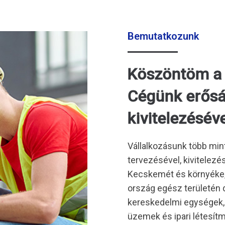
Bemutatkozunk
Köszöntöm a K
Cégünk erős
kivitelezéséve
Vállalkozásunk több min
tervezésével, kivitelez
Kecskemét és környéke, 
ország egész területén 
kereskedelmi egységek, i
üzemek és ipari létesít