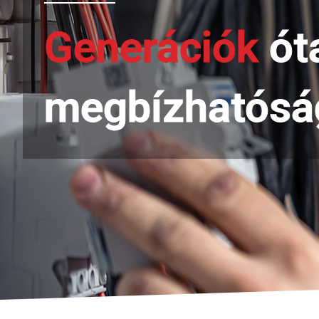
Generációk
óta
megbízhatósá