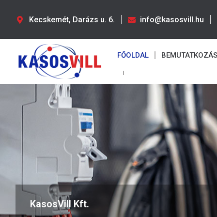
Kecskemét, Darázs u. 6.
info@kasosvill.hu
FŐOLDAL
BEMUTATKOZÁ
KasosVill Kft.