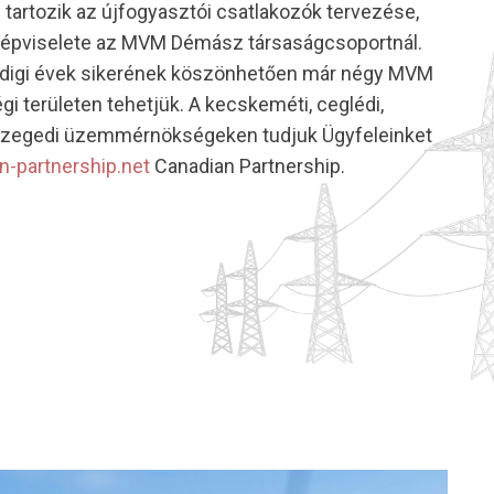
tartozik az újfogyasztói csatlakozók tervezése,
 képviselete az MVM Démász társaságcsoportnál.
eddigi évek sikerének köszönhetően már négy MVM
területen tehetjük. A kecskeméti, ceglédi,
szegedi üzemmérnökségeken tudjuk Ügyfeleinket
an-partnership.net
Canadian Partnership.