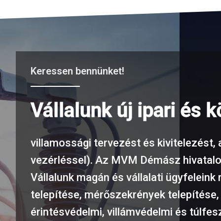
Keressen bennünket!
Vállalunk új ipari és 
villamossági tervezést és kivitelezést,
vezérléssel). Az MVM Démász hivatalo
Vállalunk magán és vállalati ügyfelein
telepítése, mérőszekrények telepítése
érintésvédelmi, villámvédelmi és túlfe