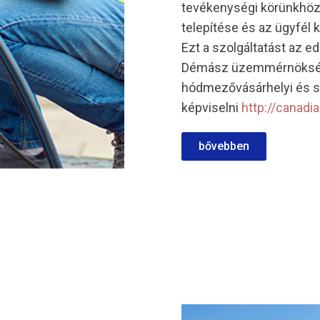
tevékenységi körünkhöz 
telepítése és az ügyfél
Ezt a szolgáltatást az 
Démász üzemmérnökségi 
hódmezővásárhelyi és 
képviselni
http://canadi
bővebben