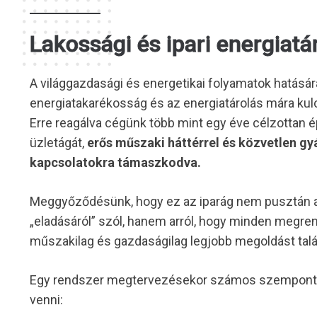
Lakossági és ipari energiatá
A világgazdasági és energetikai folyamatok hatásár
energiatakarékosság és az energiatárolás mára kul
Erre reagálva cégünk több mint egy éve célzottan épí
üzletágát,
erős műszaki háttérrel és közvetlen gyá
kapcsolatokra támaszkodva.
Meggyőződésünk, hogy ez az iparág nem pusztán a
„eladásáról” szól, hanem arról, hogy minden megre
műszakilag és gazdaságilag legjobb megoldást talá
Egy rendszer megtervezésekor számos szempontot
venni: