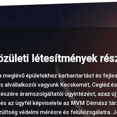
közületi létesítmények rés
 a meglévő épületekhez karbantartást és fejlesz
s alvállalkozói vagyunk Kecskemét, Cegléd é
k részére áramszolgáltatói ügyintézést, azaz 
, és az ügyfél képviselete az MVM Démász tá
szültség védelmi mérésre és felülvizsgálatra.