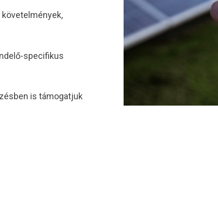
i követelmények,
endelő-specifikus
ézésben is támogatjuk