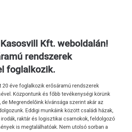
asosvill Kft. weboldalán!
áramú rendszerek
l foglalkozik.
t 20 éve foglalkozik erősáramú rendszerek
ésével. Központunk és főbb tevékenységi körünk
de Megrendelőink kívánsága szerint akár az
dolgozunk. Eddigi munkáink között családi házak,
rodák, raktár és logisztikai csarnokok, feldolgozó
mények is megtalálhatóak. Nem utolsó sorban a