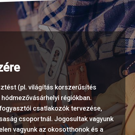
zére
tést (pl. világítás korszerűsítés
s hódmezővásárhelyi régiókban.
újfogyasztói csatlakozók tervezése,
rsaság csoportnál. Jogosultak vagyunk
 Jelen vagyunk az okosotthonok és a