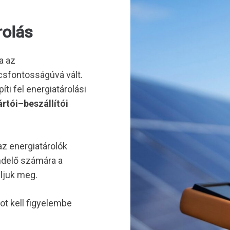
rolás
a az
csfontosságúvá vált.
ti fel energiatárolási
rtói–beszállítói
z energiatárolók
ndelő számára a
ljuk meg.
 kell figyelembe