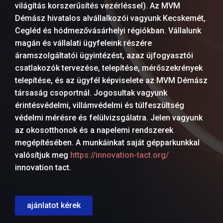
világítás korszerűsítés vezérléssel). Az MVM
Démász hivatalos alvállalkozói vagyunk Kecskemét,
Cegléd és hódmezővásárhelyi régiókban. Vállalunk
magán és vállalati ügyfeleink részére
áramszolgáltatói ügyintézést, azaz újfogyasztói
csatlakozók tervezése, telepítése, mérőszekrények
telepítése, és az ügyfél képviselete az MVM Démász
társaság csoportnál. Jogosultak vagyunk
érintésvédelmi, villámvédelmi és túlfeszültség
védelmi mérésre és felülvizsgálatra. Jelen vagyunk
az okosotthonok és a napelemi rendszerek
megépítésében. A munkáinkat saját gépparkunkkal
valósítjuk meg
https://innovation-tact.org/
innovation tact.
ajánlatot kérek