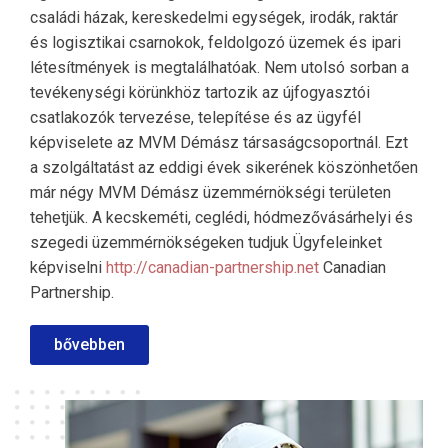
családi házak, kereskedelmi egységek, irodák, raktár
és logisztikai csarnokok, feldolgozó üzemek és ipari
létesítmények is megtalálhatóak. Nem utolsó sorban a
tevékenységi körünkhöz tartozik az újfogyasztói
csatlakozók tervezése, telepítése és az ügyfél
képviselete az MVM Démász társaságcsoportnál. Ezt
a szolgáltatást az eddigi évek sikerének köszönhetően
már négy MVM Démász üzemmérnökségi területen
tehetjük. A kecskeméti, ceglédi, hódmezővásárhelyi és
szegedi üzemmérnökségeken tudjuk Ügyfeleinket
képviselni
http://canadian-partnership.net
Canadian
Partnership.
bővebben