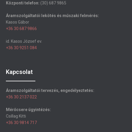
Központi telefon:
(30) 687 9865
Áramszolgáltatói lekötés és műszaki felmérés:
Kasos Gábor
+36 30 687 9866
id. Kasos József ev.
+36 30 9251 084
Kapcsolat
Áramszolgáltatói tervezés, engedélyeztetés:
+36 30 2137 022
Mérőcsere ügyintézés:
Csillag Kitti
+36 30 9814 717