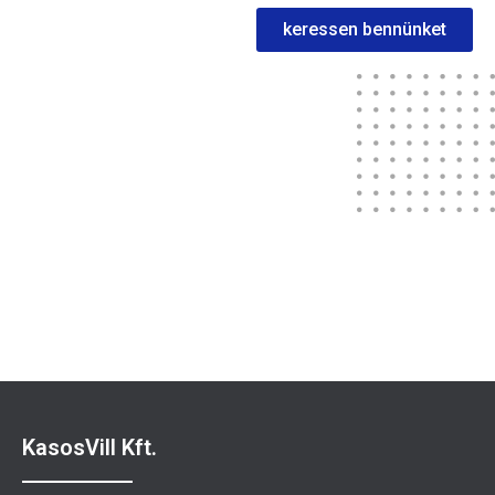
keressen bennünket
Sportuna
KasosVill Kft.