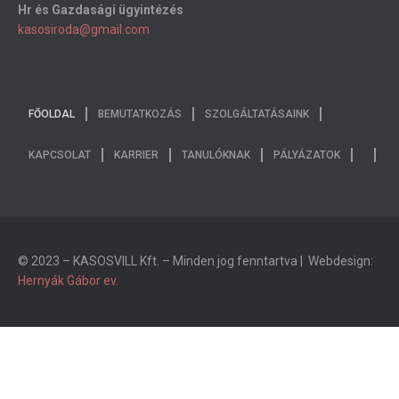
Hr és Gazdasági ügyintézés
kasosiroda@gmail.com
FŐOLDAL
BEMUTATKOZÁS
SZOLGÁLTATÁSAINK
KAPCSOLAT
KARRIER
TANULÓKNAK
PÁLYÁZATOK
© 2023 – KASOSVILL Kft. – Minden jog fenntartva | Webdesign:
Hernyák Gábor ev.