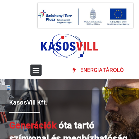
ENERGIATÁROLÓ
KasosVill Kft.
Generációk
óta tartó
színvonal és megbízhatóság