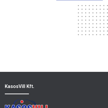
Sportuna
KasosVill Kft.