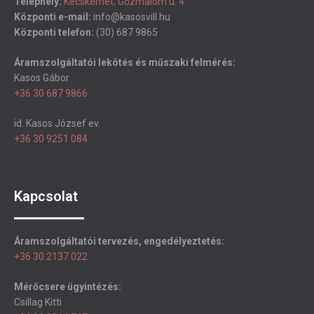
Telephely:
Kecskemét, Gőzmalom u. 4.
Központi e-mail:
info@kasosvill.hu
Központi telefon:
(30) 687 9865
Áramszolgáltatói lekötés és műszaki felmérés:
Kasos Gábor
+36 30 687 9866
id. Kasos József ev.
+36 30 9251 084
Kapcsolat
Áramszolgáltatói tervezés, engedélyeztetés:
+36 30 2137 022
Mérőcsere ügyintézés:
Csillag Kitti