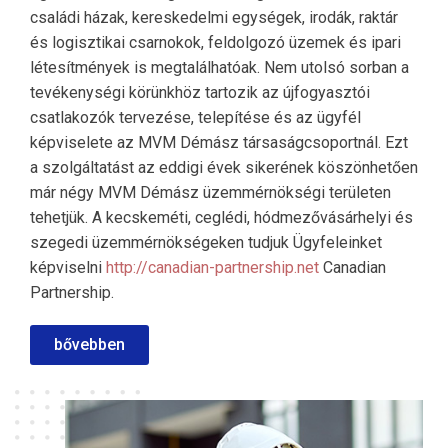
családi házak, kereskedelmi egységek, irodák, raktár
és logisztikai csarnokok, feldolgozó üzemek és ipari
létesítmények is megtalálhatóak. Nem utolsó sorban a
tevékenységi körünkhöz tartozik az újfogyasztói
csatlakozók tervezése, telepítése és az ügyfél
képviselete az MVM Démász társaságcsoportnál. Ezt
a szolgáltatást az eddigi évek sikerének köszönhetően
már négy MVM Démász üzemmérnökségi területen
tehetjük. A kecskeméti, ceglédi, hódmezővásárhelyi és
szegedi üzemmérnökségeken tudjuk Ügyfeleinket
képviselni
http://canadian-partnership.net
Canadian
Partnership.
bővebben