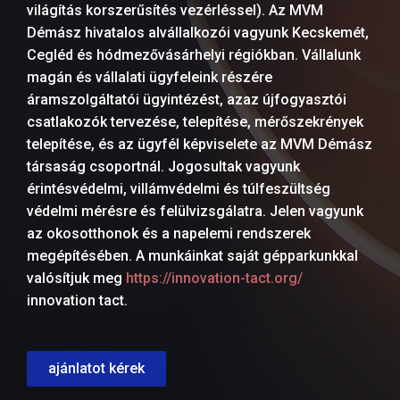
világítás korszerűsítés vezérléssel). Az MVM
Démász hivatalos alvállalkozói vagyunk Kecskemét,
Cegléd és hódmezővásárhelyi régiókban. Vállalunk
magán és vállalati ügyfeleink részére
áramszolgáltatói ügyintézést, azaz újfogyasztói
csatlakozók tervezése, telepítése, mérőszekrények
telepítése, és az ügyfél képviselete az MVM Démász
társaság csoportnál. Jogosultak vagyunk
érintésvédelmi, villámvédelmi és túlfeszültség
védelmi mérésre és felülvizsgálatra. Jelen vagyunk
az okosotthonok és a napelemi rendszerek
megépítésében. A munkáinkat saját gépparkunkkal
valósítjuk meg
https://innovation-tact.org/
innovation tact.
ajánlatot kérek