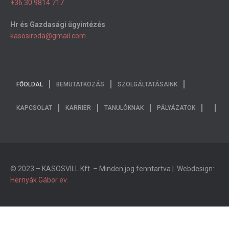
+36 30 9814 717
Hr és Gazdasági ügyintézés
kasosiroda@gmail.com
FŐOLDAL
BEMUTATKOZÁS
SZOLGÁLTATÁSAINK
KAPCSOLAT
KARRIER
TANULÓKNAK
PÁLYÁZATOK
© 2023 – KASOSVILL Kft. – Minden jog fenntartva | Webdesign:
Hernyák Gábor ev.