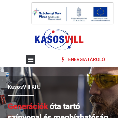
ENERGIATÁROLÓ
KasosVill Kft.
Generációk
óta tartó
színvonal és megbízhatóság