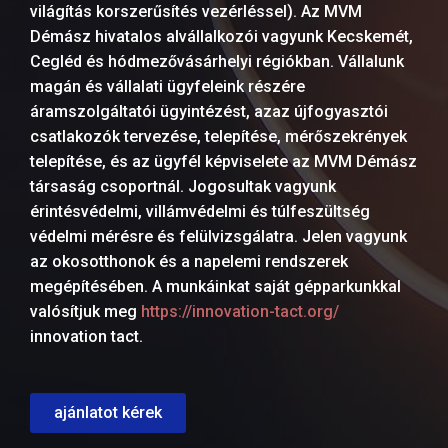
világítás korszerűsítés vezérléssel). Az MVM
Démász hivatalos alvállalkozói vagyunk Kecskemét,
Cegléd és hódmezővásárhelyi régiókban. Vállalunk
magán és vállalati ügyfeleink részére
áramszolgáltatói ügyintézést, azaz újfogyasztói
csatlakozók tervezése, telepítése, mérőszekrények
telepítése, és az ügyfél képviselete az MVM Démász
társaság csoportnál. Jogosultak vagyunk
érintésvédelmi, villámvédelmi és túlfeszültség
védelmi mérésre és felülvizsgálatra. Jelen vagyunk
az okosotthonok és a napelemi rendszerek
megépítésében. A munkáinkat saját gépparkunkkal
valósítjuk meg
https://innovation-tact.org/
innovation tact.
ajánlatot kérek