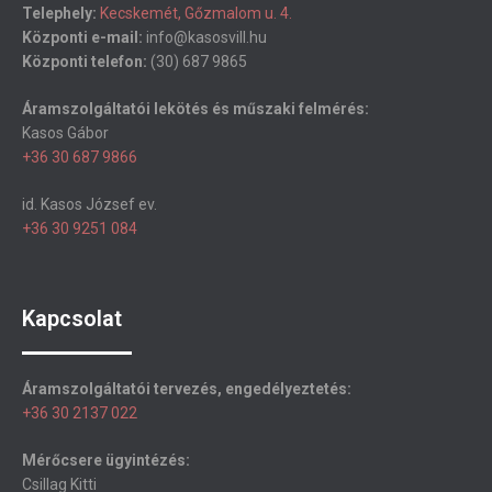
Telephely:
Kecskemét, Gőzmalom u. 4.
Központi e-mail:
info@kasosvill.hu
Központi telefon:
(30) 687 9865
Áramszolgáltatói lekötés és műszaki felmérés:
Kasos Gábor
+36 30 687 9866
id. Kasos József ev.
+36 30 9251 084
Kapcsolat
Áramszolgáltatói tervezés, engedélyeztetés:
+36 30 2137 022
Mérőcsere ügyintézés:
Csillag Kitti