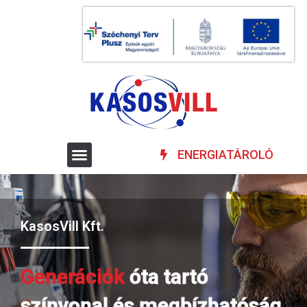
ENERGIATÁROLÓ
KasosVill Kft.
Generációk
óta tartó
színvonal és megbízhatóság