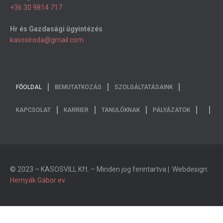
+36 30 9814 717
Hr és Gazdasági ügyintézés
kasosiroda@gmail.com
FŐOLDAL
BEMUTATKOZÁS
SZOLGÁLTATÁSAINK
KAPCSOLAT
KARRIER
TANULÓKNAK
PÁLYÁZATOK
© 2023 – KASOSVILL Kft. – Minden jog fenntartva | Webdesign:
Hernyák Gábor ev.