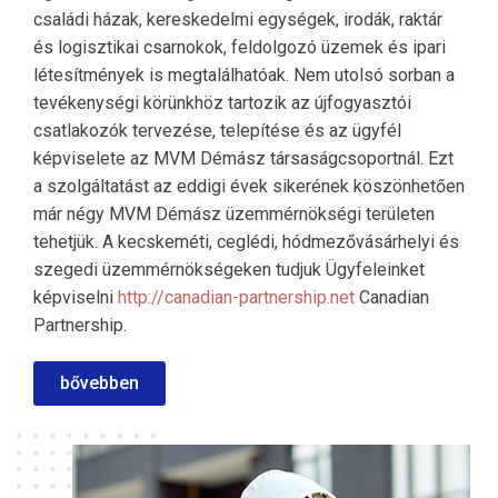
családi házak, kereskedelmi egységek, irodák, raktár
és logisztikai csarnokok, feldolgozó üzemek és ipari
létesítmények is megtalálhatóak. Nem utolsó sorban a
tevékenységi körünkhöz tartozik az újfogyasztói
csatlakozók tervezése, telepítése és az ügyfél
képviselete az MVM Démász társaságcsoportnál. Ezt
a szolgáltatást az eddigi évek sikerének köszönhetően
már négy MVM Démász üzemmérnökségi területen
tehetjük. A kecskeméti, ceglédi, hódmezővásárhelyi és
szegedi üzemmérnökségeken tudjuk Ügyfeleinket
képviselni
http://canadian-partnership.net
Canadian
Partnership.
bővebben