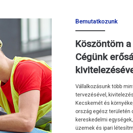
Bemutatkozunk
Köszöntöm a K
Cégünk erős
kivitelezéséve
Vállalkozásunk több min
tervezésével, kivitelez
Kecskemét és környéke, 
ország egész területén 
kereskedelmi egységek, i
üzemek és ipari létesít