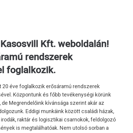
asosvill Kft. weboldalán!
áramú rendszerek
l foglalkozik.
t 20 éve foglalkozik erősáramú rendszerek
ésével. Központunk és főbb tevékenységi körünk
de Megrendelőink kívánsága szerint akár az
dolgozunk. Eddigi munkáink között családi házak,
rodák, raktár és logisztikai csarnokok, feldolgozó
mények is megtalálhatóak. Nem utolsó sorban a