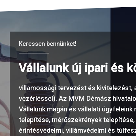
Keressen bennünket!
Vállalunk új ipari és 
villamossági tervezést és kivitelezést,
vezérléssel). Az MVM Démász hivatalo
Vállalunk magán és vállalati ügyfelein
telepítése, mérőszekrények telepítése
érintésvédelmi, villámvédelmi és túlfe