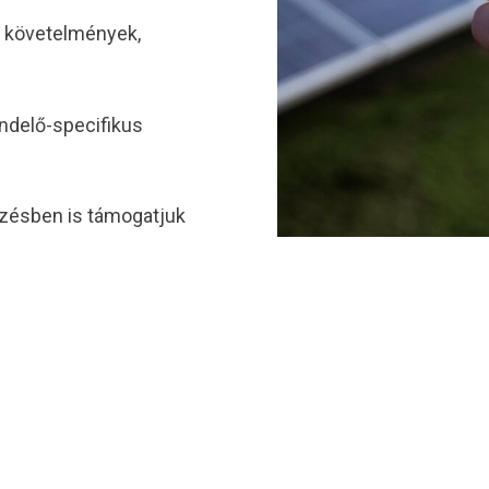
i követelmények,
endelő-specifikus
ézésben is támogatjuk