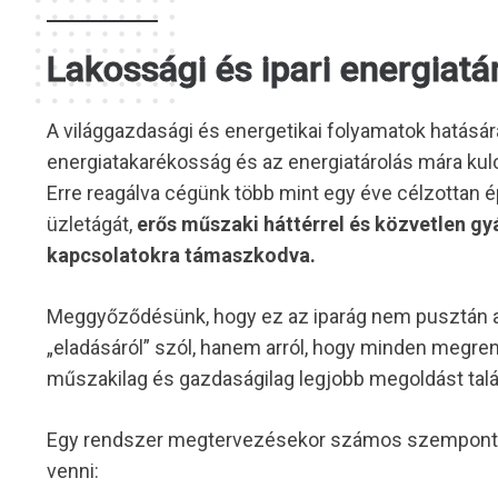
Lakossági és ipari energiatá
A világgazdasági és energetikai folyamatok hatásár
energiatakarékosság és az energiatárolás mára kul
Erre reagálva cégünk több mint egy éve célzottan épí
üzletágát,
erős műszaki háttérrel és közvetlen gyá
kapcsolatokra támaszkodva.
Meggyőződésünk, hogy ez az iparág nem pusztán a
„eladásáról” szól, hanem arról, hogy minden megre
műszakilag és gazdaságilag legjobb megoldást talá
Egy rendszer megtervezésekor számos szempontot
venni: