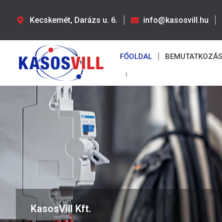
Kecskemét, Darázs u. 6.
info@kasosvill.hu
FŐOLDAL
BEMUTATKOZÁ
KasosVill Kft.