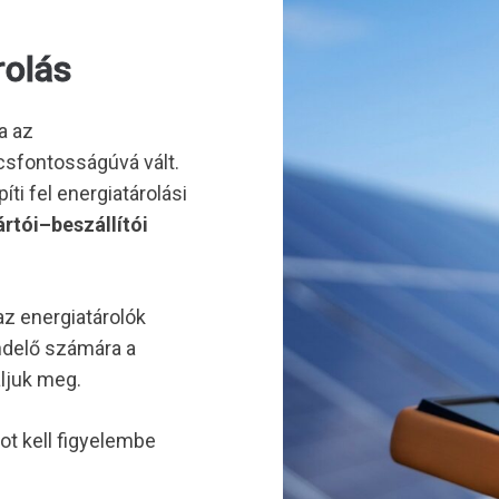
rolás
a az
csfontosságúvá vált.
ti fel energiatárolási
rtói–beszállítói
z energiatárolók
ndelő számára a
ljuk meg.
 kell figyelembe