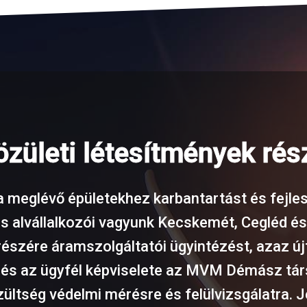
közületi létesítmények rés
 a meglévő épületekhez karbantartást és fejlesz
s alvállalkozói vagyunk Kecskemét, Cegléd é
k részére áramszolgáltatói ügyintézést, azaz 
, és az ügyfél képviselete az MVM Démász tá
szültség védelmi mérésre és felülvizsgálatra.