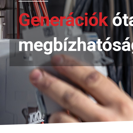
Generációk
óta
megbízhatósá