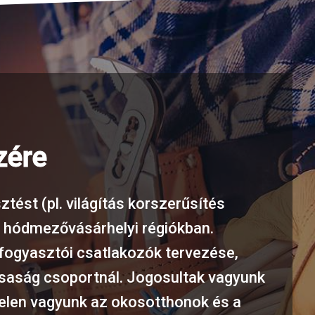
zére
tést (pl. világítás korszerűsítés
s hódmezővásárhelyi régiókban.
újfogyasztói csatlakozók tervezése,
rsaság csoportnál. Jogosultak vagyunk
 Jelen vagyunk az okosotthonok és a