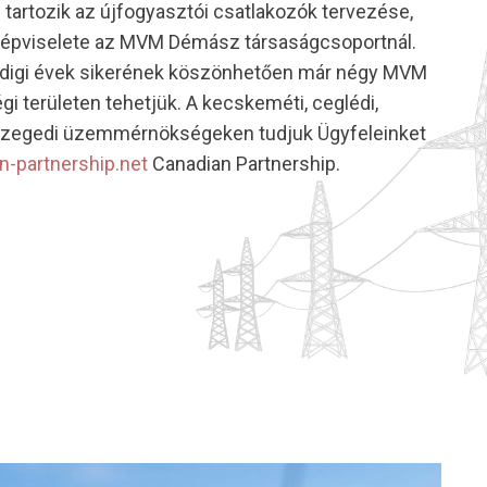
tartozik az újfogyasztói csatlakozók tervezése,
 képviselete az MVM Démász társaságcsoportnál.
eddigi évek sikerének köszönhetően már négy MVM
területen tehetjük. A kecskeméti, ceglédi,
szegedi üzemmérnökségeken tudjuk Ügyfeleinket
an-partnership.net
Canadian Partnership.