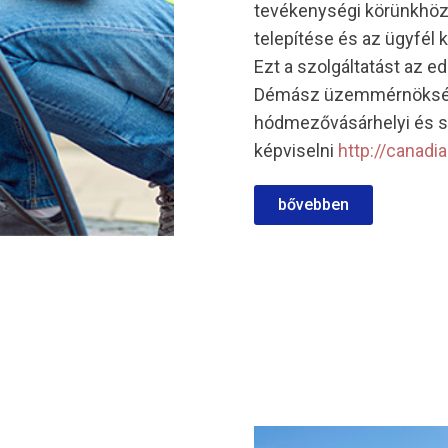
tevékenységi körünkhöz 
telepítése és az ügyfél
Ezt a szolgáltatást az 
Démász üzemmérnökségi 
hódmezővásárhelyi és 
képviselni
http://canadi
bővebben