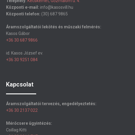
Telephely:
Kecskemét, Gőzmalom u. 4.
Központi e-mail:
info@kasosvill.hu
Központi telefon:
(30) 687 9865
Áramszolgáltatói lekötés és műszaki felmérés:
Kasos Gábor
+36 30 687 9866
id. Kasos József ev.
+36 30 9251 084
Kapcsolat
Áramszolgáltatói tervezés, engedélyeztetés:
+36 30 2137 022
Mérőcsere ügyintézés:
Csillag Kitti