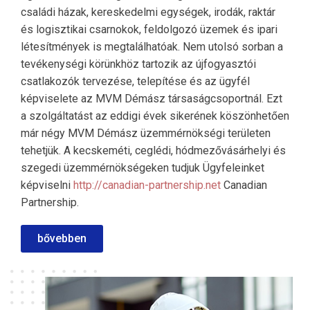
családi házak, kereskedelmi egységek, irodák, raktár
és logisztikai csarnokok, feldolgozó üzemek és ipari
létesítmények is megtalálhatóak. Nem utolsó sorban a
tevékenységi körünkhöz tartozik az újfogyasztói
csatlakozók tervezése, telepítése és az ügyfél
képviselete az MVM Démász társaságcsoportnál. Ezt
a szolgáltatást az eddigi évek sikerének köszönhetően
már négy MVM Démász üzemmérnökségi területen
tehetjük. A kecskeméti, ceglédi, hódmezővásárhelyi és
szegedi üzemmérnökségeken tudjuk Ügyfeleinket
képviselni
http://canadian-partnership.net
Canadian
Partnership.
bővebben