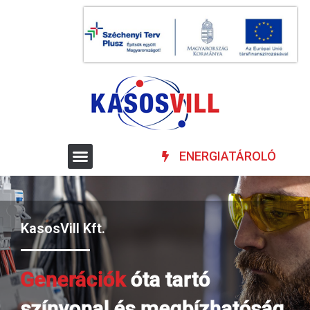
ENERGIATÁROLÓ
KasosVill Kft.
Generációk
óta tartó
színvonal és megbízhatóság