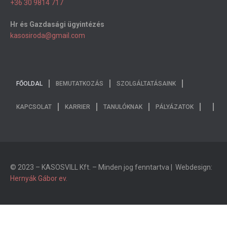
+36 30 9814 717
Hr és Gazdasági ügyintézés
kasosiroda@gmail.com
FŐOLDAL
BEMUTATKOZÁS
SZOLGÁLTATÁSAINK
KAPCSOLAT
KARRIER
TANULÓKNAK
PÁLYÁZATOK
© 2023 – KASOSVILL Kft. – Minden jog fenntartva | Webdesign:
Hernyák Gábor ev.