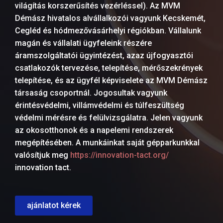
világítás korszerűsítés vezérléssel). Az MVM
Démász hivatalos alvállalkozói vagyunk Kecskemét,
Cegléd és hódmezővásárhelyi régiókban. Vállalunk
magán és vállalati ügyfeleink részére
áramszolgáltatói ügyintézést, azaz újfogyasztói
csatlakozók tervezése, telepítése, mérőszekrények
telepítése, és az ügyfél képviselete az MVM Démász
társaság csoportnál. Jogosultak vagyunk
érintésvédelmi, villámvédelmi és túlfeszültség
védelmi mérésre és felülvizsgálatra. Jelen vagyunk
az okosotthonok és a napelemi rendszerek
megépítésében. A munkáinkat saját gépparkunkkal
valósítjuk meg
https://innovation-tact.org/
innovation tact.
ajánlatot kérek