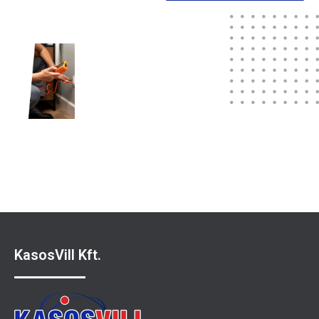
Sportuna
KasosVill Kft.