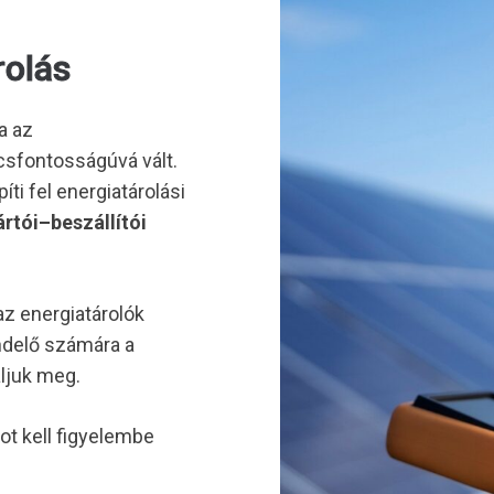
rolás
a az
csfontosságúvá vált.
ti fel energiatárolási
rtói–beszállítói
z energiatárolók
ndelő számára a
ljuk meg.
 kell figyelembe