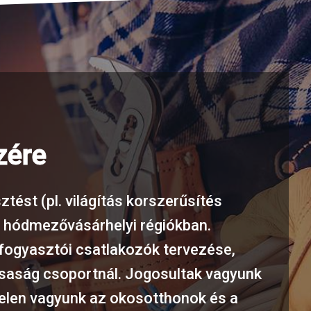
zére
tést (pl. világítás korszerűsítés
s hódmezővásárhelyi régiókban.
újfogyasztói csatlakozók tervezése,
rsaság csoportnál. Jogosultak vagyunk
 Jelen vagyunk az okosotthonok és a