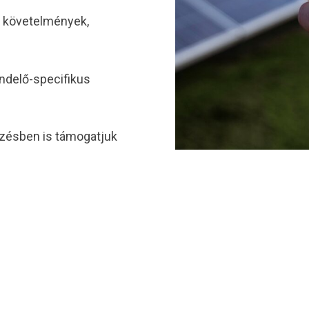
i követelmények,
endelő-specifikus
ézésben is támogatjuk