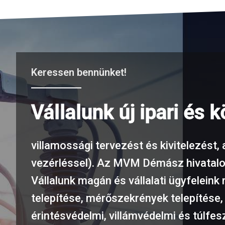
Keressen bennünket!
Vállalunk új ipari és 
villamossági tervezést és kivitelezést,
vezérléssel). Az MVM Démász hivatalo
Vállalunk magán és vállalati ügyfelein
telepítése, mérőszekrények telepítése
érintésvédelmi, villámvédelmi és túlfe