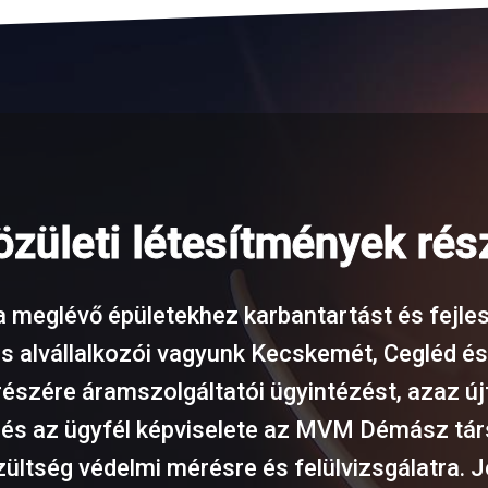
közületi létesítmények rés
 a meglévő épületekhez karbantartást és fejlesz
s alvállalkozói vagyunk Kecskemét, Cegléd é
k részére áramszolgáltatói ügyintézést, azaz 
, és az ügyfél képviselete az MVM Démász tá
szültség védelmi mérésre és felülvizsgálatra.