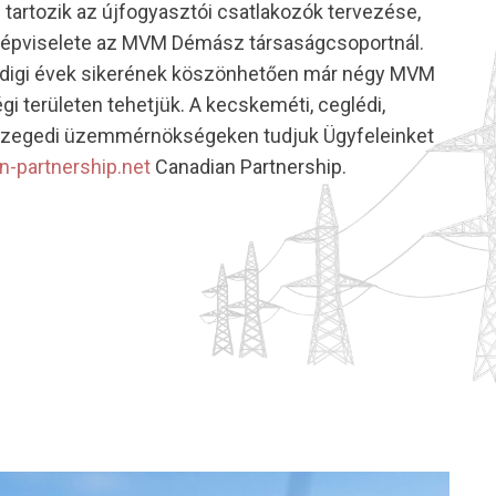
tartozik az újfogyasztói csatlakozók tervezése,
 képviselete az MVM Démász társaságcsoportnál.
eddigi évek sikerének köszönhetően már négy MVM
területen tehetjük. A kecskeméti, ceglédi,
szegedi üzemmérnökségeken tudjuk Ügyfeleinket
an-partnership.net
Canadian Partnership.