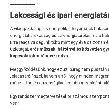
Lakossági és ipari energiatá
A világgazdasági és energetikai folyamatok hatásár
energiatakarékosság és az energiatárolás mára kul
Erre reagálva cégünk több mint egy éve célzottan épí
üzletágát,
erős műszaki háttérrel és közvetlen gyá
kapcsolatokra támaszkodva.
Meggyőződésünk, hogy ez az iparág nem pusztán a
„eladásáról” szól, hanem arról, hogy minden megre
műszakilag és gazdaságilag legjobb megoldást talá
Egy rendszer megtervezésekor számos szempontot
venni: