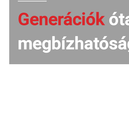
Generációk
óta
megbízhatósá