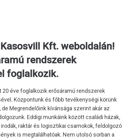
asosvill Kft. weboldalán!
áramú rendszerek
l foglalkozik.
t 20 éve foglalkozik erősáramú rendszerek
ésével. Központunk és főbb tevékenységi körünk
de Megrendelőink kívánsága szerint akár az
dolgozunk. Eddigi munkáink között családi házak,
rodák, raktár és logisztikai csarnokok, feldolgozó
mények is megtalálhatóak. Nem utolsó sorban a