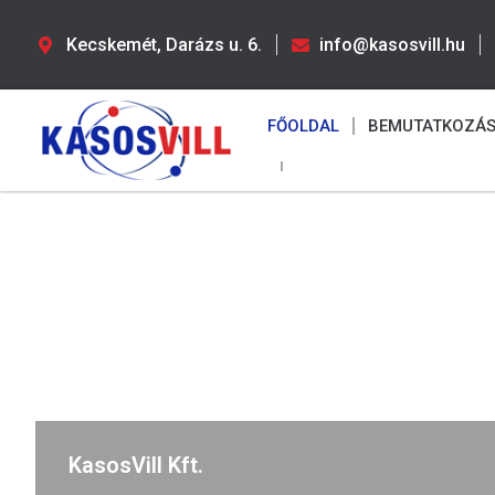
Kecskemét, Darázs u. 6.
info@kasosvill.hu
FŐOLDAL
BEMUTATKOZÁ
KasosVill Kft.