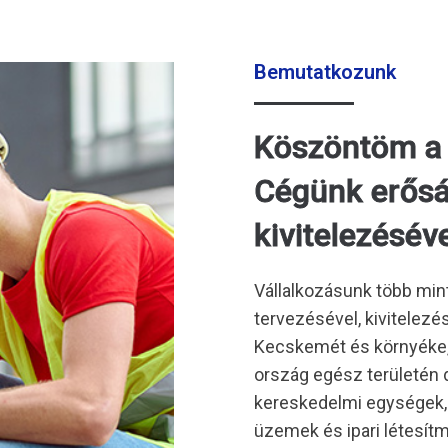
Bemutatkozunk
Köszöntöm a K
Cégünk erős
kivitelezéséve
Vállalkozásunk több min
tervezésével, kivitelez
Kecskemét és környéke, 
ország egész területén 
kereskedelmi egységek, i
üzemek és ipari létesít