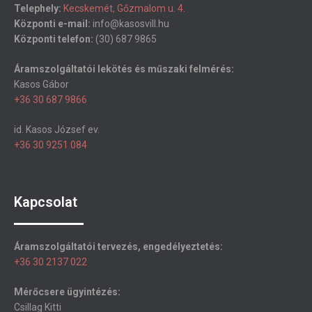
Telephely:
Kecskemét, Gőzmalom u. 4.
Központi e-mail:
info@kasosvill.hu
Központi telefon:
(30) 687 9865
Áramszolgáltatói lekötés és műszaki felmérés:
Kasos Gábor
+36 30 687 9866
id. Kasos József ev.
+36 30 9251 084
Kapcsolat
Áramszolgáltatói tervezés, engedélyeztetés:
+36 30 2137 022
Mérőcsere ügyintézés:
Csillag Kitti