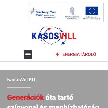
ENERGIATÁROLÓ
KasosVill Kft.
Generációk
óta tartó
színvonal és megbízhatóság