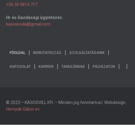
+36 30 9814 717
Hr és Gazdasági ügyintézés
kasosiroda@gmail.com
FŐOLDAL
BEMUTATKOZÁS
SZOLGÁLTATÁSAINK
KAPCSOLAT
KARRIER
TANULÓKNAK
PÁLYÁZATOK
© 2023 – KASOSVILL Kft. – Minden jog fenntartva | Webdesign:
Hernyák Gábor ev.