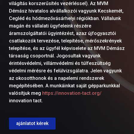
világítás korszerűsítés vezérléssel). Az MVM
Démász hivatalos alvállalkozói vagyunk Kecskemét,
Cegléd és hódmezővásárhelyi régiókban. Vállalunk
magán és vállalati ügyfeleink részére
áramszolgáltatói ügyintézést, azaz újfogyasztói
csatlakozók tervezése, telepítése, mérőszekrények
telepítése, és az ügyfél képviselete az MVM Démász
társaság csoportnál. Jogosultak vagyunk
érintésvédelmi, villámvédelmi és túlfeszültség
védelmi mérésre és felülvizsgálatra. Jelen vagyunk
az okosotthonok és a napelemi rendszerek
megépítésében. A munkáinkat saját gépparkunkkal
valósítjuk meg
https://innovation-tact.org/
innovation tact.
ajánlatot kérek