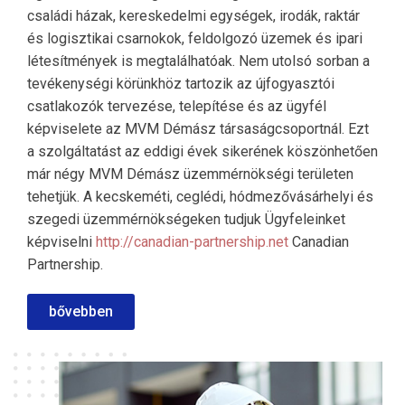
családi házak, kereskedelmi egységek, irodák, raktár
és logisztikai csarnokok, feldolgozó üzemek és ipari
létesítmények is megtalálhatóak. Nem utolsó sorban a
tevékenységi körünkhöz tartozik az újfogyasztói
csatlakozók tervezése, telepítése és az ügyfél
képviselete az MVM Démász társaságcsoportnál. Ezt
a szolgáltatást az eddigi évek sikerének köszönhetően
már négy MVM Démász üzemmérnökségi területen
tehetjük. A kecskeméti, ceglédi, hódmezővásárhelyi és
szegedi üzemmérnökségeken tudjuk Ügyfeleinket
képviselni
http://canadian-partnership.net
Canadian
Partnership.
bővebben